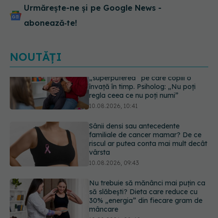
Urmărește-ne și pe Google News -
abonează‑te!
NOUTĂȚI
Sânii densi sau antecedente
familiale de cancer mamar? De ce
riscul ar putea conta mai mult decât
vârsta
10.08.2026, 09:43
Nu trebuie să mănânci mai puțin ca
să slăbești? Dieta care reduce cu
30% „energia” din fiecare gram de
mâncare
10.08.2026, 08:40
Reclamele din platformele medicale
AI pot influența prescrierea