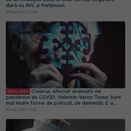
dură cu AVC și Parkinson
25 aug 2025, 12:58
Creierul, afectat dramatic de
EXCLUSIV
pandemia de COVID. Valentin-Veron Toma: Sunt
mai multe forme de psihoză, de demență. E o
accelerare a unor fenomene care păreau să fie
30 aug 2023, 20:55
într-un ritm mai lent