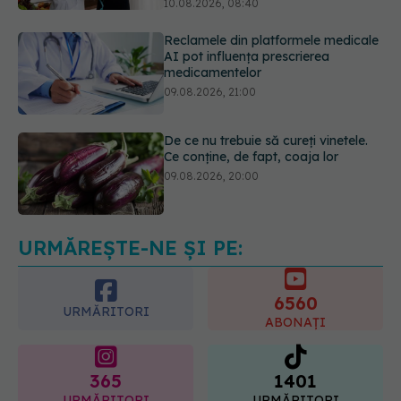
medicamentelor
09.08.2026, 21:00
De ce nu trebuie să cureți vinetele.
Ce conține, de fapt, coaja lor
09.08.2026, 20:00
Reglarea emoțională,
„superputerea” pe care copiii o
învață în timp. Psiholog: „Nu poți
regla ceea ce nu poți numi”
URMĂREȘTE-NE ȘI PE:
10.08.2026, 10:41
6560
URMĂRITORI
ABONAȚI
365
1401
URMĂRITORI
URMĂRITORI