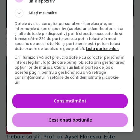
un dispozitiv
Aflați mai multe
Datele dvs. cu caracter personal vor fi prelucrate, iar
informațiile de pe dispozitiv (cookie-uri, identificatori unici
Evoluția COVID-19 în România. Datele surpriză
și alte date de pe dispozitiv) pot fi stocate, accesate de și
care dau peste cap previziunile specialiștilor
trimise către 224 de parteneri sau pot fi folosite în mod
specific de acest site. Noi și partenerii noștri putem folosi
07 oct 2025, 16:23
date exacte de localizare geografică.
Lista partenerilor.
Unii furnizori vă pot prelucra datele cu caracter personal în
interes legitim, față de care puteți obiecta prin gestionarea
opțiunilor de mai jos. Căutați un link în partea de jos a
acestei pagini pentru a gestiona sau a vă retrage
consimțământul în setările de confidențialitate și cookie-
uri.
Consimțământ
Gestionați opțiunile
Tratamentul oral anti-COVID, ce
EXCLUSIV
trebuie să știi. Prof. dr. Aysel Florescu: Este