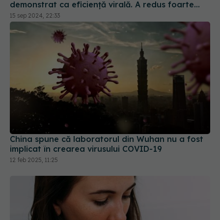
demonstrat ca eficiență virală. A redus foarte
mult riscul de spitalizare
15 sep 2024, 22:33
China spune că laboratorul din Wuhan nu a fost
implicat în crearea virusului COVID-19
12 feb 2025, 11:25