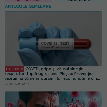
ARTICOLE SIMILARE
COVID, gripa și virusul sincițial
EXCLUSIV
respirator: triplă agresiune. Pleșca: Prevenția
înseamnă să ne întoarcem la recomandările din
timpul pandemiei!
01 oct 2023, 10:48