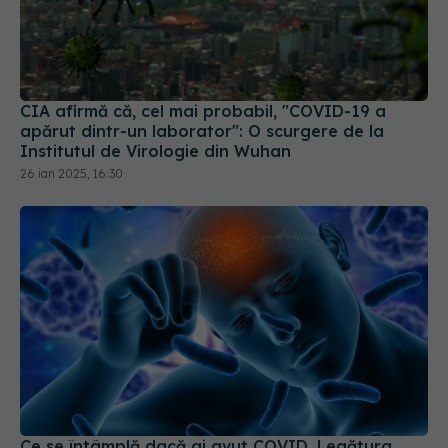
CIA afirmă că, cel mai probabil, "COVID-19 a
apărut dintr-un laborator": O scurgere de la
Institutul de Virologie din Wuhan
26 ian 2025, 16:30
Ce se întâmplă dacă ai avut COVID. Legătura