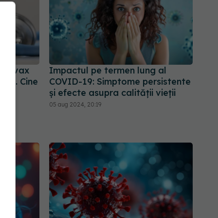
ovavax
Impactul pe termen lung al
nii. Cine
COVID-19: Simptome persistente
și efecte asupra calității vieții
05 aug 2024, 20:19