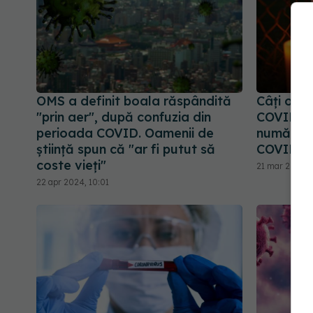
OMS a definit boala răspândită
Câți oame
"prin aer", după confuzia din
COVID? A
perioada COVID. Oamenii de
numărul 
știință spun că "ar fi putut să
COVID-1
coste vieți"
21 mar 2025, 
22 apr 2024, 10:01