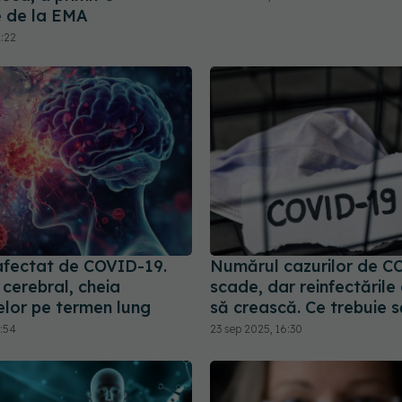
 de la EMA
2:22
 afectat de COVID-19.
Numărul cazurilor de C
 cerebral, cheia
scade, dar reinfectările
lor pe termen lung
să crească. Ce trebuie să
5:54
23 sep 2025, 16:30