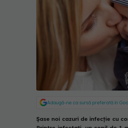
Adaugă-ne ca sursă preferată în Go
Șase noi cazuri de infecție cu c
Printre infectați, un copil de 