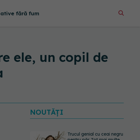
native fără fum
e ele, un copil de
a
NOUTĂȚI
Medicamentul folosit de
peste 60 de ani care