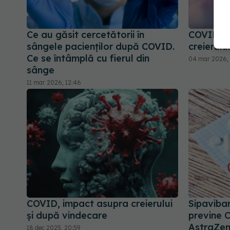
Ce au găsit cercetătorii în
COVID, i
sângele pacienților după COVID.
creierului
Ce se întâmplă cu fierul din
04 mar 2026, 
sânge
11 mar 2026, 12:46
COVID, impact asupra creierului
Sipaviba
și după vindecare
previne 
AstraZen
18 dec 2025, 20:59