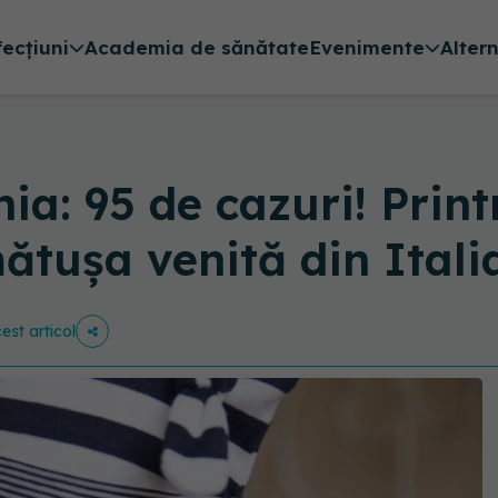
fecțiuni
Academia de sănătate
Evenimente
Alter
a: 95 de cazuri! Printr
mătușa venită din Itali
est articol