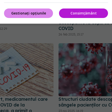
Gestionați opțiunile
Consimțământ
mpact grav asupra
Probleme pulmonare as
descoperite la copiii cu 
COVID
12:29
26 feb 2025, 15:17
rt, medicamentul care
Structuri ciudate descop
COVID de la
sângele pacienților cu 
eca, a primit o
23 noi 2025, 16:19