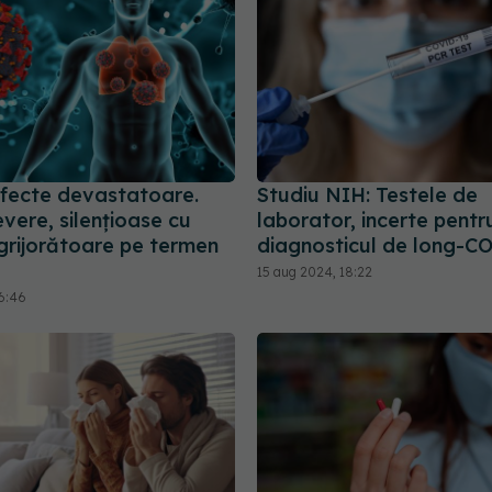
fecte devastatoare.
Studiu NIH: Testele de
evere, silențioase cu
laborator, incerte pentr
ngrijorătoare pe termen
diagnosticul de long-C
15 aug 2024, 18:22
16:46