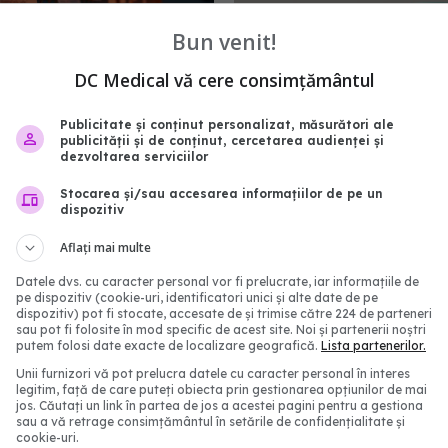
Bun venit!
DC Medical vă cere consimțământul
Publicitate și conținut personalizat, măsurători ale
publicității și de conținut, cercetarea audienței și
ni au murit, de fapt, de
FDA aprobă vaccinul N
dezvoltarea serviciilor
devărul nespus despre
COVID, dar doar pentru u
real al deceselor
poate beneficia de el
Stocarea și/sau accesarea informațiilor de pe un
dispozitiv
9
19 mai 2025, 09:48
16:32
Aflați mai multe
Datele dvs. cu caracter personal vor fi prelucrate, iar informațiile de
pe dispozitiv (cookie-uri, identificatori unici și alte date de pe
dispozitiv) pot fi stocate, accesate de și trimise către 224 de parteneri
sau pot fi folosite în mod specific de acest site. Noi și partenerii noștri
putem folosi date exacte de localizare geografică.
Lista partenerilor.
Unii furnizori vă pot prelucra datele cu caracter personal în interes
legitim, față de care puteți obiecta prin gestionarea opțiunilor de mai
jos. Căutați un link în partea de jos a acestei pagini pentru a gestiona
sau a vă retrage consimțământul în setările de confidențialitate și
cookie-uri.