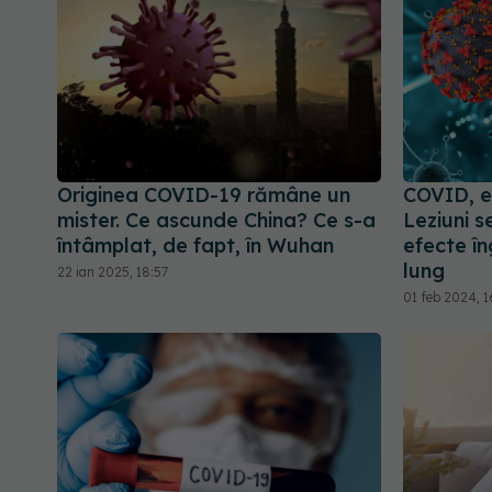
Originea COVID-19 rămâne un
COVID, e
mister. Ce ascunde China? Ce s-a
Leziuni s
întâmplat, de fapt, în Wuhan
efecte î
lung
22 ian 2025, 18:57
01 feb 2024, 