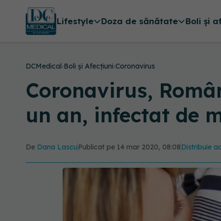
Lifestyle
Doza de sănătate
Boli și a
DCMedical
›
Boli și Afecțiuni
›
Coronavirus
Coronavirus, Români
un an, infectat de 
De
Dana Lascu
Publicat pe 14 mar 2020, 08:08
Distribuie ac