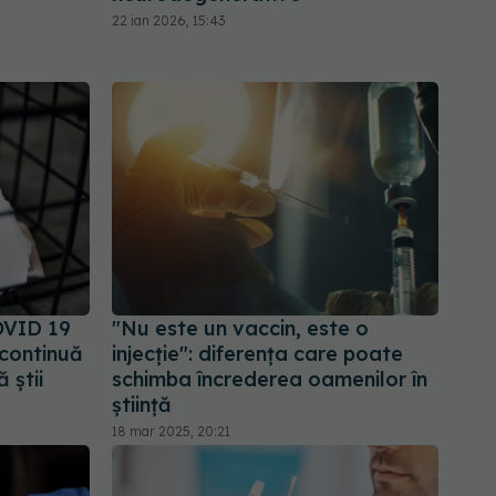
22 ian 2026, 15:43
OVID 19
"Nu este un vaccin, este o
 continuă
injecție": diferența care poate
 știi
schimba încrederea oamenilor în
știință
18 mar 2025, 20:21