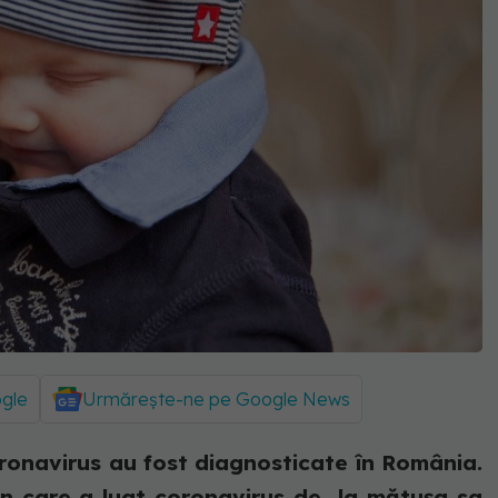
ogle
Urmărește-ne pe Google News
oronavirus au fost diagnosticate în România.
1 an care a luat coronavirus de la mătușa sa