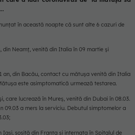
..
unțat în această noapte că sunt alte 6 cazuri de
 din Neamț, venită din Italia în 09 martie și
 1 an, din Bacău, contact cu mătușa venită din Italia
3. Mătușa este asimptomatică urmează testarea.
și, care lucrează în Mureș, venită din Dubai în 08.03.
in 09.03 a mers la serviciu. Debutul simptomelor a
3.03;
 Iași, sosită din Franța și internata în Spitalul de