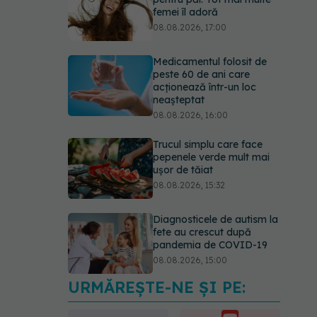
acționează într-un loc
neașteptat
08.08.2026, 16:00
Trucul simplu care face
pepenele verde mult mai
ușor de tăiat
08.08.2026, 15:32
Diagnosticele de autism la
fete au crescut după
pandemia de COVID-19
08.08.2026, 15:00
Microplasticele pot
traversa bariera
placentară și modifica
hormonii
08.08.2026, 18:00
URMĂREȘTE-NE ȘI PE:
Trucul genial cu ceai negru
pentru păr. Tot mai multe