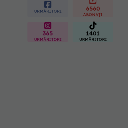
femei îl adoră
6560
08.08.2026, 17:00
URMĂRITORI
ABONAȚI
365
1401
URMĂRITORI
URMĂRITORI