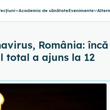
fecțiuni
Academia de sănătate
Evenimente
Alter
avirus, România: încă
 total a ajuns la 12