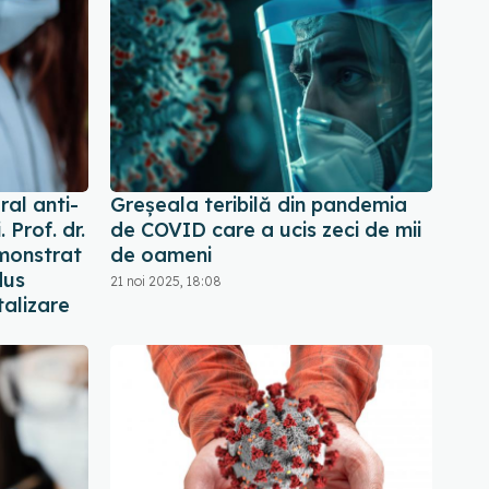
al anti-
Greșeala teribilă din pandemia
 Prof. dr.
de COVID care a ucis zeci de mii
emonstrat
de oameni
dus
21 noi 2025, 18:08
talizare