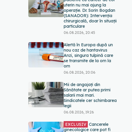
uterin nu mai ajung la
operație. Dr. Sorin Bogdan
(SANADOR): Intervenția
chirurgicală, doar în situații
particulare
06.08.2026, 20:45
Alertă în Europa după un
nou caz de hantavirus
Anzi, singura tulpină care
se transmite de la om la
om
06.08.2026, 20:06
Mii de angajați din
Sănătate ar putea primi
salarii mai mari.
Sindicatele cer schimbarea
legii
06.08.2026, 19:26
EXCLUSIV
Cancerele
ginecologice care pot fi