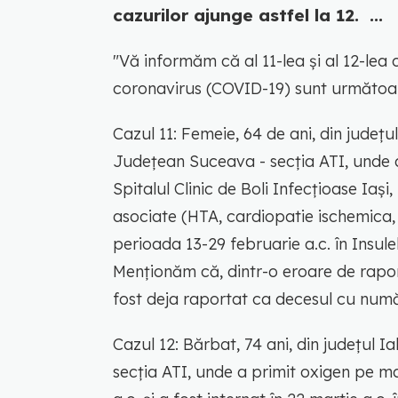
cazurilor ajunge astfel la 12. ...
"Vă informăm că al 11-lea și al 12-lea
coronavirus (COVID-19) sunt următoar
Cazul 11: Femeie, 64 de ani, din județu
Județean Suceava - secția ATI, unde a
Spitalul Clinic de Boli Infecțioase Iaș
asociate (HTA, cardiopatie ischemica, fi
perioada 13-29 februarie a.c. în Insule
Menționăm că, dintr-o eroare de rapo
fost deja raportat ca decesul cu numărul
Cazul 12: Bărbat, 74 ani, din județul I
secția ATI, unde a primit oxigen pe m