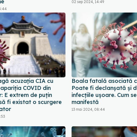
ne
02 sep 2024, 14:49
5:44
agă acuzația CIA cu
Boala fatală asociată 
a apariția COVID din
Poate fi declanșată și 
: E extrem de puţin
infecțiile ușoare. Cum se
să fi existat o scurgere
manifestă
ator
13 mai 2024, 08:44
:53