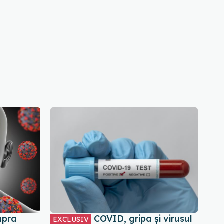
upra
COVID, gripa și virusul
EXCLUSIV