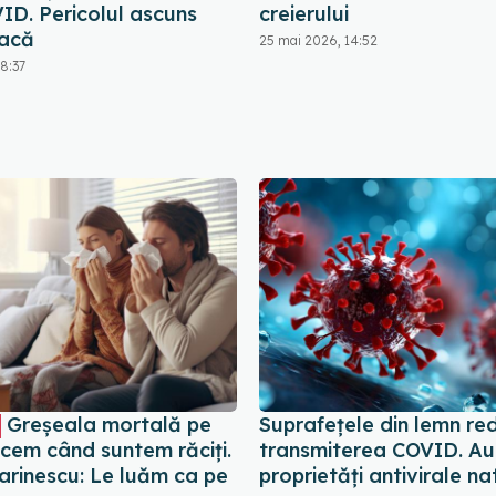
ID. Pericolul ascuns
creierului
tacă
25 mai 2026, 14:52
8:37
Greșeala mortală pe
Suprafețele din lemn re
acem când suntem răciți.
transmiterea COVID. Au
arinescu: Le luăm ca pe
proprietăți antivirale na