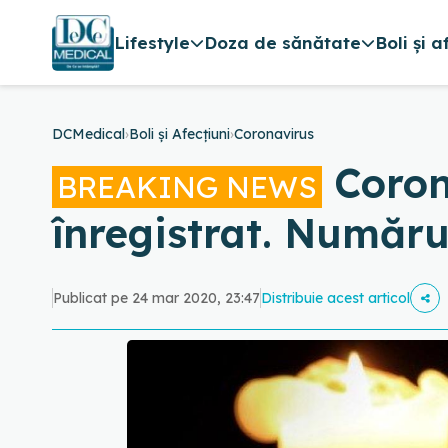
Lifestyle
Doza de sănătate
Boli și a
DCMedical
›
Boli și Afecțiuni
›
Coronavirus
Coron
BREAKING NEWS
înregistrat. Numărul
Publicat pe 24 mar 2020, 23:47
Distribuie acest articol