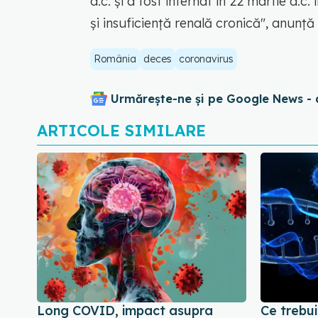
a.c. și a fost internat în 22 martie a.c
și insuficiență renală cronică", anun
România
deces
coronavirus
Urmărește-ne și pe Google News - 
ARTICOLE SIMILARE
Long COVID, impact asupra
Ce trebui