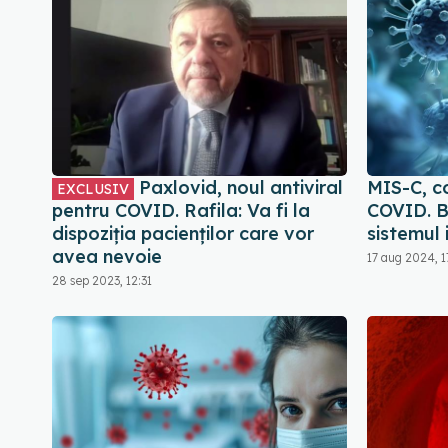
Paxlovid, noul antiviral
MIS-C, c
EXCLUSIV
pentru COVID. Rafila: Va fi la
COVID. B
dispoziția pacienților care vor
sistemul 
avea nevoie
17 aug 2024, 1
28 sep 2023, 12:31