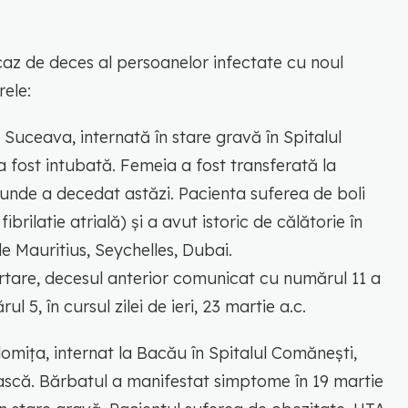
 caz de deces al persoanelor infectate cu noul
ele:
l Suceava, internată în stare gravă în Spitalul
 fost intubată. Femeia a fost transferată la
i, unde a decedat astăzi. Pacienta suferea de boli
brilatie atrială) și a avut istoric de călătorie în
le Mauritius, Seychelles, Dubai.
rtare, decesul anterior comunicat cu numărul 11 a
 5, în cursul zilei de ieri, 23 martie a.c.
alomița, internat la Bacău în Spitalul Comănești,
ască. Bărbatul a manifestat simptome în 19 martie