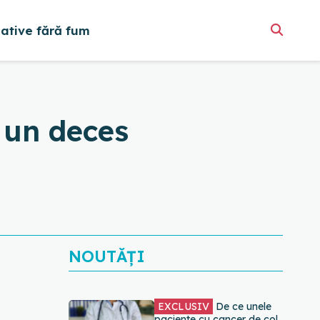
native fără fum
 un deces
NOUTĂȚI
EXCLUSIV
De ce unele
paciente cu cancer de col