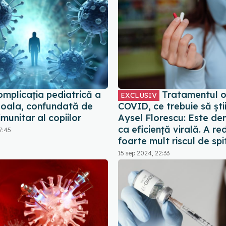
omplicația pediatrică a
Tratamentul or
EXCLUSIV
oala, confundată de
COVID, ce trebuie să știi.
imunitar al copiilor
Aysel Florescu: Este d
ca eficiență virală. A re
7:45
foarte mult riscul de spi
15 sep 2024, 22:33