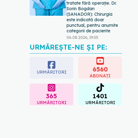
tratate fără operație. Dr.
Sorin Bogdan
(SANADOR): Chirurgia
este indicată doar
punctual, pentru anumite
categorii de paciente
06.08.2026, 19:05
URMĂREȘTE-NE ȘI PE:
EXCLUSIV
Brahiterapie
vs radioterapie externă în
cancerul ginecologic. Dr.
Sorin Bogdan (SANADOR)
6560
URMĂRITORI
explică diferența și cum
ABONAȚI
acționează tratamentul
06.08.2026, 22:49
365
1401
URMĂRITORI
URMĂRITORI