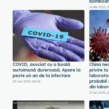
bomboa
14 dec 2023, 1
COVID, asociat cu o boală
China ne
autoimună dureroasă. Apare la
privire l
peste un an de la infectare
laborator
probabil 
05 mar 2024, 08:46
din labor
27 ian 2025, 11