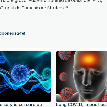
. în stare gravă. Pacientul suferea de obezitate, HTA,
ță Grupul de Comunicare Strategică.
abonează‑te!
e să știe cei care au
Long COVID, impact as