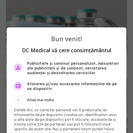
Bun venit!
FDA aprobă vaccinul Novavax COVID, dar doar
pentru unii. Cine poate beneficia de el
DC Medical vă cere consimțământul
19 mai 2025, 09:48
Publicitate și conținut personalizat, măsurători
ale publicității și de conținut, cercetarea
audienței și dezvoltarea serviciilor
Stocarea și/sau accesarea informațiilor de pe
un dispozitiv
Aflați mai multe
Datele dvs. cu caracter personal vor fi prelucrate, iar
informațiile de pe dispozitiv (cookie-uri, identificatori unici
și alte date de pe dispozitiv) pot fi stocate, accesate de și
trimise către 224 de parteneri sau pot fi folosite în mod
specific de acest site. Noi și partenerii noștri putem folosi
Long-COVID, subdiagnosticat. Simptomele