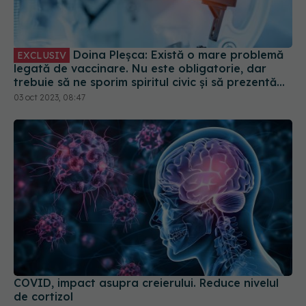
Doina Pleșca: Există o mare problemă
EXCLUSIV
legată de vaccinare. Nu este obligatorie, dar
trebuie să ne sporim spiritul civic și să prezentăm
corect minusurile și plusurile fiecărui vaccin
03 oct 2023, 08:47
COVID, impact asupra creierului. Reduce nivelul
de cortizol
21 aug 2024, 12:59