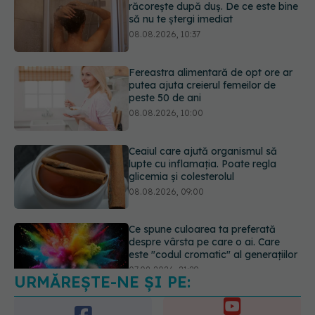
Fereastra alimentară de opt ore ar
putea ajuta creierul femeilor de
peste 50 de ani
08.08.2026, 10:00
Ceaiul care ajută organismul să
lupte cu inflamația. Poate regla
glicemia și colesterolul
08.08.2026, 09:00
Ce spune culoarea ta preferată
despre vârsta pe care o ai. Care
este "codul cromatic" al generațiilor
07.08.2026, 21:29
URMĂREȘTE-NE ȘI PE:
Analiza de sânge AST (SGOT): ce
înseamnă rezultatele și când sunt un
semnal de alarmă
6560
08.08.2026, 11:00
URMĂRITORI
ABONAȚI