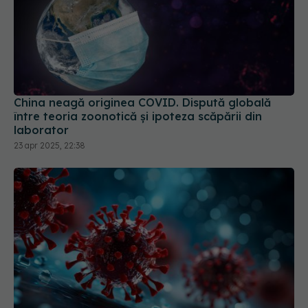
China neagă originea COVID. Dispută globală
între teoria zoonotică și ipoteza scăpării din
laborator
23 apr 2025, 22:38
Suprafețele din lemn reduc transmiterea COVID.
Au proprietăți antivirale naturale