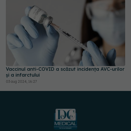
Vaccinul anti-COVID a scăzut incidența AVC-urilor
și a infarctului
03 aug 2024, 16:27
URMĂREȘTE-NE PE: