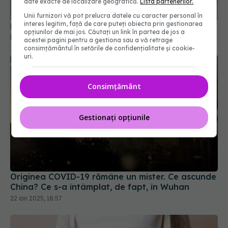
date exacte de localizare geografică.
Lista partenerilor.
infecției pe termen lung, ignorate
Unii furnizori vă pot prelucra datele cu caracter personal în
18 aug 2024, 13:32
interes legitim, față de care puteți obiecta prin gestionarea
opțiunilor de mai jos. Căutați un link în partea de jos a
acestei pagini pentru a gestiona sau a vă retrage
consimțământul în setările de confidențialitate și cookie-
uri.
Consimțământ
Gestionați opțiunile
Originea COVID-19 rămâne un mister. Ce ascunde
China? Ce s-a întâmplat, de fapt, în Wuhan
22 ian 2025, 18:57