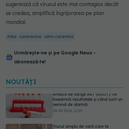
sugerează că virusul este mai contagios decât
se credea, amplifică îngrijorarea pe plan
mondial.
italia
coronavirus
semi-carantina
Urmărește-ne și pe Google News -
abonează‑te!
NOUTĂȚI
Trucul simplu de vară care te
răcorește după duș. De ce este bine
să nu te ștergi imediat
08.08.2026, 10:37