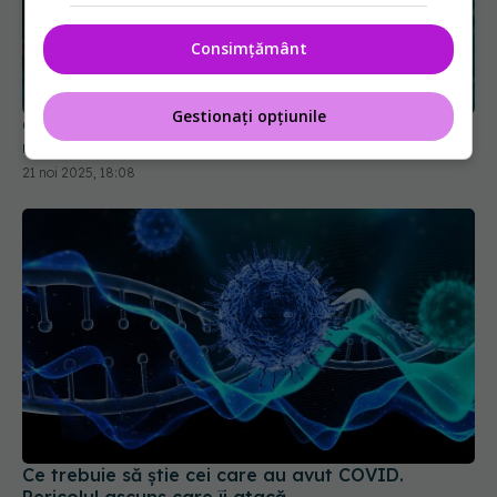
Consimțământ
Gestionați opțiunile
Greșeala teribilă din pandemia de COVID care a
ucis zeci de mii de oameni
21 noi 2025, 18:08
Ce trebuie să știe cei care au avut COVID.
Pericolul ascuns care îi atacă