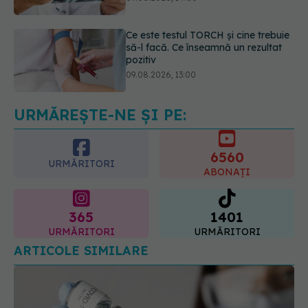
pozitiv
09.08.2026, 13:00
Adevărul despre diabetul de tip 2:
ce greșeli fac majoritatea oamenilor.
5 mituri demontate de medici
09.08.2026, 15:00
URMĂREȘTE-NE ȘI PE:
6560
URMĂRITORI
ABONAȚI
365
1401
URMĂRITORI
URMĂRITORI
ARTICOLE SIMILARE