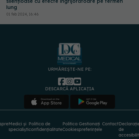
silențioase cu efecte îngrijorătoare pe termen
lung
01 feb 2024, 16:46
URMĂREȘTE-NE PE:
DESCARCĂ APLICAȚIA
spre
Medici și
Politica de
Politica
Gestionați
Contact
Declarați
specialiști
confidențialitate
Cookies
preferințele
de
accesibili