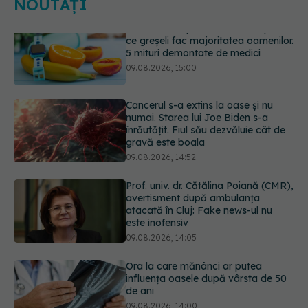
NOUTĂȚI
Cancerul s-a extins la oase și nu
numai. Starea lui Joe Biden s-a
înrăutățit. Fiul său dezvăluie cât de
gravă este boala
09.08.2026, 14:52
Prof. univ. dr. Cătălina Poiană (CMR),
avertisment după ambulanța
atacată în Cluj: Fake news-ul nu
este inofensiv
09.08.2026, 14:05
Ora la care mănânci ar putea
influența oasele după vârsta de 50
de ani
09.08.2026, 14:00
Ce este testul TORCH și cine trebuie
să-l facă. Ce înseamnă un rezultat