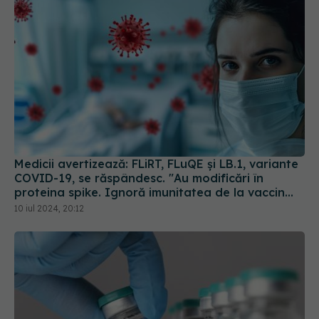
Medicii avertizează: FLiRT, FLuQE și LB.1, variante
COVID-19, se răspândesc. "Au modificări în
proteina spike. Ignoră imunitatea de la vaccin
sau infectarea anterioară
10 iul 2024, 20:12