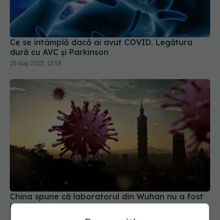
Ce se întâmplă dacă ai avut COVID. Legătura
dură cu AVC și Parkinson
25 aug 2025, 12:58
China spune că laboratorul din Wuhan nu a fost
implicat în crearea virusului COVID-19
12 feb 2025, 11:25