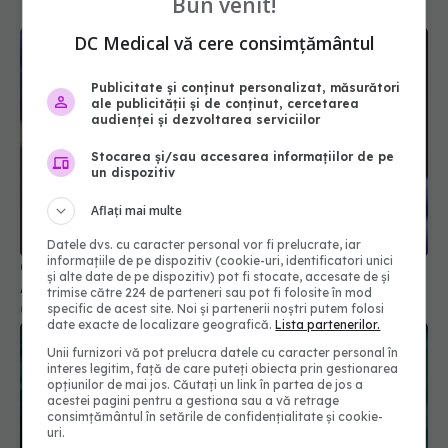
Bun venit!
DC Medical vă cere consimțământul
Publicitate și conținut personalizat, măsurători
ale publicității și de conținut, cercetarea
audienței și dezvoltarea serviciilor
Stocarea și/sau accesarea informațiilor de pe
un dispozitiv
Aflați mai multe
Datele dvs. cu caracter personal vor fi prelucrate, iar
informațiile de pe dispozitiv (cookie-uri, identificatori unici
COVID, asociat cu o boală autoimună dureroasă.
și alte date de pe dispozitiv) pot fi stocate, accesate de și
Apare la peste un an de la infectare
trimise către 224 de parteneri sau pot fi folosite în mod
specific de acest site. Noi și partenerii noștri putem folosi
05 mar 2024, 08:46
date exacte de localizare geografică.
Lista partenerilor.
Unii furnizori vă pot prelucra datele cu caracter personal în
interes legitim, față de care puteți obiecta prin gestionarea
opțiunilor de mai jos. Căutați un link în partea de jos a
acestei pagini pentru a gestiona sau a vă retrage
consimțământul în setările de confidențialitate și cookie-
uri.