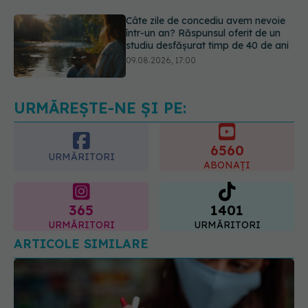
09.08.2026, 17:00
Reclamele din platformele medicale
AI pot influența prescrierea
medicamentelor
09.08.2026, 21:00
URMĂREȘTE-NE ȘI PE:
6560
URMĂRITORI
ABONAȚI
365
1401
URMĂRITORI
URMĂRITORI
ARTICOLE SIMILARE