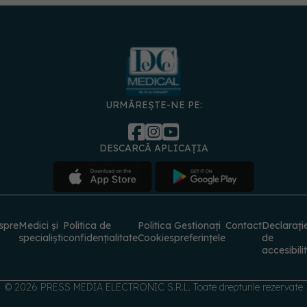
URMĂREȘTE-NE PE:
DESCARCĂ APLICAȚIA
spre
Medici și
Politica de
Politica
Gestionați
Contact
Declarați
specialiști
confidențialitate
Cookies
preferințele
de
accesibili
© 2026 PRESS MEDIA ELECTRONIC S.R.L. Toate drepturile rezervate