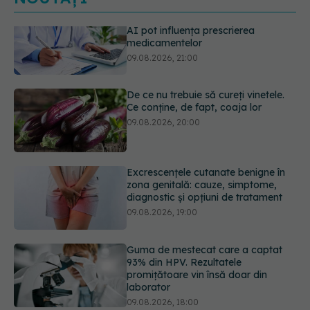
De ce nu trebuie să cureți vinetele.
Ce conține, de fapt, coaja lor
09.08.2026, 20:00
Excrescențele cutanate benigne în
zona genitală: cauze, simptome,
diagnostic și opțiuni de tratament
09.08.2026, 19:00
Guma de mestecat care a captat
93% din HPV. Rezultatele
promițătoare vin însă doar din
laborator
09.08.2026, 18:00
Câte zile de concediu avem nevoie
într-un an? Răspunsul oferit de un
studiu desfășurat timp de 40 de ani