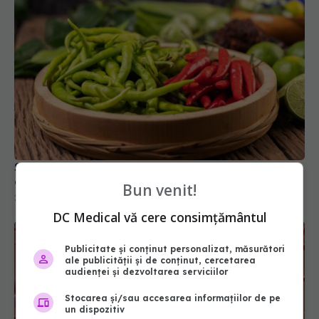
Substanța din ardeiul iute care ar putea proteja
creierul. Ce au descoperit cercetătorii
Bun venit!
27 iun 2026, 10:00
DC Medical vă cere consimțământul
Publicitate și conținut personalizat, măsurători
ale publicității și de conținut, cercetarea
audienței și dezvoltarea serviciilor
Stocarea și/sau accesarea informațiilor de pe
un dispozitiv