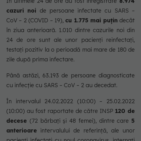
În ultimele 24 de ore au fost înregistrate
8.974
cazuri noi
de persoane infectate cu SARS –
CoV – 2 (COVID – 19),
cu 1.775 mai puțin
decât
în ziua anterioară. 1.010 dintre cazurile noi din
24 de ore sunt ale unor pacienți reinfectați,
testați pozitiv la o perioadă mai mare de 180 de
zile după prima infectare.
Până astăzi, 63.193 de persoane diagnosticate
cu infecție cu SARS – CoV – 2 au decedat.
În intervalul 24.02.2022 (10:00) – 25.02.2022
(10:00) au fost raportate de către INSP
120 de
decese
(72 bărbați și 48 femei), dintre care
5
anterioare
intervalului de referință, ale unor
pacienți infectați cu noul coronavirus, internați