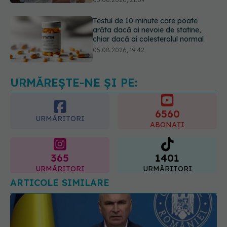
chiar dacă ai colesterolul normal
05.08.2026, 19:42
Pepenele roșu sau cel galben: care
crește glicemia mai repede.
Răspunsul unui medic diabetolog
06.08.2026, 09:36
URMĂREȘTE-NE ȘI PE:
6560
URMĂRITORI
ABONAȚI
365
1401
URMĂRITORI
URMĂRITORI
ARTICOLE SIMILARE