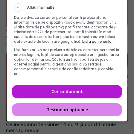
Aflați mai multe
Datele dvs. cu caracter personal vor fi prelucrate, iar
informațiile de pe dispozitiv (cookie-uri, identificatori unici
și alte date de pe dispozitiv) pot fi stocate, accesate de și
Ce înseamnă colesterol LDL și de ce este numit
trimise către 224 de parteneri sau pot fi folosite în mod
colesterolul rău
specific de acest site. Noi și partenerii noștri putem folosi
date exacte de localizare geografică.
Lista partenerilor.
18 iul 2026, 13:00
Unii furnizori vă pot prelucra datele cu caracter personal în
interes legitim, față de care puteți obiecta prin gestionarea
opțiunilor de mai jos. Căutați un link în partea de jos a
acestei pagini pentru a gestiona sau a vă retrage
consimțământul în setările de confidențialitate și cookie-
uri.
Consimțământ
Gestionați opțiunile
Ce înseamnă tensiune 14 cu 9 și când trebuie
mers la medic