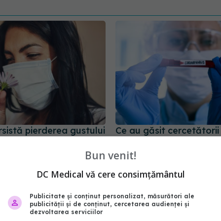
sistă pierderea gustului
Ce au găsit cercetătorii 
ID chiar și după mult
sângele pacienților dup
Ce se întâmplă cu fierul 
Bun venit!
sânge
10:47
DC Medical vă cere consimțământul
11 mar 2026, 12:46
Publicitate și conținut personalizat, măsurători ale
publicității și de conținut, cercetarea audienței și
dezvoltarea serviciilor