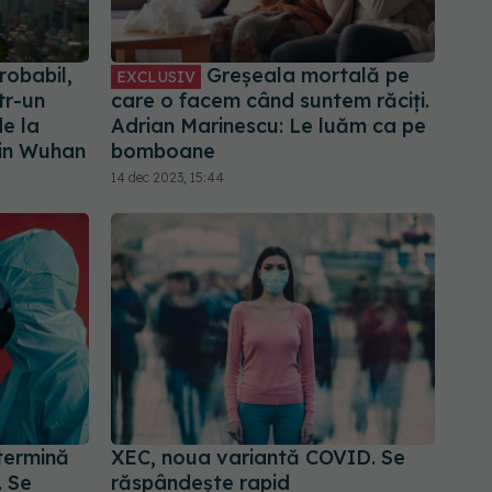
robabil,
Greșeala mortală pe
EXCLUSIV
tr-un
care o facem când suntem răciți.
de la
Adrian Marinescu: Le luăm ca pe
din Wuhan
bomboane
14 dec 2023, 15:44
termină
XEC, noua variantă COVID. Se
. Se
răspândește rapid