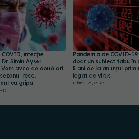
COVID, infecție
Pandemia de COVID-19
 Dr. Simin Aysel
doar un subiect tabu în 
: Vom avea de două ori
5 ani de la anunțul prim
 sezonul rece,
legat de virus
ent cu gripa
13 ian 2025, 09:49
9:13