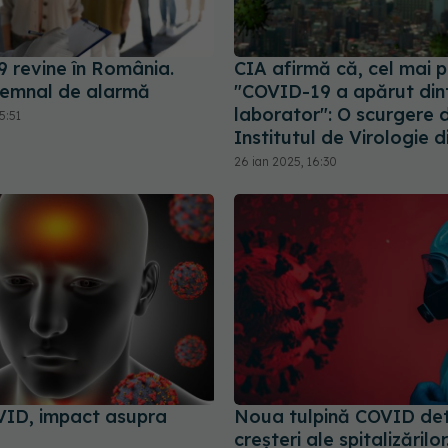
 revine în România.
CIA afirmă că, cel mai p
 semnal de alarmă
"COVID-19 a apărut din
laborator": O scurgere 
5:51
Institutul de Virologie 
26 ian 2025, 16:30
ID, impact asupra
Noua tulpină COVID de
creșteri ale spitalizărilor