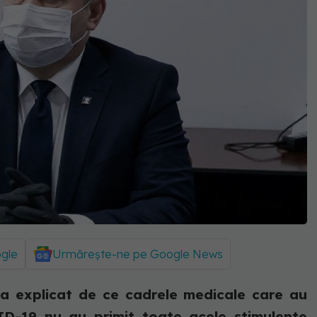
ogle
Urmărește-ne pe Google News
 a explicat de ce cadrele medicale care au
ID-19 nu au primit toate acele stimulente