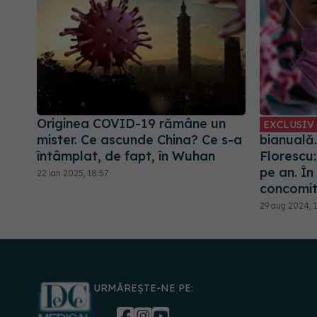
Originea COVID-19 rămâne un
EXCLUSIV
mister. Ce ascunde China? Ce s-a
bianuală.
întâmplat, de fapt, în Wuhan
Florescu
pe an. În
22 ian 2025, 18:57
concomit
29 aug 2024, 1
URMĂREȘTE-NE PE: