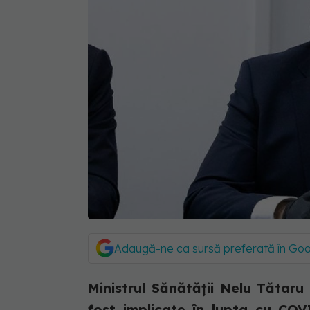
Adaugă-ne ca sursă preferată în Go
Ministrul Sănătății Nelu Tătaru
fost implicate în lupta cu COV