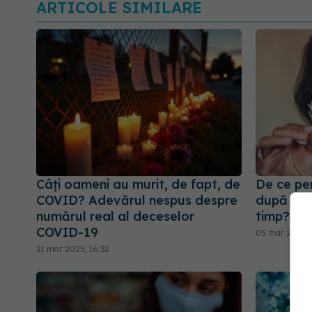
ARTICOLE SIMILARE
Câți oameni au murit, de fapt, de
De ce per
COVID? Adevărul nespus despre
după COV
numărul real al deceselor
timp?
COVID-19
05 mar 2026, 
21 mar 2025, 16:32