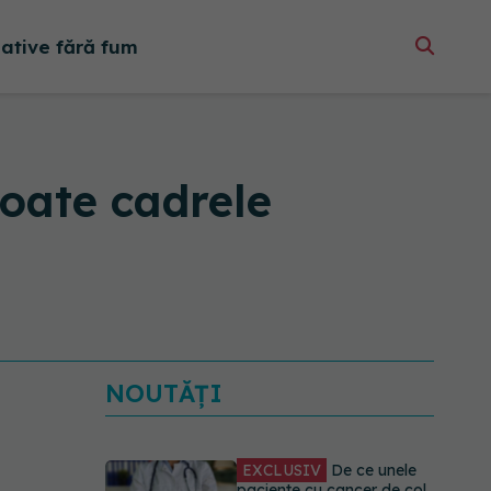
native fără fum
toate cadrele
NOUTĂȚI
EXCLUSIV
De ce unele
paciente cu cancer de col