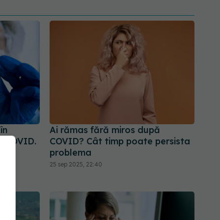
în
Ai rămas fără miros după
ă COVID.
COVID? Cât timp poate persista
din
problema
25 sep 2025, 22:40