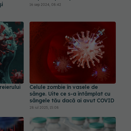
și
16 sep 2024, 08:42
eierului
Celule zombie în vasele de
sânge. Uite ce s-a întâmplat cu
sângele tău dacă ai avut COVID
28 iul 2025, 15:08