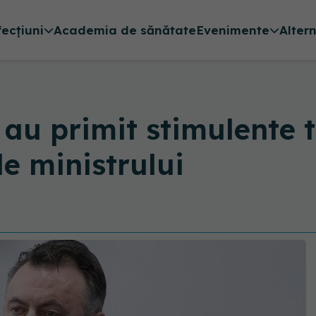
fecțiuni
Academia de sănătate
Evenimente
Alter
au primit stimulente 
le ministrului