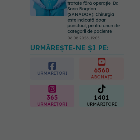
tratate fără operație. Dr.
Sorin Bogdan
(SANADOR): Chirurgia
este indicată doar
punctual, pentru anumite
categorii de paciente
06.08.2026, 19:05
URMĂREȘTE-NE ȘI PE:
EXCLUSIV
Brahiterapie
vs radioterapie externă în
cancerul ginecologic. Dr.
Sorin Bogdan (SANADOR)
6560
URMĂRITORI
explică diferența și cum
ABONAȚI
acționează tratamentul
06.08.2026, 22:49
365
1401
URMĂRITORI
URMĂRITORI