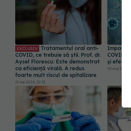
Tratamentul oral anti-
Impactul
EXCLUSIV
COVID, ce trebuie să știi. Prof. dr.
COVID-19
Aysel Florescu: Este demonstrat
și efecte 
ca eficiență virală. A redus
05 aug 2024, 
foarte mult riscul de spitalizare
15 sep 2024, 22:33