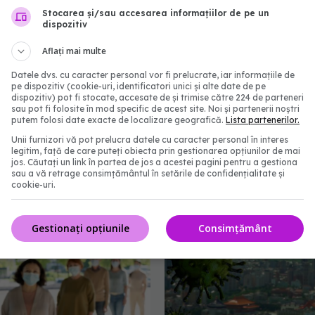
Stocarea și/sau accesarea informațiilor de pe un
dispozitiv
Aflați mai multe
Datele dvs. cu caracter personal vor fi prelucrate, iar informațiile de
pe dispozitiv (cookie-uri, identificatori unici și alte date de pe
dispozitiv) pot fi stocate, accesate de și trimise către 224 de parteneri
sau pot fi folosite în mod specific de acest site. Noi și partenerii noștri
 pe termen lung al
OMS a definit boala răs
putem folosi date exacte de localizare geografică.
Lista partenerilor.
: Simptome persistente
"prin aer", după confuzi
Unii furnizori vă pot prelucra datele cu caracter personal în interes
asupra calității vieții
perioada COVID. Oamen
legitim, față de care puteți obiecta prin gestionarea opțiunilor de mai
știință spun că "ar fi pu
jos. Căutați un link în partea de jos a acestei pagini pentru a gestiona
20:19
sau a vă retrage consimțământul în setările de confidențialitate și
coste vieți"
cookie-uri.
22 apr 2024, 10:01
Gestionați opțiunile
Consimțământ