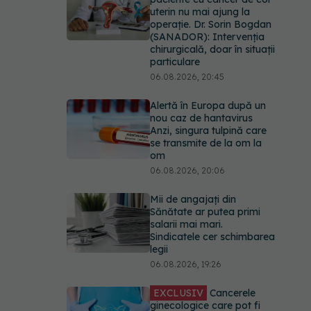
uterin nu mai ajung la
operație. Dr. Sorin Bogdan
(SANADOR): Intervenția
chirurgicală, doar în situații
particulare
06.08.2026, 20:45
Alertă în Europa după un
nou caz de hantavirus
Anzi, singura tulpină care
se transmite de la om la
om
06.08.2026, 20:06
Mii de angajați din
Sănătate ar putea primi
salarii mai mari.
Sindicatele cer schimbarea
legii
06.08.2026, 19:26
EXCLUSIV
Cancerele
ginecologice care pot fi