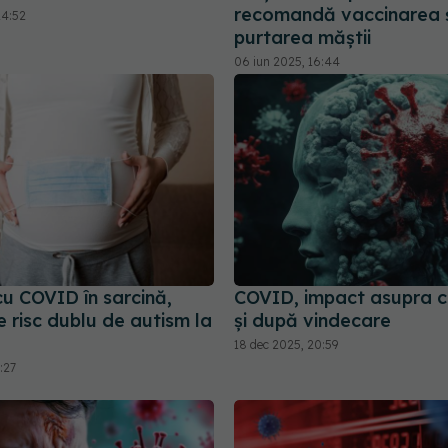
recomandă vaccinarea 
14:52
purtarea măștii
06 iun 2025, 16:44
cu COVID în sarcină,
COVID, impact asupra cr
 risc dublu de autism la
și după vindecare
18 dec 2025, 20:59
:27