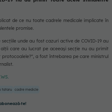
xplicat de ce nu toate cadrele medicale implicate în
lentele promise.
e secţiile unde au fost cazuri active de COVID-19 au
 alţii care au lucrat pe aceeaşi secţie nu au primit
t protocoalele?", a fost întrebarea pe care ministrul
nalist.
EWS.
u tataru
cadre medicle
abonează‑te!