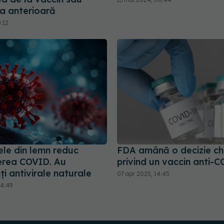
ea anterioară
0:12
ele din lemn reduc
FDA amână o decizie ch
erea COVID. Au
privind un vaccin anti-
ți antivirale naturale
07 apr 2025, 14:45
14:49