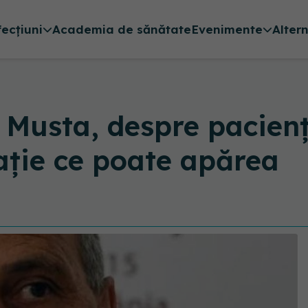
fecțiuni
Academia de sănătate
Evenimente
Alter
 Musta, despre pacienț
ație ce poate apărea