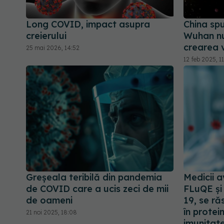
Long COVID, impact asupra
China spu
creierului
Wuhan nu 
crearea 
25 mai 2026, 14:52
12 feb 2025, 1
Greșeala teribilă din pandemia
Medicii a
de COVID care a ucis zeci de mii
FLuQE și
de oameni
19, se ră
în protei
21 noi 2025, 18:08
imunitat