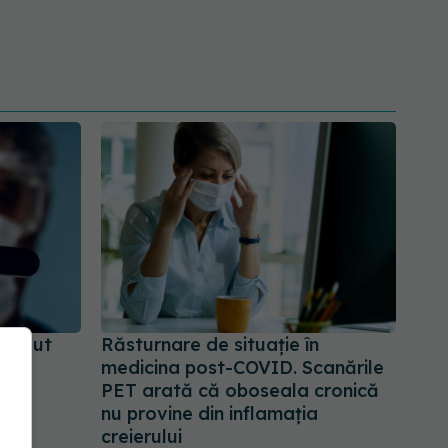
ai avut
Răsturnare de situație în
medicina post-COVID. Scanările
PET arată că oboseala cronică
nu provine din inflamația
creierului