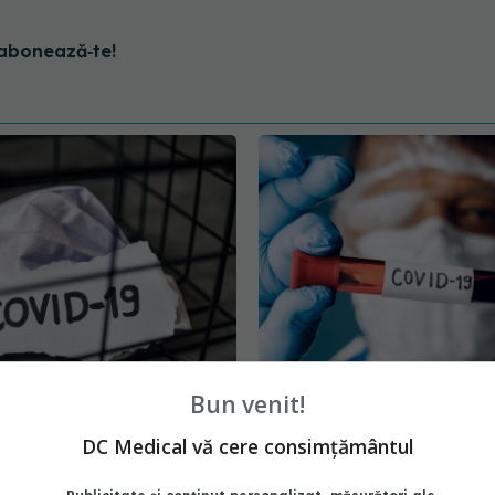
abonează‑te!
cazurilor de COVID 19
Ce trebuie să știi dacă 
Bun venit!
r reinfectările continuă
COVID
ă. Ce trebuie să știi
13 dec 2025, 15:27
DC Medical vă cere consimțământul
6:30