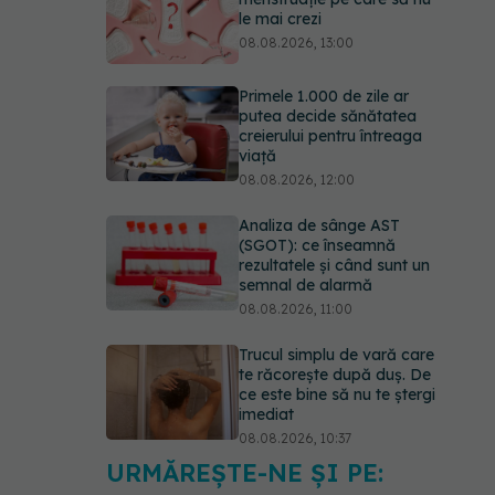
le mai crezi
08.08.2026, 13:00
Primele 1.000 de zile ar
putea decide sănătatea
creierului pentru întreaga
viață
08.08.2026, 12:00
Analiza de sânge AST
(SGOT): ce înseamnă
rezultatele și când sunt un
semnal de alarmă
08.08.2026, 11:00
Trucul simplu de vară care
te răcorește după duș. De
ce este bine să nu te ștergi
imediat
08.08.2026, 10:37
URMĂREȘTE-NE ȘI PE:
Bacteria din intestin care a