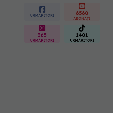
crescut forța musculară cu
30%
6560
08.08.2026, 14:00
URMĂRITORI
ABONAȚI
365
1401
URMĂRITORI
URMĂRITORI