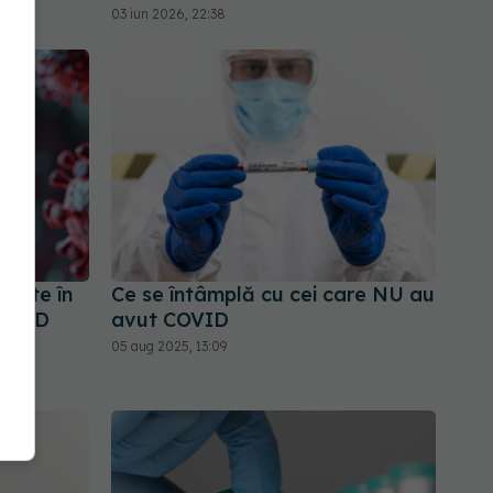
03 iun 2026, 22:38
erite în
Ce se întâmplă cu cei care NU au
COVID
avut COVID
05 aug 2025, 13:09