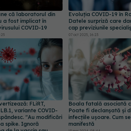
ne că laboratorul din
Evoluția COVID-19 în R
a fost implicat în
Datele surpriză care da
virusului COVID-19
cap previziunile specialiș
1:25
07 oct 2025, 16:23
vertizează: FLiRT,
Boala fatală asociată 
 LB.1, variante COVID-
Poate fi declanșată și 
spândesc. "Au modificări
infecțiile ușoare. Cum se
na spike. Ignoră
manifestă
ea de la vaccin sau
13 mai 2024, 08:44