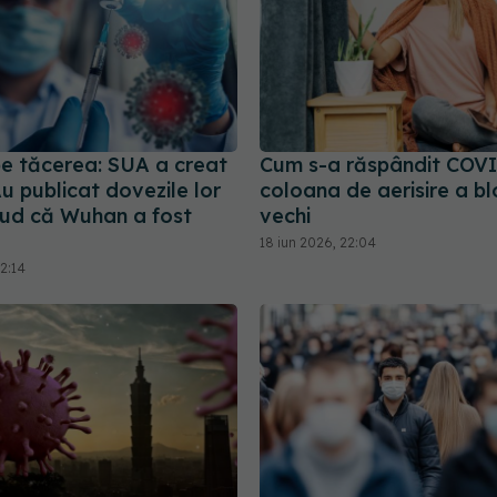
pe tăcerea: SUA a creat
Cum s-a răspândit COVI
u publicat dovezile lor
coloana de aerisire a bl
lud că Wuhan a fost
vechi
18 iun 2026, 22:04
2:14