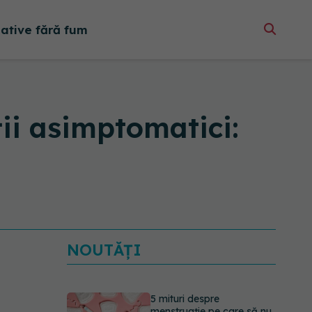
native fără fum
ii asimptomatici:
NOUTĂȚI
5 mituri despre
menstruație pe care să nu