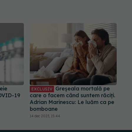
eie
Greșeala mortală pe
EXCLUSIV
COVID-19
care o facem când suntem răciți.
Adrian Marinescu: Le luăm ca pe
bomboane
14 dec 2023, 15:44