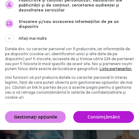
Publicitate și conținut personalizat, măsurători ale
publicității și de conținut, cercetarea audienței și
dezvoltarea serviciilor
Stocarea și/sau accesarea informațiilor de pe un
dispozitiv
Aflați mai multe
Datele dvs. cu caracter personal vor fi prelucrate, iar informațiile de
pe dispozitiv (cookie-uri, identificatori unici și alte date de pe
dispozitiv) pot fi stocate, accesate de și trimise către 224 de parteneri
sau pot fi folosite în mod specific de acest site. Noi și partenerii noștri
putem folosi date exacte de localizare geografică.
Lista partenerilor.
Unii furnizori vă pot prelucra datele cu caracter personal în interes
iii care răcesc mai des
Structuri ciudate descop
legitim, față de care puteți obiecta prin gestionarea opțiunilor de mai
jos. Căutați un link în partea de jos a acestei pagini pentru a gestiona
 protejați de COVID-19.
sângele pacienților cu 
sau a vă retrage consimțământul în setările de confidențialitate și
ile cercetătorilor
cookie-uri.
23 noi 2025, 16:19
09:54
Gestionați opțiunile
Consimțământ