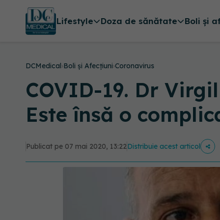
Lifestyle
Doza de sănătate
Boli și a
DCMedical
›
Boli și Afecțiuni
›
Coronavirus
COVID-19. Dr Virgil
Este însă o complic
Publicat pe 07 mai 2020, 13:22
Distribuie acest articol