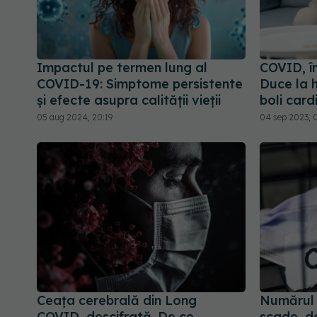
Impactul pe termen lung al
COVID, în
COVID-19: Simptome persistente
Duce la h
și efecte asupra calității vieții
boli car
05 aug 2024, 20:19
04 sep 2023, 
Ceața cerebrală din Long
Numărul 
COVID, descifrată. De ce
scade, da