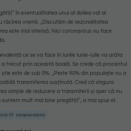
ătiți” în eventualitatea unui al doilea val al
u răcirea vremii. „Discutăm de sezonalitatea
terea este mai intensă. Nici coronavirus nu face
la.
valență ce se va face în lunile iunie-iulie va arăta
 a trecut prin această boală. Se crede că procentul
ă știe este de sub 5%. „Peste 90% din populație nu a
osibilă transmiterea susținută. Cred că singura
ea simple de reducere a transmiterii și sper că nu
suntem mult mai bine pregătiți”, a mai spus el.
ovid-19
seroprevalenta