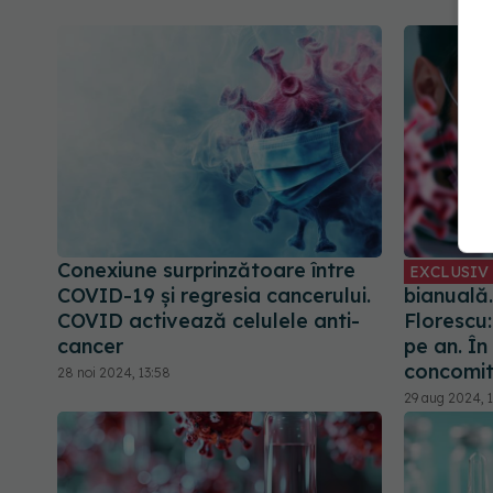
Conexiune surprinzătoare între
EXCLUSIV
COVID-19 și regresia cancerului.
bianuală.
COVID activează celulele anti-
Florescu
cancer
pe an. În
concomit
28 noi 2024, 13:58
29 aug 2024, 1