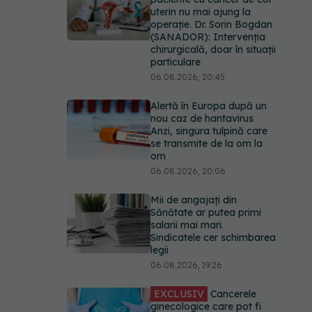
uterin nu mai ajung la
operație. Dr. Sorin Bogdan
(SANADOR): Intervenția
chirurgicală, doar în situații
particulare
06.08.2026, 20:45
Alertă în Europa după un
nou caz de hantavirus
Anzi, singura tulpină care
se transmite de la om la
om
06.08.2026, 20:06
Mii de angajați din
Sănătate ar putea primi
salarii mai mari.
Sindicatele cer schimbarea
legii
06.08.2026, 19:26
EXCLUSIV
Cancerele
ginecologice care pot fi