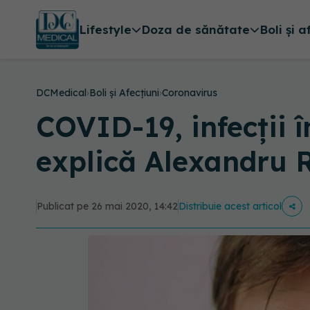
Lifestyle
Doza de sănătate
Boli și a
DCMedical
›
Boli și Afecțiuni
›
Coronavirus
COVID-19, infecții 
explică Alexandru R
Publicat pe 26 mai 2020, 14:42
Distribuie acest articol