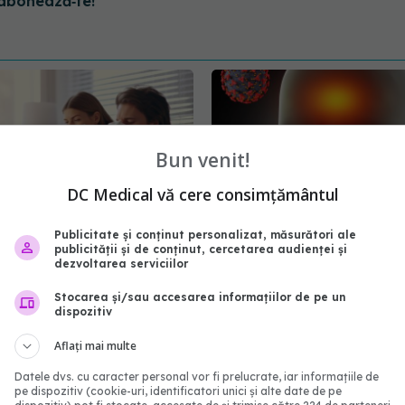
abonează‑te!
Bun venit!
DC Medical vă cere consimțământul
Publicitate și conținut personalizat, măsurători ale
publicității și de conținut, cercetarea audienței și
dezvoltarea serviciilor
Greșeala mortală pe
Long COVID, impact as
acem când suntem răciți.
creierului
Stocarea și/sau accesarea informațiilor de pe un
arinescu: Le luăm ca pe
dispozitiv
25 mai 2026, 14:52
ne
Aflați mai multe
5:44
Datele dvs. cu caracter personal vor fi prelucrate, iar informațiile de
pe dispozitiv (cookie-uri, identificatori unici și alte date de pe