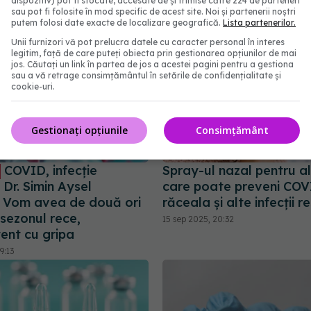
dispozitiv) pot fi stocate, accesate de și trimise către 224 de parteneri
sau pot fi folosite în mod specific de acest site. Noi și partenerii noștri
putem folosi date exacte de localizare geografică.
Lista partenerilor.
Unii furnizori vă pot prelucra datele cu caracter personal în interes
legitim, față de care puteți obiecta prin gestionarea opțiunilor de mai
jos. Căutați un link în partea de jos a acestei pagini pentru a gestiona
sau a vă retrage consimțământul în setările de confidențialitate și
cookie-uri.
Gestionați opțiunile
Consimțământ
COVID, infecție
Spray-ul nazal pentru al
 Dr. Simin Aysel
care poate preveni COV
: Vom avea de două ori
răceala și alte infecții re
 sezonul rece,
15 sep 2025, 20:32
ent cu gripa
9:13