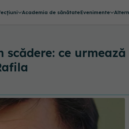
fecțiuni
Academia de sănătate
Evenimente
Alter
în scădere: ce urmează
afila