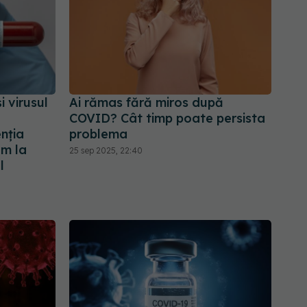
 virusul
Ai rămas fără miros după
COVID? Cât timp poate persista
nția
problema
em la
25 sep 2025, 22:40
l