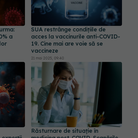
Jurma:
SUA restrânge condiţiile de
00% a
acces la vaccinurile anti-COVID-
lor
19. Cine mai are voie să se
vaccineze
21 mai 2025, 09:40
Răsturnare de situație în
 experții
medicina post-COVID. Scanările