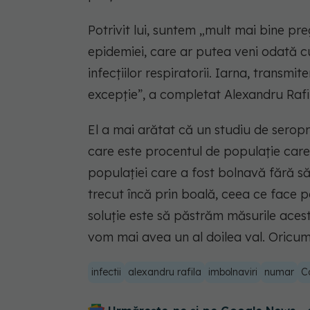
Potrivit lui, suntem „mult mai bine preg
epidemiei, care ar putea veni odată c
infecțiilor respiratorii. Iarna, transmi
excepție”, a completat Alexandru Rafi
El a mai arătat că un studiu de seropre
care este procentul de populație care
populației care a fost bolnavă fără s
trecut încă prin boală, ceea ce face p
soluție este să păstrăm măsurile acest
vom mai avea un al doilea val. Oricum 
infectii
alexandru rafila
imbolnaviri
numar
C