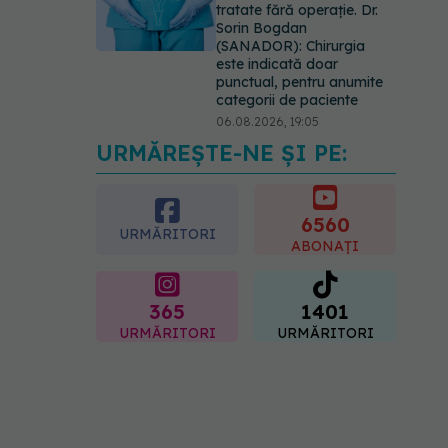
tratate fără operație. Dr.
Sorin Bogdan
(SANADOR): Chirurgia
este indicată doar
punctual, pentru anumite
categorii de paciente
06.08.2026, 19:05
URMĂREȘTE-NE ȘI PE:
EXCLUSIV
Brahiterapie
vs radioterapie externă în
cancerul ginecologic. Dr.
Sorin Bogdan (SANADOR)
6560
URMĂRITORI
explică diferența și cum
ABONAȚI
acționează tratamentul
06.08.2026, 22:49
365
1401
URMĂRITORI
URMĂRITORI