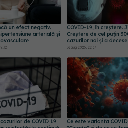
că un efect negativ.
COVID-19, în creștere. 
ipertensiune arterială și
Creștere de cel puțin 3
diovasculare
cazurilor noi și a decese
09:32
31 aug 2025, 22:37
cazurilor de COVID 19
Ce este varianta COVID
r reinfectările continuă
"Cicada" și de ce se tem