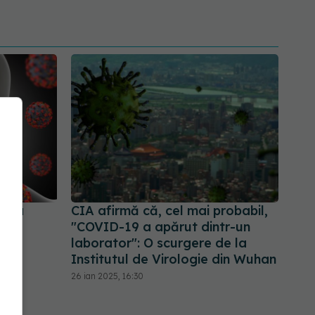
upra
CIA afirmă că, cel mai probabil,
"COVID-19 a apărut dintr-un
laborator": O scurgere de la
Institutul de Virologie din Wuhan
26 ian 2025, 16:30