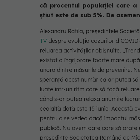
că procentul populației care a 
știut este de sub 5%. De asemene
Alexandru Rafila, președintele Societă
TV
despre evoluția cazurilor d COVID-
reluarea activităților obișnuite. „Trendu
existat o îngrijorare foarte mare dup
unora dintre măsurile de prevenire. N
speranță acest număr că ar putea să s
luate într-un ritm care să facă reluare
când s-ar putea relaxa anumite lucruri
cealaltă dată este 15 iunie. Această e
pentru a se vedea dacă impactul măsu
publică. Nu avem date care să arate u
președinte Societatea Română de Mic