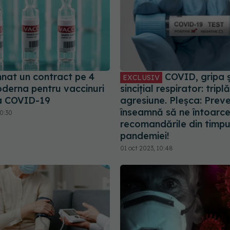
nat un contract pe 4
COVID, gripa și
EXCLUSIV
oderna pentru vaccinuri
sincițial respirator: triplă
a COVID-19
agresiune. Pleșca: Preve
înseamnă să ne întoarc
20:30
recomandările din timpu
pandemiei!
01 oct 2023, 10:48