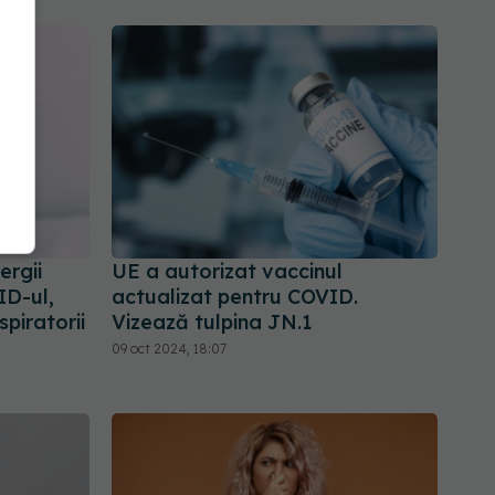
ergii
UE a autorizat vaccinul
ID-ul,
actualizat pentru COVID.
spiratorii
Vizează tulpina JN.1
09 oct 2024, 18:07