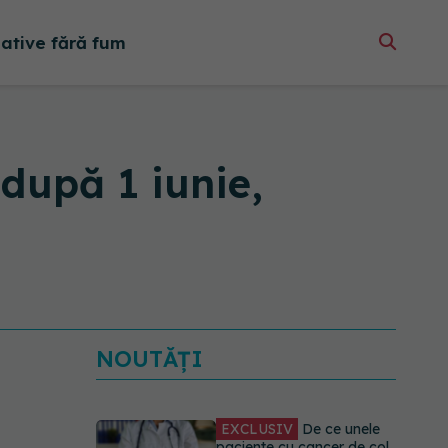
native fără fum
 după 1 iunie,
NOUTĂȚI
EXCLUSIV
De ce unele
paciente cu cancer de col