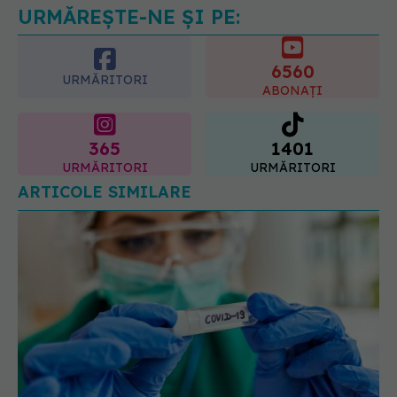
tratamente diferite
URMĂREȘTE-NE ȘI PE:
06.08.2026, 16:19
6560
URMĂRITORI
ABONAȚI
365
1401
URMĂRITORI
URMĂRITORI
ARTICOLE SIMILARE