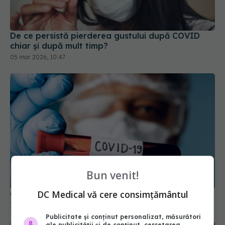
De ce persistă pierderea gustului după COVID
chiar și după mult timp?
05 mar 2026, 10:47
Bun venit!
DC Medical vă cere consimțământul
Ce trebuie să știi dacă ai avut COVID
13 dec 2025, 15:27
Publicitate și conținut personalizat, măsurători
ale publicității și de conținut, cercetarea