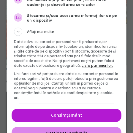
audienței și dezvoltarea serviciilor
Stocarea și/sau accesarea informațiilor de pe
un dispozitiv
Aflați mai multe
Datele dvs. cu caracter personal vor fi prelucrate, iar
informațiile de pe dispozitiv (cookie-uri, identificatori unici
și alte date de pe dispozitiv) pot fi stocate, accesate de și
trimise către 224 de parteneri sau pot fi folosite în mod
specific de acest site. Noi și partenerii noștri putem folosi
date exacte de localizare geografică.
Lista partenerilor.
Creștere semnificativă a cazurilor noi de COVID-
Unii furnizori vă pot prelucra datele cu caracter personal în
19
interes legitim, față de care puteți obiecta prin gestionarea
04 iun 2025, 18:29
opțiunilor de mai jos. Căutați un link în partea de jos a
acestei pagini pentru a gestiona sau a vă retrage
consimțământul în setările de confidențialitate și cookie-
uri.
Consimțământ