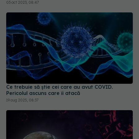
corect minusurile și plusurile fiecărui vaccin
03 oct 2023, 08:47
Ce trebuie să știe cei care au avut COVID.
Pericolul ascuns care îi atacă
19 aug 2025, 08:37