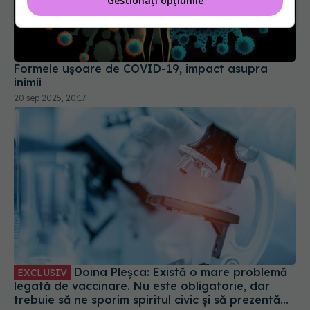
Gestionați opțiunile
Formele ușoare de COVID-19, impact asupra
inimii
20 sep 2025, 20:17
Doina Pleșca: Există o mare problemă
EXCLUSIV
legată de vaccinare. Nu este obligatorie, dar
trebuie să ne sporim spiritul civic și să prezentăm