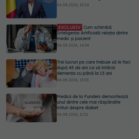
EXCLUSIV
Cum schimbă
Inteligența Artificială relația dintre
medic și pacient
06.08.2026, 14:34
Trei lucruri pe care trebuie să le faci
după 45 de ani ca să întârzii
demența cu până la 13 ani
06.08.2026, 13:03
Medicii de la Fundeni demontează
unul dintre cele mai răspândite
mituri despre diabet
06.08.2026, 11:52
Cum aleg medicii combinația
potrivită de medicamente pentru
hipertensiune. De ce doi pacienți cu
aceeași tensiune pot primi