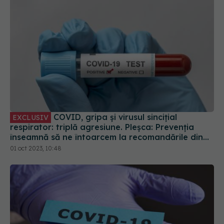
COVID, gripa și virusul sincițial
EXCLUSIV
respirator: triplă agresiune. Pleșca: Prevenția
înseamnă să ne întoarcem la recomandările din
timpul pandemiei!
01 oct 2023, 10:48