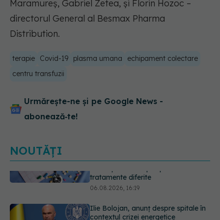
Maramureș, Gabriel Zetea, și Florin Hozoc –
directorul General al Besmax Pharma
Distribution.
terapie
Covid-19
plasma umana
echipament colectare
centru transfuzii
Urmărește-ne și pe Google News -
abonează‑te!
NOUTĂȚI
Ilie Bolojan, anunț despre spitale în
contextul crizei energetice
06.08.2026, 15:24