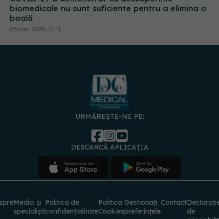
URMĂREȘTE-NE PE:
DESCARCĂ APLICAȚIA
spre
Medici și
Politica de
Politica
Gestionați
Contact
Declarați
specialiști
confidențialitate
Cookies
preferințele
de
accesibili
© 2026 PRESS MEDIA ELECTRONIC S.R.L. Toate drepturile rezervate