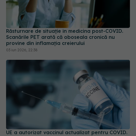
Răsturnare de situație în medicina post-COVID.
Scanările PET arată că oboseala cronică nu
provine din inflamația creierului
03 iun 2026, 22:38
UE a autorizat vaccinul actualizat pentru COVID.
Vizează tulpina JN.1
09 oct 2024, 18:07