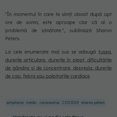
"În momentul în care te simți obosit după opt
ore de somn, este aproape clar că ai o
problemă de sănătate.", subliniază Sharon
Peters.
La cele enumerate mai sus se adaugă
tusea,
durerile articulare, durerile în piept, dificultățile
de gândire și de concentrare, depresia, durerile
de cap, febra sau palpitațiile cardiace
.
simptome
medic
coronavirus
COVID19
sharon peters