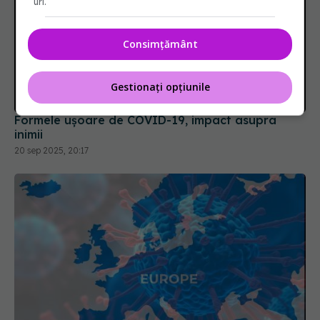
uri.
Consimțământ
Formele ușoare de COVID-19, impact asupra
inimii
Gestionați opțiunile
20 sep 2025, 20:17
Impactul COVID-19 asupra Europei. România și
Bulgaria, țările cu cea mai ridicată mortalitate
03 sep 2024, 15:42