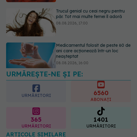
Medicamentul folosit de peste 60 de
ani care acționează într-un loc
neașteptat
08.08.2026, 16:00
URMĂREȘTE-NE ȘI PE:
Transpirații nocturne: semnul ignorat
care poate ascunde probleme
serioase de sănătate
6560
08.08.2026, 20:00
URMĂRITORI
ABONAȚI
365
1401
URMĂRITORI
URMĂRITORI
ARTICOLE SIMILARE