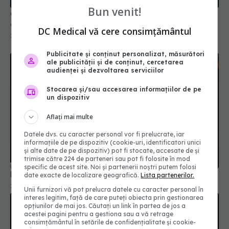
Bun venit!
DC Medical vă cere consimțământul
Publicitate și conținut personalizat, măsurători
ale publicității și de conținut, cercetarea
audienței și dezvoltarea serviciilor
Stocarea și/sau accesarea informațiilor de pe
un dispozitiv
Aflați mai multe
Long COVID, impact asupra creierului
Datele dvs. cu caracter personal vor fi prelucrate, iar
informațiile de pe dispozitiv (cookie-uri, identificatori unici
25 mai 2026, 14:52
și alte date de pe dispozitiv) pot fi stocate, accesate de și
trimise către 224 de parteneri sau pot fi folosite în mod
specific de acest site. Noi și partenerii noștri putem folosi
date exacte de localizare geografică.
Lista partenerilor.
Unii furnizori vă pot prelucra datele cu caracter personal în
interes legitim, față de care puteți obiecta prin gestionarea
opțiunilor de mai jos. Căutați un link în partea de jos a
acestei pagini pentru a gestiona sau a vă retrage
consimțământul în setările de confidențialitate și cookie-