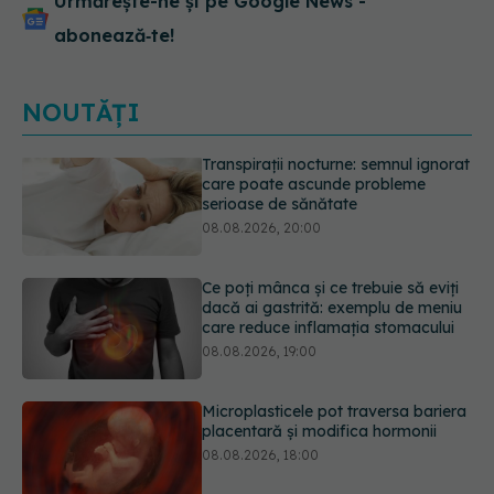
Urmărește-ne și pe Google News -
abonează‑te!
NOUTĂȚI
Ce poți mânca și ce trebuie să eviți
dacă ai gastrită: exemplu de meniu
care reduce inflamația stomacului
08.08.2026, 19:00
Microplasticele pot traversa bariera
placentară și modifica hormonii
08.08.2026, 18:00
Trucul genial cu ceai negru pentru
păr. Tot mai multe femei îl adoră
08.08.2026, 17:00