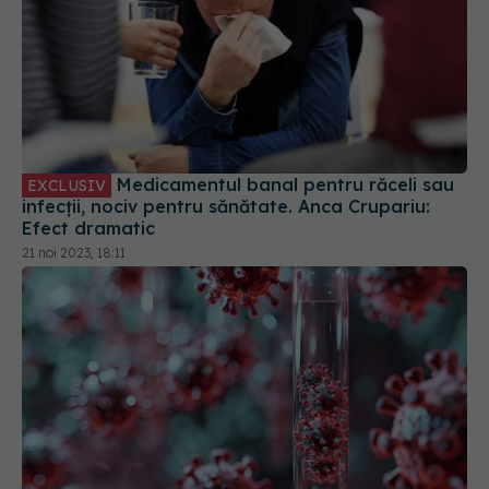
Medicamentul banal pentru răceli sau
EXCLUSIV
infecții, nociv pentru sănătate. Anca Crupariu:
Efect dramatic
21 noi 2023, 18:11
Structuri ciudate descoperite în sângele
pacienților cu COVID
23 noi 2025, 16:19