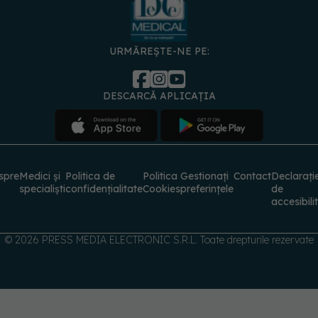
URMĂREȘTE-NE PE:
DESCARCĂ APLICAȚIA
spre
Medici și
Politica de
Politica
Gestionați
Contact
Declarați
specialiști
confidențialitate
Cookies
preferințele
de
accesibili
© 2026 PRESS MEDIA ELECTRONIC S.R.L. Toate drepturile rezervate