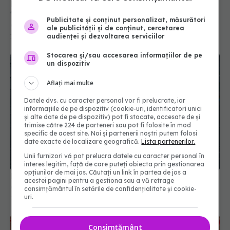
Doliu în cinematografie. A murit Brenda Fricker,
"Doamna cu porumbei" din "Singur acasă 2" și
Publicitate și conținut personalizat, măsurători
câștigătoare a premiului Oscar
ale publicității și de conținut, cercetarea
audienței și dezvoltarea serviciilor
17 iul 2026, 20:34
Stocarea și/sau accesarea informațiilor de pe
un dispozitiv
Aflați mai multe
Datele dvs. cu caracter personal vor fi prelucrate, iar
informațiile de pe dispozitiv (cookie-uri, identificatori unici
și alte date de pe dispozitiv) pot fi stocate, accesate de și
trimise către 224 de parteneri sau pot fi folosite în mod
specific de acest site. Noi și partenerii noștri putem folosi
date exacte de localizare geografică.
Lista partenerilor.
Unii furnizori vă pot prelucra datele cu caracter personal în
interes legitim, față de care puteți obiecta prin gestionarea
opțiunilor de mai jos. Căutați un link în partea de jos a
Legumele verzi protejează plămânii este
acestei pagini pentru a gestiona sau a vă retrage
concluzia unui recent studiu
consimțământul în setările de confidențialitate și cookie-
uri.
28 iun 2026, 18:00
Consimțământ