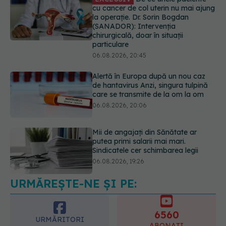
cu cancer de col uterin nu mai ajung
la operație. Dr. Sorin Bogdan
(SANADOR): Intervenția
chirurgicală, doar în situații
particulare
06.08.2026, 20:45
Alertă în Europa după un nou caz
de hantavirus Anzi, singura tulpină
care se transmite de la om la om
06.08.2026, 20:06
Mii de angajați din Sănătate ar
putea primi salarii mai mari.
Sindicatele cer schimbarea legii
06.08.2026, 19:26
URMĂREȘTE-NE ȘI PE:
Alergia la ambrozie: 4 lucruri
esențiale despre simptome,
prevenție și tratament, explicate de
6560
dr. Tudor Ciuhodaru
URMĂRITORI
ABONAȚI