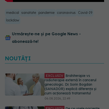
medical
sanatate
pandemie
coronavirus
Covid-19
lockdow
Urmărește-ne și pe Google News -
abonează‑te!
NOUTĂȚI
EXCLUSIV
Brahiterapie vs
radioterapie externă în cancerul
ginecologic. Dr. Sorin Bogdan
(SANADOR) explică diferența și
cum acționează tratamentul
06.08.2026, 22:49
EXCLUSIV
De ce unele paciente