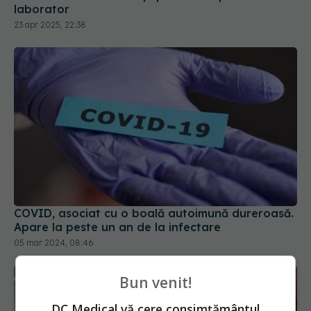
laborator
23 apr 2025, 22:38
COVID, asociat cu o boală autoimună dureroasă.
Apare la peste un an de la infectare
05 mar 2024, 08:46
Bun venit!
DC Medical vă cere consimțământul