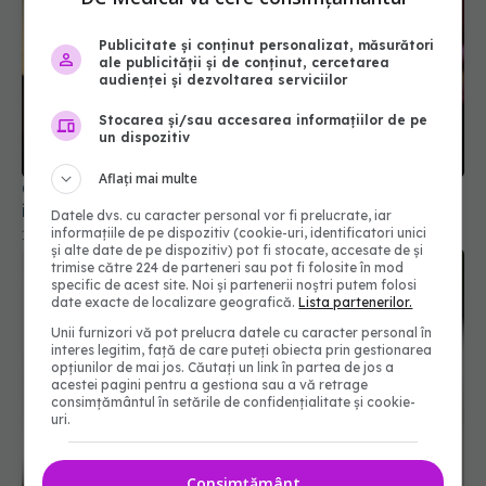
Publicitate și conținut personalizat, măsurători
ale publicității și de conținut, cercetarea
audienței și dezvoltarea serviciilor
Stocarea și/sau accesarea informațiilor de pe
un dispozitiv
Aflați mai multe
China spune că laboratorul din Wuhan nu a fost
implicat în crearea virusului COVID-19
Datele dvs. cu caracter personal vor fi prelucrate, iar
informațiile de pe dispozitiv (cookie-uri, identificatori unici
12 feb 2025, 11:25
și alte date de pe dispozitiv) pot fi stocate, accesate de și
trimise către 224 de parteneri sau pot fi folosite în mod
specific de acest site. Noi și partenerii noștri putem folosi
date exacte de localizare geografică.
Lista partenerilor.
Unii furnizori vă pot prelucra datele cu caracter personal în
interes legitim, față de care puteți obiecta prin gestionarea
opțiunilor de mai jos. Căutați un link în partea de jos a
acestei pagini pentru a gestiona sau a vă retrage
consimțământul în setările de confidențialitate și cookie-
uri.
Consimțământ