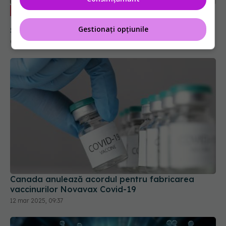
Ce să faci după un test pozitiv COVID-
EXCLUSIV
19. Cât timp mai trebuie să te izolezi. Prof. dr.
Gestionați opțiunile
Simin Aysel Florescu explică
08 ian 2025, 09:55
Canada anulează acordul pentru fabricarea
vaccinurilor Novavax Covid-19
12 mar 2025, 09:37