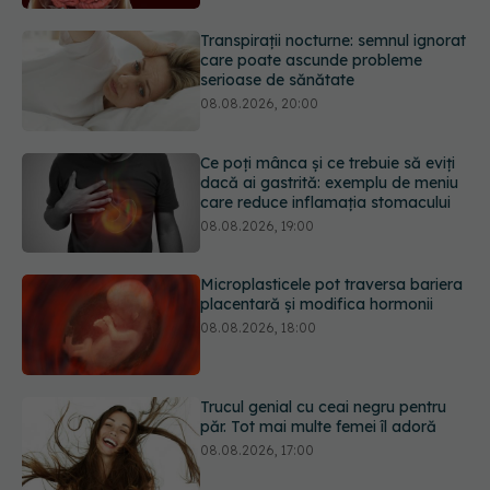
serioase de sănătate
08.08.2026, 20:00
Ce poți mânca și ce trebuie să eviți
dacă ai gastrită: exemplu de meniu
care reduce inflamația stomacului
08.08.2026, 19:00
Microplasticele pot traversa bariera
placentară și modifica hormonii
08.08.2026, 18:00
Trucul genial cu ceai negru pentru
păr. Tot mai multe femei îl adoră
08.08.2026, 17:00
Simptomele infecției cu Helicobacter
pylori. Se poate trăi cu această
bacterie în stomac?