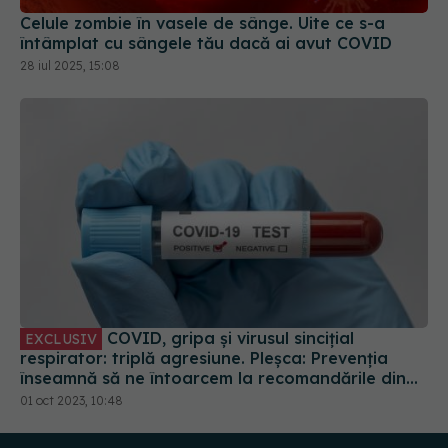
Celule zombie în vasele de sânge. Uite ce s-a
întâmplat cu sângele tău dacă ai avut COVID
28 iul 2025, 15:08
COVID, gripa și virusul sincițial
EXCLUSIV
respirator: triplă agresiune. Pleșca: Prevenția
înseamnă să ne întoarcem la recomandările din
timpul pandemiei!
01 oct 2023, 10:48