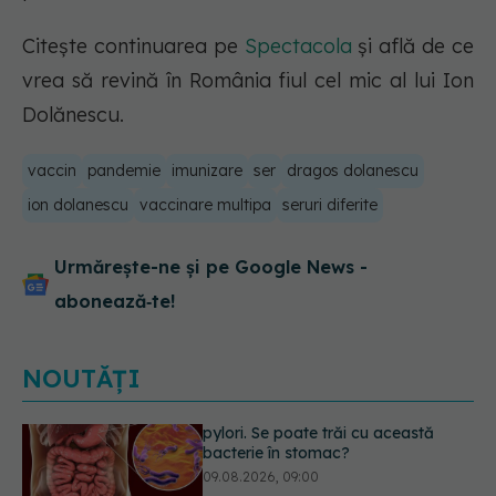
Citește continuarea pe
Spectacola
și află de ce
vrea să revină în România fiul cel mic al lui Ion
Dolănescu.
vaccin
pandemie
imunizare
ser
dragos dolanescu
ion dolanescu
vaccinare multipa
seruri diferite
Urmărește-ne și pe Google News -
abonează‑te!
NOUTĂȚI
Transpirații nocturne: semnul ignorat
care poate ascunde probleme