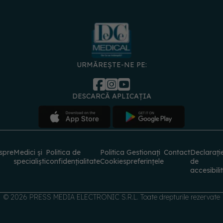
URMĂREȘTE-NE PE:
DESCARCĂ APLICAȚIA
spre
Medici și
Politica de
Politica
Gestionați
Contact
Declarați
specialiști
confidențialitate
Cookies
preferințele
de
accesibili
© 2026 PRESS MEDIA ELECTRONIC S.R.L. Toate drepturile rezervate