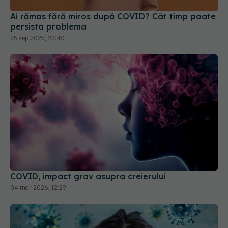
Ai rămas fără miros după COVID? Cât timp poate
persista problema
25 sep 2025, 22:40
COVID, impact grav asupra creierului
04 mar 2026, 12:29