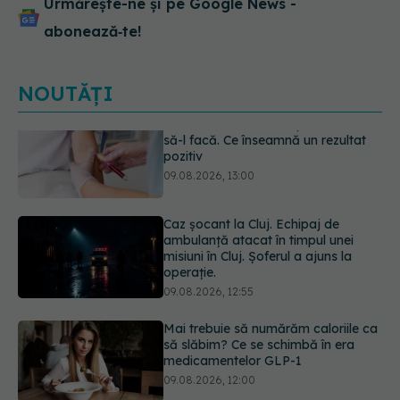
Urmărește-ne și pe Google News -
abonează‑te!
NOUTĂȚI
Caz șocant la Cluj. Echipaj de
ambulanță atacat în timpul unei
misiuni în Cluj. Șoferul a ajuns la
operație.
09.08.2026, 12:55
Mai trebuie să numărăm caloriile ca
să slăbim? Ce se schimbă în era
medicamentelor GLP-1
09.08.2026, 12:00
Dieta care îți distruge creierul,
potrivit cercetătorilor de la Harvard
09.08.2026, 11:45