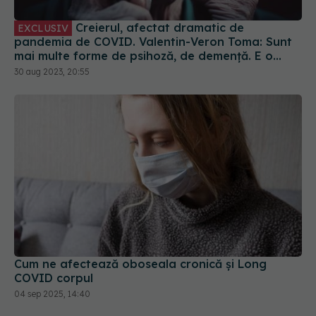
Creierul, afectat dramatic de
EXCLUSIV
pandemia de COVID. Valentin-Veron Toma: Sunt
mai multe forme de psihoză, de demență. E o
accelerare a unor fenomene care păreau să fie
30 aug 2023, 20:55
într-un ritm mai lent
Cum ne afectează oboseala cronică și Long
COVID corpul
04 sep 2025, 14:40