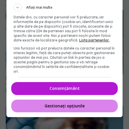
timpul pandemiei!
01 oct 2023, 10:48
Aflați mai multe
Datele dvs. cu caracter personal vor fi prelucrate, iar
informațiile de pe dispozitiv (cookie-uri, identificatori unici
și alte date de pe dispozitiv) pot fi stocate, accesate de și
trimise către 224 de parteneri sau pot fi folosite în mod
specific de acest site. Noi și partenerii noștri putem folosi
date exacte de localizare geografică.
Lista partenerilor.
Unii furnizori vă pot prelucra datele cu caracter personal în
interes legitim, față de care puteți obiecta prin gestionarea
opțiunilor de mai jos. Căutați un link în partea de jos a
acestei pagini pentru a gestiona sau a vă retrage
consimțământul în setările de confidențialitate și cookie-
uri.
Medicii avertizează: FLiRT, FLuQE și LB.1, variante
COVID-19, se răspândesc. "Au modificări în
Consimțământ
proteina spike. Ignoră imunitatea de la vaccin
sau infectarea anterioară
10 iul 2024, 20:12
Gestionați opțiunile