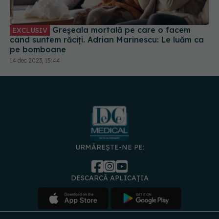
Greșeala mortală pe care o facem
EXCLUSIV
când suntem răciți. Adrian Marinescu: Le luăm ca
pe bomboane
14 dec 2023, 15:44
URMĂREȘTE-NE PE:
DESCARCĂ APLICAȚIA