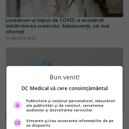
Lockdown-ul impus de COVID a accelerat
îmbătrânirea creierului. Adolescenții, cei mai
afectați
10 sep 2024, 18:14
Bun venit!
DC Medical vă cere consimțământul
Publicitate și conținut personalizat, măsurători
ale publicității și de conținut, cercetarea
audienței și dezvoltarea serviciilor
COVID, gripa și virusul sincițial
EXCLUSIV
Stocarea și/sau accesarea informațiilor de pe
respirator: triplă agresiune. Pleșca: Prevenția
un dispozitiv
înseamnă să ne întoarcem la recomandările din