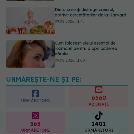
Cum folosești uleiul esențial de
rozmarin pentru a opri căderea
părului
09.08.2026, 11:00
Ce este testul TORCH și cine trebuie
să-l facă. Ce înseamnă un rezultat
pozitiv
09.08.2026, 13:00
URMĂREȘTE-NE ȘI PE:
6560
URMĂRITORI
ABONAȚI
365
1401
URMĂRITORI
URMĂRITORI