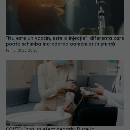
"Nu este un vaccin, este o injecție": diferența care
poate schimba încrederea oamenilor în știință
18 mar 2025, 20:21
COVID, încă un efect negativ. Duce la