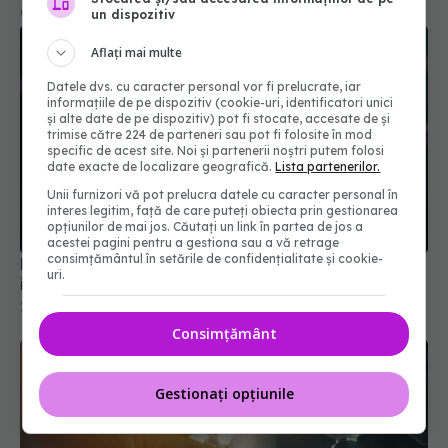
05 mar 2026, 10:47
un dispozitiv
Aflați mai multe
Datele dvs. cu caracter personal vor fi prelucrate, iar
informațiile de pe dispozitiv (cookie-uri, identificatori unici
și alte date de pe dispozitiv) pot fi stocate, accesate de și
trimise către 224 de parteneri sau pot fi folosite în mod
specific de acest site. Noi și partenerii noștri putem folosi
date exacte de localizare geografică.
Lista partenerilor.
Unii furnizori vă pot prelucra datele cu caracter personal în
interes legitim, față de care puteți obiecta prin gestionarea
opțiunilor de mai jos. Căutați un link în partea de jos a
acestei pagini pentru a gestiona sau a vă retrage
consimțământul în setările de confidențialitate și cookie-
NB.1.8.1, noua variantă COVID care stimulează
uri.
infecțiile. Care sunt simptomele
28 mai 2025, 17:14
Consimțământ
Gestionați opțiunile