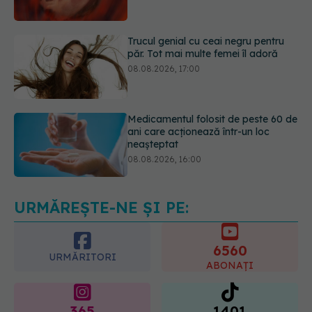
păr. Tot mai multe femei îl adoră
08.08.2026, 17:00
Medicamentul folosit de peste 60 de
ani care acționează într-un loc
neașteptat
08.08.2026, 16:00
Transpirații nocturne: semnul ignorat
care poate ascunde probleme
serioase de sănătate
08.08.2026, 20:00
URMĂREȘTE-NE ȘI PE:
6560
URMĂRITORI
ABONAȚI
365
1401