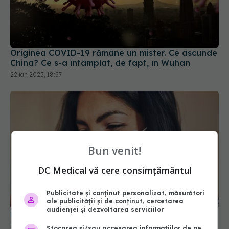
Originea COVID-19 rămâne un mister. Ce ascunde
China? Ce s-a întâmplat, de fapt, în Wuhan
22 ian 2025, 18:57
Bun venit!
DC Medical vă cere consimțământul
Publicitate și conținut personalizat, măsurători
ale publicității și de conținut, cercetarea
audienței și dezvoltarea serviciilor
De ce persistă pierderea gustului după COVID
chiar și după mult timp?
Stocarea și/sau accesarea informațiilor de pe