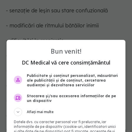
- senzație de leșin sau stare confuzională
- modificări ale ritmului bătăilor inimii
- dificultăți la respirație
Bun venit!
- respirație șuierătoare (wheezing)
DC Medical vă cere consimțământul
- umflare a buzelor, feței sau gâtului
Publicitate și conținut personalizat, măsurători
ale publicității și de conținut, cercetarea
- urticarie sau erupție pe piele
audienței și dezvoltarea serviciilor
Stocarea și/sau accesarea informațiilor de pe
- greață sau vărsături
un dispozitiv
Aflați mai multe
- durere de stomac.
Datele dvs. cu caracter personal vor fi prelucrate, iar
informațiile de pe dispozitiv (cookie-uri, identificatori unici
Următoarele reacții adverse pot apărea la
și alte date de pe dispozitiv) pot fi stocate, accesate de și