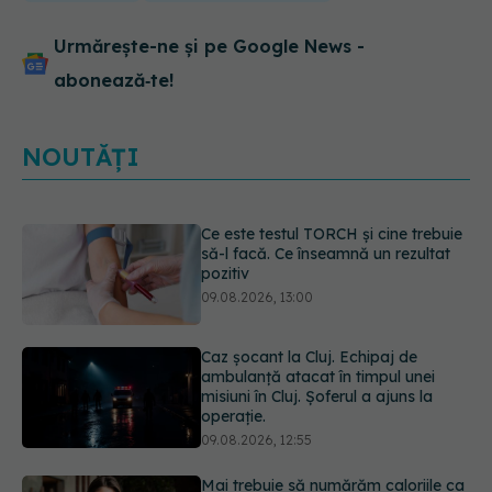
Urmărește-ne și pe Google News -
abonează‑te!
Ce este testul TORCH și cine trebuie
să-l facă. Ce înseamnă un rezultat
NOUTĂȚI
pozitiv
09.08.2026, 13:00
Caz șocant la Cluj. Echipaj de
ambulanță atacat în timpul unei
misiuni în Cluj. Șoferul a ajuns la
operație.
09.08.2026, 12:55
Mai trebuie să numărăm caloriile ca
să slăbim? Ce se schimbă în era
medicamentelor GLP-1
09.08.2026, 12:00