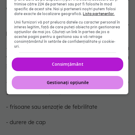
trimise către 224 de parteneri sau pot fi folosite în mod
administrarea COVID-19 Vaccine AstraZeneca:
specific de acest site. Noi și partenerii noștri putem folosi
date exacte de localizare geografică.
Lista partenerilor.
Unii furnizori vă pot prelucra datele cu caracter personal în
Foarte frecvente (pot afecta mai mult de 1
interes legitim, față de care puteți obiecta prin gestionarea
persoană din 10)
opțiunilor de mai jos. Căutați un link în partea de jos a
acestei pagini pentru a gestiona sau a vă retrage
consimțământul în setările de confidențialitate și cookie-
uri.
- sensibilitate, durere, căldură, mâncărimi sau
vânătaie la nivelul locului de administrare a
Consimțământ
injecției
- senzație de oboseală (fatigabilitate) sau stare
Gestionați opțiunile
generală de indispoziție
- frisoane sau senzație de febrilitate
- durere de cap