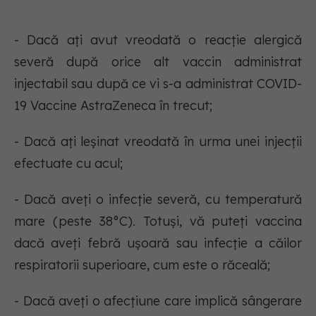
- Dacă ați avut vreodată o reacție alergică
severă după orice alt vaccin administrat
injectabil sau după ce vi s-a administrat COVID-
19 Vaccine AstraZeneca în trecut;
- Dacă ați leșinat vreodată în urma unei injecții
efectuate cu acul;
- Dacă aveți o infecție severă, cu temperatură
mare (peste 38°C). Totuși, vă puteți vaccina
dacă aveți febră ușoară sau infecție a căilor
respiratorii superioare, cum este o răceală;
- Dacă aveți o afecțiune care implică sângerare