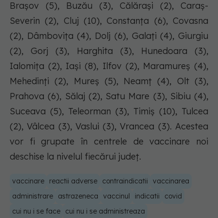
Brașov (5), Buzău (3), Călărași (2), Caraș-
Severin (2), Cluj (10), Constanța (6), Covasna
(2), Dâmbovița (4), Dolj (6), Galați (4), Giurgiu
(2), Gorj (3), Harghita (3), Hunedoara (3),
Ialomița (2), Iași (8), Ilfov (2), Maramureș (4),
Mehedinți (2), Mureș (5), Neamț (4), Olt (3),
Prahova (6), Sălaj (2), Satu Mare (3), Sibiu (4),
Suceava (5), Teleorman (3), Timiș (10), Tulcea
(2), Vâlcea (3), Vaslui (3), Vrancea (3). Acestea
vor fi grupate în centrele de vaccinare noi
deschise la nivelul fiecărui județ.
vaccinare
reactii adverse
contraindicatii
vaccinarea
administrare
astrazeneca
vaccinul
indicatii
covid
cui nu i se face
cui nu i se administreaza