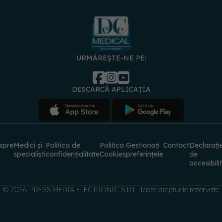
URMĂREȘTE-NE PE:
DESCARCĂ APLICAȚIA
spre
Medici și
Politica de
Politica
Gestionați
Contact
Declarați
specialiști
confidențialitate
Cookies
preferințele
de
accesibili
© 2026 PRESS MEDIA ELECTRONIC S.R.L. Toate drepturile rezervate