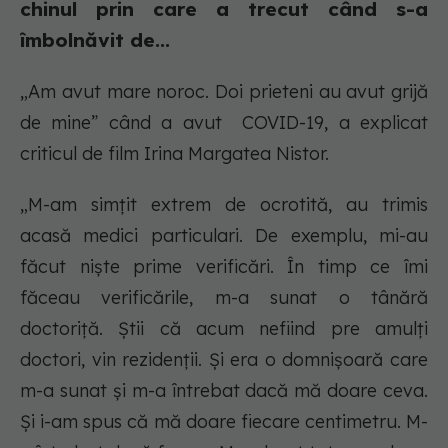
chinul prin care a trecut când s-a
îmbolnăvit de...
„Am avut mare noroc. Doi prieteni au avut grijă
de mine” când a avut COVID-19, a explicat
criticul de film Irina Margatea Nistor.
„M-am simțit extrem de ocrotită, au trimis
acasă medici particulari. De exemplu, mi-au
făcut niște prime verificări. În timp ce îmi
făceau verificările, m-a sunat o tânără
doctoriță. Știi că acum nefiind pre amulți
doctori, vin rezidenții. Și era o domnișoară care
m-a sunat și m-a întrebat dacă mă doare ceva.
Și i-am spus că mă doare fiecare centimetru. M-