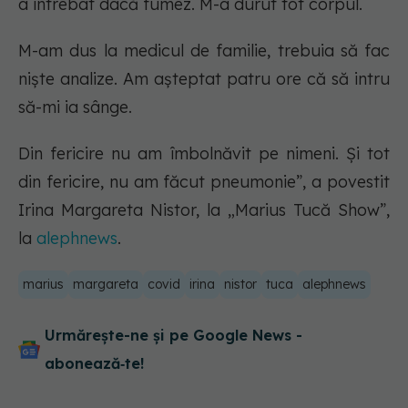
a întrebat dacă fumez. M-a durut tot corpul.
M-am dus la medicul de familie, trebuia să fac
niște analize. Am așteptat patru ore că să intru
să-mi ia sânge.
Din fericire nu am îmbolnăvit pe nimeni. Și tot
din fericire, nu am făcut pneumonie”, a povestit
Irina Margareta Nistor, la „Marius Tucă Show”,
la
alephnews
.
marius
margareta
covid
irina
nistor
tuca
alephnews
Urmărește-ne și pe Google News -
abonează‑te!