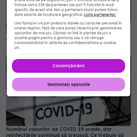
trimise către 224 de parteneri sau pot fi folosite în mod
specific de acest site. Noi și partenerii noștri putem folosi
date exacte de localizare geografică.
Lista partenerilor.
Unii furnizori vă pot prelucra datele cu caracter personal în
Paxlovid: când apare în România, cine
EXCLUSIV
interes legitim, față de care puteți obiecta prin gestionarea
îl poate lua. Cum acționează nirmatrelvir și
opțiunilor de mai jos. Căutați un link în partea de jos a
acestei pagini pentru a gestiona sau a vă retrage
ritonavir, substanțele din Paxlovid. Rafila: S-a
consimțământul în setările de confidențialitate și cookie-
semnat contractul. Va fi disponibil la
09 oct 2023, 13:08
uri.
recomandarea medicului
Consimțământ
Gestionați opțiunile
Numărul cazurilor de COVID 19 scade, dar
reinfectările continuă să crească. Ce trebuie să