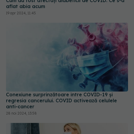
Cum au fost afectați diabeticii de COVID. Ce s-a
aflat abia acum
19 apr 2024, 11:45
Conexiune surprinzătoare între COVID-19 și
regresia cancerului. COVID activează celulele
anti-cancer
28 noi 2024, 13:58