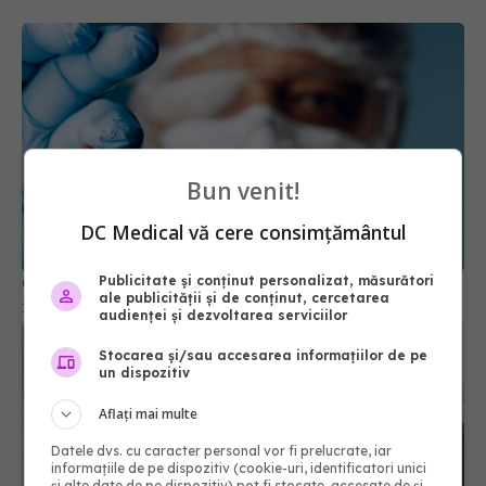
Bun venit!
DC Medical vă cere consimțământul
Ce trebuie să știi dacă ai avut COVID
Publicitate și conținut personalizat, măsurători
ale publicității și de conținut, cercetarea
13 dec 2025, 15:27
audienței și dezvoltarea serviciilor
Stocarea și/sau accesarea informațiilor de pe
un dispozitiv
Aflați mai multe
Datele dvs. cu caracter personal vor fi prelucrate, iar
informațiile de pe dispozitiv (cookie-uri, identificatori unici
și alte date de pe dispozitiv) pot fi stocate, accesate de și