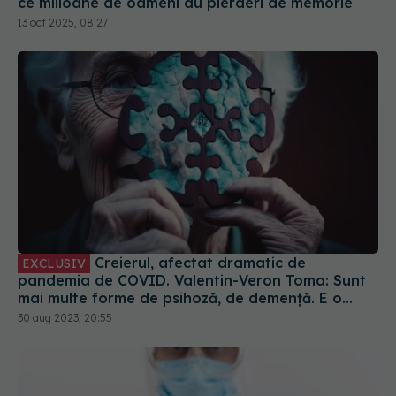
ce milioane de oameni au pierderi de memorie
13 oct 2025, 08:27
Creierul, afectat dramatic de
EXCLUSIV
pandemia de COVID. Valentin-Veron Toma: Sunt
mai multe forme de psihoză, de demență. E o
accelerare a unor fenomene care păreau să fie
30 aug 2023, 20:55
într-un ritm mai lent