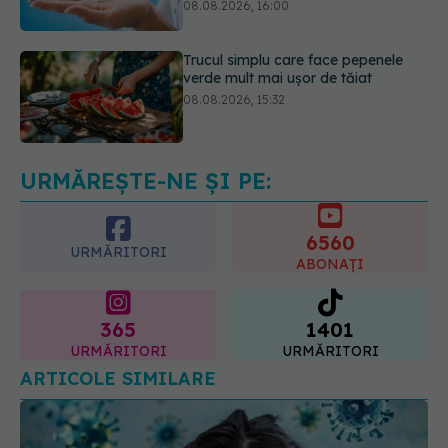
08.08.2026, 15:32
Ce poți mânca și ce trebuie să eviți
dacă ai gastrită: exemplu de meniu
care reduce inflamația stomacului
08.08.2026, 19:00
URMĂREȘTE-NE ȘI PE:
6560
URMĂRITORI
ABONAȚI
365
1401
URMĂRITORI
URMĂRITORI
ARTICOLE SIMILARE