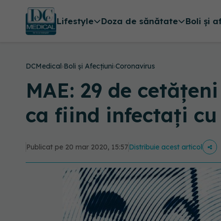
Lifestyle
Doza de sănătate
Boli și a
DCMedical
›
Boli și Afecțiuni
›
Coronavirus
MAE: 29 de cetățeni
ca fiind infectați 
Publicat pe 20 mar 2020, 15:57
Distribuie acest articol