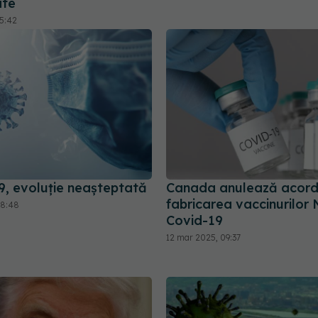
ate
15:42
, evoluție neașteptată
Canada anulează acord
fabricarea vaccinurilo
08:48
Covid-19
12 mar 2025, 09:37