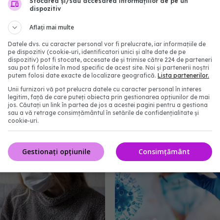
Stocarea și/sau accesarea informațiilor de pe un
dispozitiv
Aflați mai multe
Datele dvs. cu caracter personal vor fi prelucrate, iar informațiile de
ele din lemn reduc
Medicii avertizează: FLi
pe dispozitiv (cookie-uri, identificatori unici și alte date de pe
dispozitiv) pot fi stocate, accesate de și trimise către 224 de parteneri
erea COVID. Au
FLuQE și LB.1, variante
sau pot fi folosite în mod specific de acest site. Noi și partenerii noștri
ți antivirale naturale
19, se răspândesc. "Au m
putem folosi date exacte de localizare geografică.
Lista partenerilor.
în proteina spike. Ignoră
14:49
Unii furnizori vă pot prelucra datele cu caracter personal în interes
imunitatea de la vaccin
legitim, față de care puteți obiecta prin gestionarea opțiunilor de mai
jos. Căutați un link în partea de jos a acestei pagini pentru a gestiona
infectarea anterioară
sau a vă retrage consimțământul în setările de confidențialitate și
cookie-uri.
10 iul 2024, 20:12
Gestionați opțiunile
Consimțământ