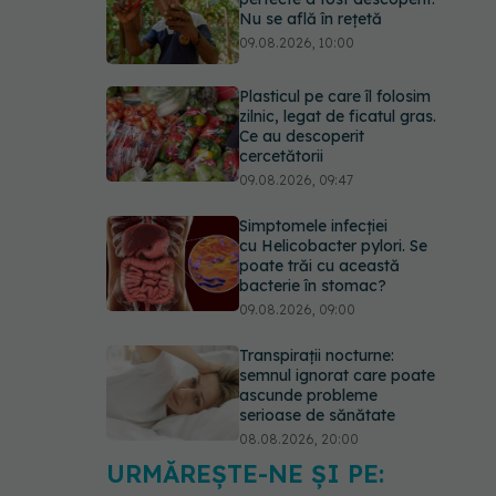
Nu se află în rețetă
09.08.2026, 10:00
Plasticul pe care îl folosim
zilnic, legat de ficatul gras.
Ce au descoperit
cercetătorii
09.08.2026, 09:47
Simptomele infecției
cu Helicobacter pylori. Se
poate trăi cu această
bacterie în stomac?
09.08.2026, 09:00
Transpirații nocturne:
semnul ignorat care poate
ascunde probleme
serioase de sănătate
08.08.2026, 20:00
URMĂREȘTE-NE ȘI PE:
Cum folosești uleiul