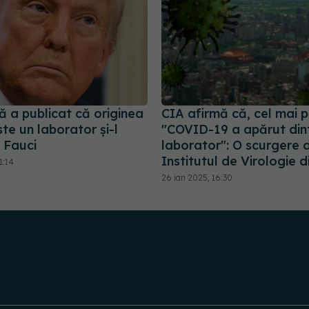
ă a publicat că originea
CIA afirmă că, cel mai p
e un laborator și-l
"COVID-19 a apărut din
 Fauci
laborator": O scurgere 
Institutul de Virologie 
1:14
26 ian 2025, 16:30