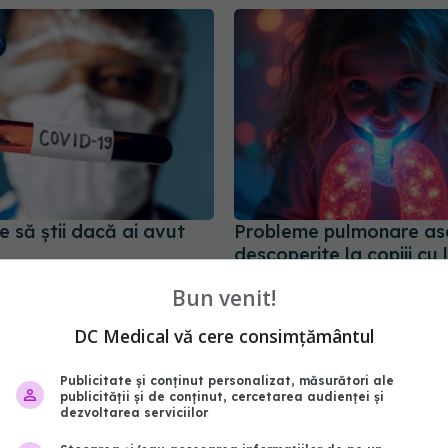
e să știi dacă ai avut
Probleme pulmonare as
descoperite la copiii cu 
COVID
5:27
Bun venit!
26 feb 2025, 15:17
DC Medical vă cere consimțământul
Publicitate și conținut personalizat, măsurători ale
publicității și de conținut, cercetarea audienței și
dezvoltarea serviciilor