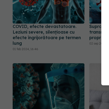
COVID, efecte devastatoare.
Suprafeț
Leziuni severe, silențioase cu
transmit
efecte îngrijorătoare pe termen
proprietă
lung
02 sep 2024, 
01 feb 2024, 16:46