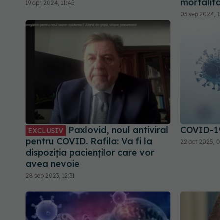
mortalit
19 apr 2024, 11:45
03 sep 2024, 
Paxlovid, noul antiviral
COVID-19
EXCLUSIV
pentru COVID. Rafila: Va fi la
22 oct 2025, 
dispoziția pacienților care vor
avea nevoie
28 sep 2023, 12:31