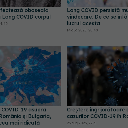
fectează oboseala
Long COVID persistă mu
și Long COVID corpul
vindecare. De ce se înt
lucrul acesta
14:40
14 aug 2025, 20:40
 COVID-19 asupra
Creștere îngrijorătoare 
România și Bulgaria,
cazurilor COVID-19 în 
 cea mai ridicată
25 aug 2025, 22:31