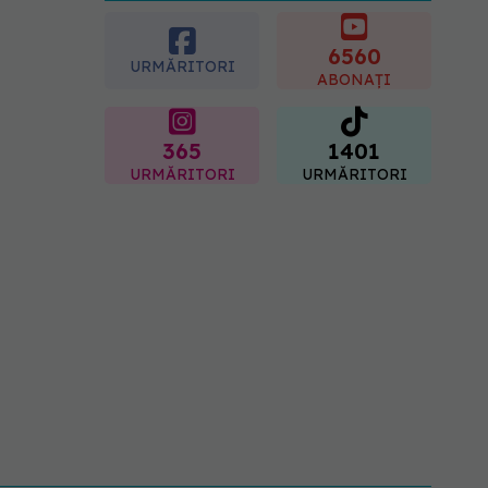
esențial de rozmarin
pentru a opri căderea
părului
6560
URMĂRITORI
09.08.2026, 11:00
ABONAȚI
365
1401
URMĂRITORI
URMĂRITORI