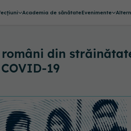
fecțiuni
Academia de sănătate
Evenimente
Alter
 români din străinătat
cu COVID-19