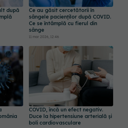
lt după
Ce au găsit cercetătorii în
âmplă
sângele pacienților după COVID.
Ce se întâmplă cu fierul din
sânge
11 mar 2026, 12:46
a
COVID, încă un efect negativ.
România
Duce la hipertensiune arterială și
boli cardiovasculare