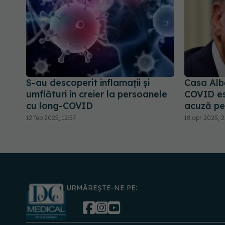
S-au descoperit inflamaţii și
Casa Alb
umflături în creier la persoanele
COVID est
cu long-COVID
acuză pe
12 feb 2025, 12:57
18 apr 2025, 2
URMĂREȘTE-NE PE: