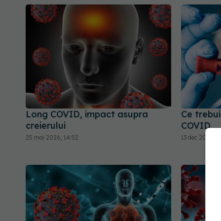
Long COVID, impact asupra
Ce trebui
creierului
COVID
25 mai 2026, 14:52
13 dec 2025, 1