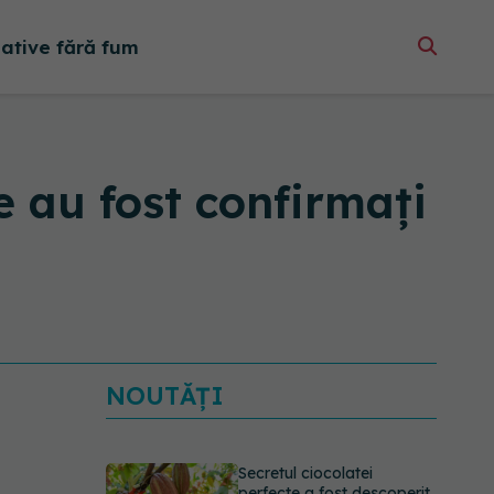
native fără fum
e au fost confirmați
NOUTĂȚI
Secretul ciocolatei
perfecte a fost descoperit.