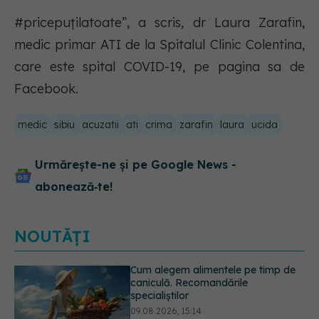
#pricepuțilatoate”, a scris, dr Laura Zarafin,
medic primar ATI de la Spitalul Clinic Colentina,
care este spital COVID-19, pe pagina sa de
Facebook.
medic
sibiu
acuzatii
ati
crima
zarafin
laura
ucida
Urmărește-ne și pe Google News -
abonează‑te!
NOUTĂȚI
Adevărul despre diabetul de tip 2:
ce greșeli fac majoritatea oamenilor.
5 mituri demontate de medici