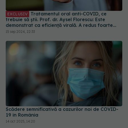
Tratamentul oral anti-COVID, ce
EXCLUSIV
trebuie să știi. Prof. dr. Aysel Florescu: Este
demonstrat ca eficiență virală. A redus foarte
mult riscul de spitalizare
15 sep 2024, 22:33
Scădere semnificativă a cazurilor noi de COVID-
19 în România
14 oct 2025, 14:20