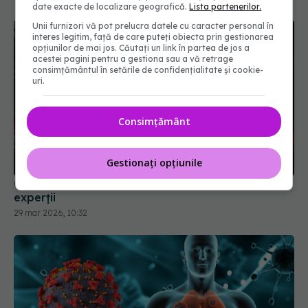
date exacte de localizare geografică.
Lista partenerilor.
Unii furnizori vă pot prelucra datele cu caracter personal în
interes legitim, față de care puteți obiecta prin gestionarea
opțiunilor de mai jos. Căutați un link în partea de jos a
acestei pagini pentru a gestiona sau a vă retrage
consimțământul în setările de confidențialitate și cookie-
uri.
Consimțământ
Ce este varianta COVID "Cicada" și de ce se tem
Gestionați opțiunile
experții
29 mar 2026, 10:32