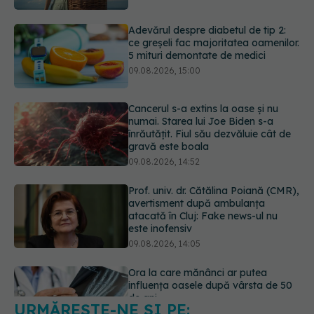
09.08.2026, 15:00
Cancerul s-a extins la oase și nu
numai. Starea lui Joe Biden s-a
înrăutățit. Fiul său dezvăluie cât de
gravă este boala
09.08.2026, 14:52
Prof. univ. dr. Cătălina Poiană (CMR),
avertisment după ambulanța
atacată în Cluj: Fake news-ul nu
este inofensiv
09.08.2026, 14:05
Ora la care mănânci ar putea
influența oasele după vârsta de 50
de ani
09.08.2026, 14:00
URMĂREȘTE-NE ȘI PE:
Cum alegem alimentele pe timp de
caniculă. Recomandările