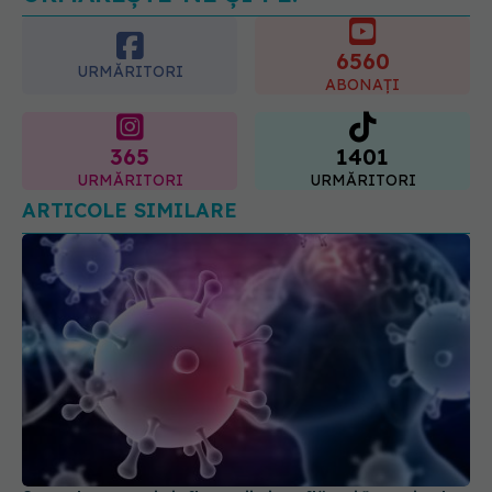
specialiștilor
6560
09.08.2026, 15:14
URMĂRITORI
ABONAȚI
365
1401
URMĂRITORI
URMĂRITORI
ARTICOLE SIMILARE
S-au descoperit inflamaţii și umflături în creier la
persoanele cu long-COVID