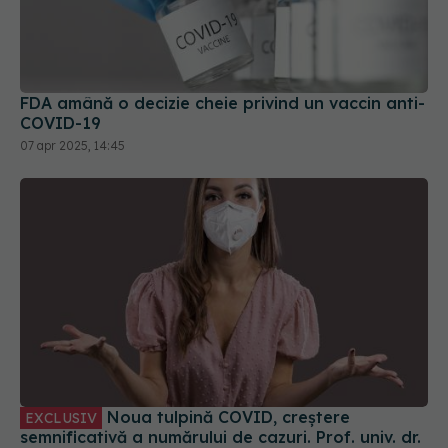
FDA amână o decizie cheie privind un vaccin anti-
COVID-19
07 apr 2025, 14:45
Noua tulpină COVID, creștere
EXCLUSIV
semnificativă a numărului de cazuri. Prof. univ. dr.
Carmen Dorobăț: Se aseamănă cu virozele
respiratorii. Nu necesită tratament simptomatic
03 aug 2024, 08:57