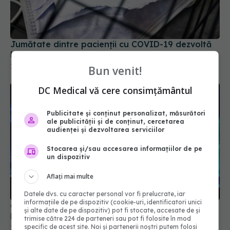
Jumătate dintre pacienții cu COVID-19 dezvoltă
long-COVID
15 dec 2025, 19:11
Bun venit!
DC Medical vă cere consimțământul
Publicitate și conținut personalizat, măsurători
ale publicității și de conținut, cercetarea
audienței și dezvoltarea serviciilor
Stocarea și/sau accesarea informațiilor de pe
un dispozitiv
Aflați mai multe
Ce trebuie să știe cei care au avut COVID.
Datele dvs. cu caracter personal vor fi prelucrate, iar
Pericolul ascuns care îi atacă
informațiile de pe dispozitiv (cookie-uri, identificatori unici
19 aug 2025, 08:37
și alte date de pe dispozitiv) pot fi stocate, accesate de și
trimise către 224 de parteneri sau pot fi folosite în mod
specific de acest site. Noi și partenerii noștri putem folosi