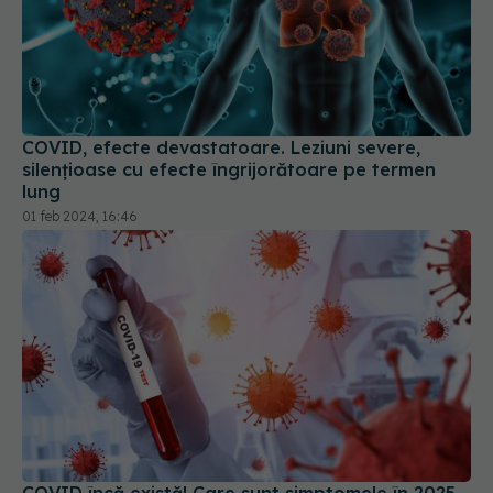
COVID, efecte devastatoare. Leziuni severe,
silențioase cu efecte îngrijorătoare pe termen
lung
01 feb 2024, 16:46
COVID încă există! Care sunt simptomele în 2025
și cât timp durează. De ce ar fi bine să te testezi?