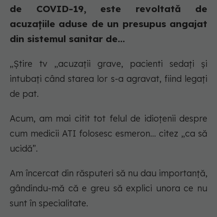
de COVID-19, este revoltată de
acuzațiile aduse de un presupus angajat
din sistemul sanitar de...
„Știre tv „acuzații grave, pacienti sedați și
intubați când starea lor s-a agravat, fiind legați
de pat.
Acum, am mai citit tot felul de idioțenii despre
cum medicii ATI folosesc esmeron... citez „ca să
ucidă”.
Am încercat din răsputeri să nu dau importanță,
gândindu-mă că e greu să explici unora ce nu
sunt în specialitate.