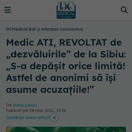
DCMedical
›
Boli și Afecțiuni
›
Coronavirus
Medic ATI, REVOLTAT de
„dezvăluirile” de la Sibiu:
„S-a depășit orice limită!
Astfel de anonimi să își
asume acuzațiile!”
De
Dana Lascu
Publicat pe 08 mar 2021, 19:36
Distribuie acest articol