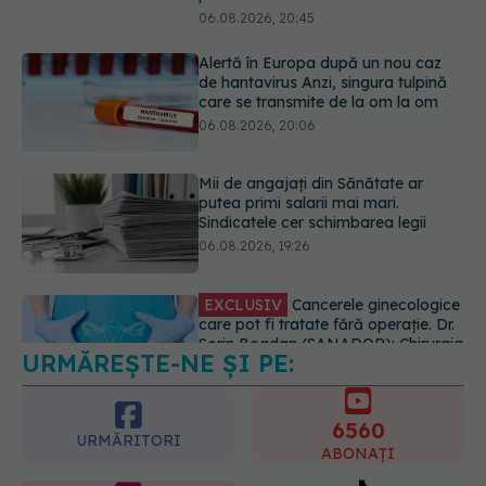
Mii de angajați din Sănătate ar
putea primi salarii mai mari.
Sindicatele cer schimbarea legii
06.08.2026, 19:26
EXCLUSIV
Cancerele ginecologice
care pot fi tratate fără operație. Dr.
Sorin Bogdan (SANADOR): Chirurgia
este indicată doar punctual, pentru
anumite categorii de paciente
06.08.2026, 19:05
URMĂREȘTE-NE ȘI PE:
EXCLUSIV
Brahiterapie vs
radioterapie externă în cancerul
ginecologic. Dr. Sorin Bogdan
6560
(SANADOR) explică diferența și
URMĂRITORI
cum acționează tratamentul
ABONAȚI
06.08.2026, 22:49
365
1401