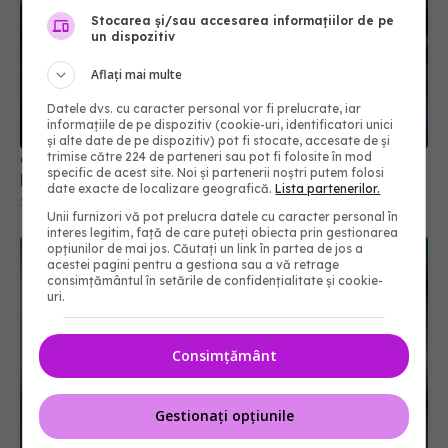
Stocarea și/sau accesarea informațiilor de pe
un dispozitiv
Aflați mai multe
Datele dvs. cu caracter personal vor fi prelucrate, iar
Creștere îngrijorătoare a cazurilor COVID-19 în
informațiile de pe dispozitiv (cookie-uri, identificatori unici
România
și alte date de pe dispozitiv) pot fi stocate, accesate de și
trimise către 224 de parteneri sau pot fi folosite în mod
25 aug 2025, 22:31
specific de acest site. Noi și partenerii noștri putem folosi
date exacte de localizare geografică.
Lista partenerilor.
Unii furnizori vă pot prelucra datele cu caracter personal în
interes legitim, față de care puteți obiecta prin gestionarea
opțiunilor de mai jos. Căutați un link în partea de jos a
acestei pagini pentru a gestiona sau a vă retrage
consimțământul în setările de confidențialitate și cookie-
uri.
Consimțământ
Gestionați opțiunile
Scădere semnificativă a cazurilor noi de COVID-