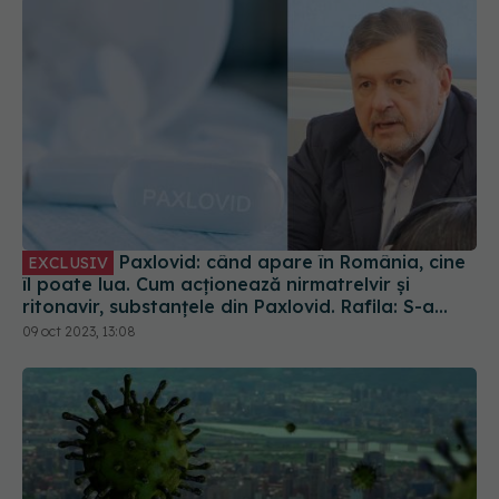
Paxlovid: când apare în România, cine
EXCLUSIV
îl poate lua. Cum acționează nirmatrelvir și
ritonavir, substanțele din Paxlovid. Rafila: S-a
semnat contractul. Va fi disponibil la
09 oct 2023, 13:08
recomandarea medicului