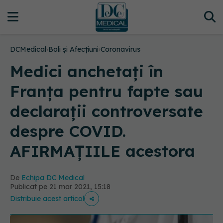
DCMedical
›
Boli și Afecțiuni
›
Coronavirus
Medici anchetați în
Franța pentru fapte sau
declarații controversate
despre COVID.
AFIRMAȚIILE acestora
De
Echipa DC Medical
Publicat pe 21 mar 2021, 15:18
Distribuie acest articol