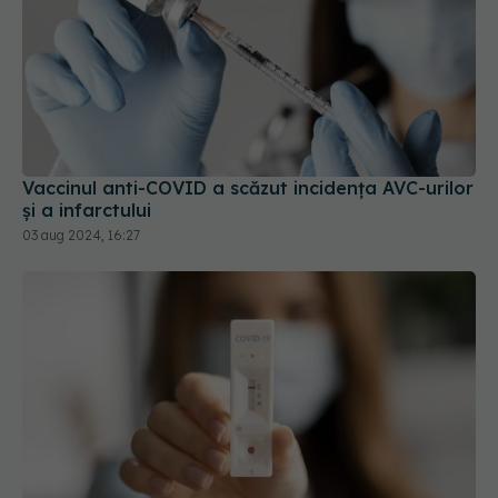
Vaccinul anti-COVID a scăzut incidența AVC-urilor
și a infarctului
03 aug 2024, 16:27
Ce să faci după un test pozitiv COVID-
EXCLUSIV