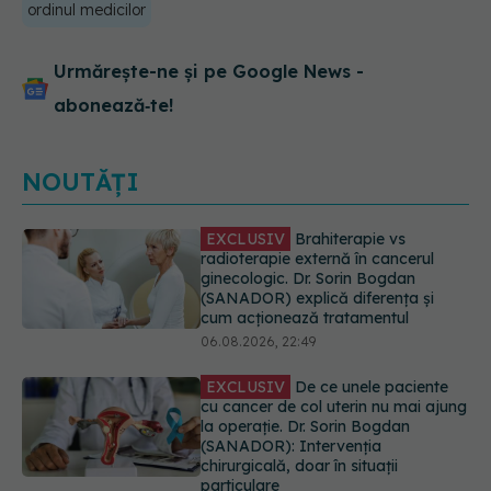
ordinul medicilor
Urmărește-ne și pe Google News -
abonează‑te!
NOUTĂȚI
EXCLUSIV
De ce unele paciente
cu cancer de col uterin nu mai ajung
la operație. Dr. Sorin Bogdan
(SANADOR): Intervenția
chirurgicală, doar în situații
particulare
06.08.2026, 20:45
Alertă în Europa după un nou caz
de hantavirus Anzi, singura tulpină
care se transmite de la om la om
06.08.2026, 20:06