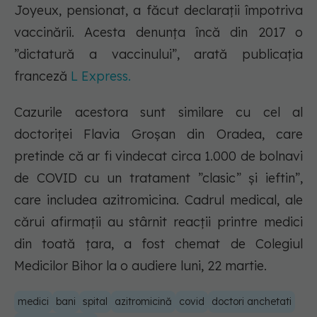
Joyeux, pensionat, a făcut declarații împotriva
vaccinării. Acesta denunța încă din 2017 o
”dictatură a vaccinului”, arată publicația
franceză
L Express.
Cazurile acestora sunt similare cu cel al
doctoriței Flavia Groșan din Oradea, care
pretinde că ar fi vindecat circa 1.000 de bolnavi
de COVID cu un tratament ”clasic” și ieftin”,
care includea azitromicina. Cadrul medical, ale
cărui afirmații au stârnit reacții printre medici
din toată țara, a fost chemat de Colegiul
Medicilor Bihor la o audiere luni, 22 martie.
medici
bani
spital
azitromicină
covid
doctori anchetati