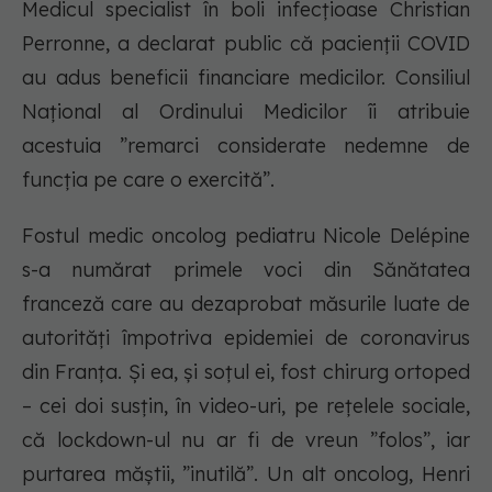
Medicul specialist în boli infecțioase Christian
Perronne, a declarat public că pacienții COVID
au adus beneficii financiare medicilor. Consiliul
Național al Ordinului Medicilor îi atribuie
acestuia ”remarci considerate nedemne de
funcția pe care o exercită”.
Fostul medic oncolog pediatru Nicole Delépine
s-a numărat primele voci din Sănătatea
franceză care au dezaprobat măsurile luate de
autorități împotriva epidemiei de coronavirus
din Franța. Și ea, și soțul ei, fost chirurg ortoped
– cei doi susțin, în video-uri, pe rețelele sociale,
că lockdown-ul nu ar fi de vreun ”folos”, iar
purtarea măștii, ”inutilă”. Un alt oncolog, Henri