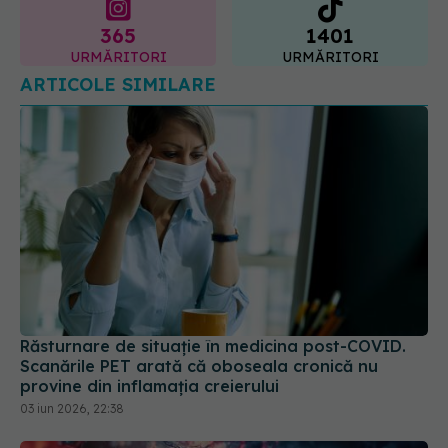
URMĂRITORI
URMĂRITORI
ARTICOLE SIMILARE
Răsturnare de situație în medicina post-COVID.
Scanările PET arată că oboseala cronică nu
provine din inflamația creierului
03 iun 2026, 22:38