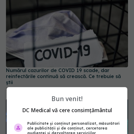
Numărul cazurilor de COVID 19 scade, dar
reinfectările continuă să crească. Ce trebuie să
știi
23 sep 2025, 16:30
Bun venit!
DC Medical vă cere consimțământul
Publicitate și conținut personalizat, măsurători
ale publicității și de conținut, cercetarea
audienței și dezvoltarea serviciilor