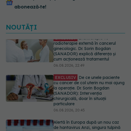
abonează‑te!
NOUTĂȚI
EXCLUSIV
De ce unele paciente
cu cancer de col uterin nu mai ajung
la operație. Dr. Sorin Bogdan
(SANADOR): Intervenția
chirurgicală, doar în situații
particulare
06.08.2026, 20:45
Alertă în Europa după un nou caz
de hantavirus Anzi, singura tulpină
care se transmite de la om la om
06.08.2026, 20:06
Mii de angajați din Sănătate ar
putea primi salarii mai mari.