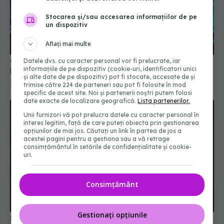
Stocarea și/sau accesarea informațiilor de pe
un dispozitiv
Ce trebuie să știe cei care au avut COVID.
Aflați mai multe
Pericolul ascuns care îi atacă
Datele dvs. cu caracter personal vor fi prelucrate, iar
19 aug 2025, 08:37
informațiile de pe dispozitiv (cookie-uri, identificatori unici
și alte date de pe dispozitiv) pot fi stocate, accesate de și
trimise către 224 de parteneri sau pot fi folosite în mod
specific de acest site. Noi și partenerii noștri putem folosi
date exacte de localizare geografică.
Lista partenerilor.
Unii furnizori vă pot prelucra datele cu caracter personal în
interes legitim, față de care puteți obiecta prin gestionarea
opțiunilor de mai jos. Căutați un link în partea de jos a
acestei pagini pentru a gestiona sau a vă retrage
consimțământul în setările de confidențialitate și cookie-
uri.
Consimțământ
SUA restrânge condiţiile de acces la vaccinurile
anti-COVID-19. Cine mai are voie să se vaccineze
Gestionați opțiunile
21 mai 2025, 09:40