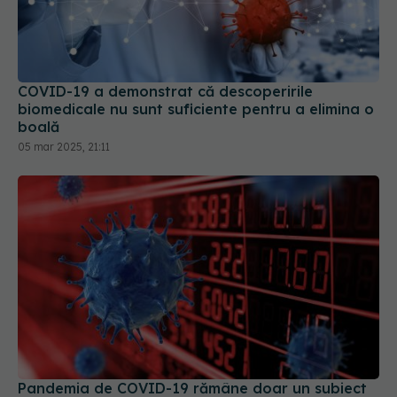
COVID-19 a demonstrat că descoperirile
biomedicale nu sunt suficiente pentru a elimina o
boală
05 mar 2025, 21:11
Pandemia de COVID-19 rămâne doar un subiect
tabu în China, la 5 ani de la anunțul primului
deces legat de virus