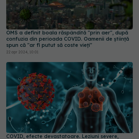
OMS a definit boala răspândită "prin aer", după
confuzia din perioada COVID. Oamenii de știință
spun că "ar fi putut să coste vieți"
22 apr 2024, 10:01
COVID, efecte devastatoare. Leziuni severe,
silențioase cu efecte îngrijorătoare pe termen
lung