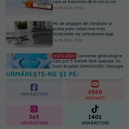
Sindicatele cer schimbarea legii
06.08.2026, 19:26
EXCLUSIV
Cancerele ginecologice
care pot fi tratate fără operație. Dr.
Sorin Bogdan (SANADOR): Chirurgia
este indicată doar punctual, pentru
anumite categorii de paciente
06.08.2026, 19:05
URMĂREȘTE-NE ȘI PE:
EXCLUSIV
Brahiterapie vs
radioterapie externă în cancerul
ginecologic. Dr. Sorin Bogdan
6560
(SANADOR) explică diferența și
URMĂRITORI
cum acționează tratamentul
ABONAȚI
06.08.2026, 22:49
365
1401
URMĂRITORI
URMĂRITORI
ARTICOLE SIMILARE