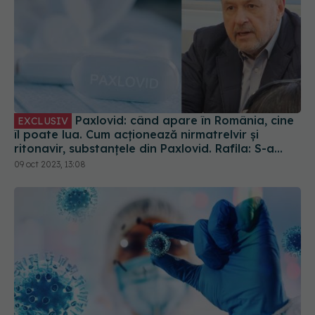
Paxlovid: când apare în România, cine
EXCLUSIV
îl poate lua. Cum acționează nirmatrelvir și
ritonavir, substanțele din Paxlovid. Rafila: S-a
semnat contractul. Va fi disponibil la
09 oct 2023, 13:08
recomandarea medicului