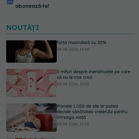
abonează‑te!
NOUTĂȚI
5 mituri despre menstruație pe care
să nu le mai crezi
08.08.2026, 13:00
Primele 1.000 de zile ar putea
decide sănătatea creierului pentru
întreaga viață
08.08.2026, 12:00
Analiza de sânge AST (SGOT): ce
înseamnă rezultatele și când sunt un
semnal de alarmă
08.08.2026, 11:00