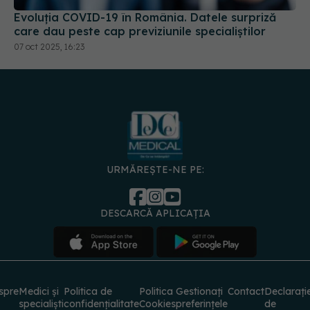
Evoluția COVID-19 în România. Datele surpriză
care dau peste cap previziunile specialiștilor
07 oct 2025, 16:23
URMĂREȘTE-NE PE:
DESCARCĂ APLICAȚIA
spre
Medici și
Politica de
Politica
Gestionați
Contact
Declarați
specialiști
confidențialitate
Cookies
preferințele
de