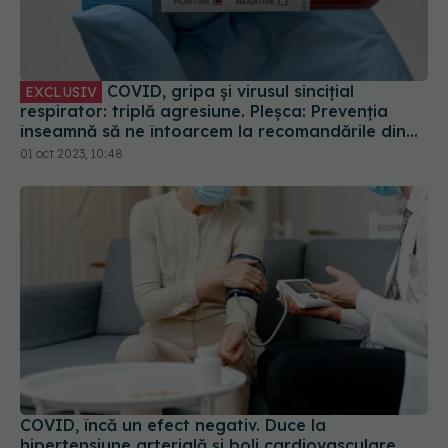
COVID, gripa și virusul sincițial
EXCLUSIV
respirator: triplă agresiune. Pleșca: Prevenția
înseamnă să ne întoarcem la recomandările din
timpul pandemiei!
01 oct 2023, 10:48
COVID, încă un efect negativ. Duce la
hipertensiune arterială și boli cardiovasculare