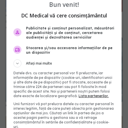
Bun venit!
DC Medical vă cere consimțământul
COVID încă există! Care sunt simptomele în 2025
și cât timp durează. De ce ar fi bine să te testezi?
07 mai 2025, 11:08
Publicitate și conținut personalizat, măsurători
ale publicității și de conținut, cercetarea
audienței și dezvoltarea serviciilor
Stocarea și/sau accesarea informațiilor de pe
un dispozitiv
Aflați mai multe
Datele dvs. cu caracter personal vor fi prelucrate, iar
informațiile de pe dispozitiv (cookie-uri, identificatori unici
și alte date de pe dispozitiv) pot fi stocate, accesate de și
trimise către 224 de parteneri sau pot fi folosite în mod
specific de acest site. Noi și partenerii noștri putem folosi
date exacte de localizare geografică.
Lista partenerilor.
Unii furnizori vă pot prelucra datele cu caracter personal în
COVID-19, evoluție neașteptată
interes legitim, față de care puteți obiecta prin gestionarea
22 oct 2025, 08:48
opțiunilor de mai jos. Căutați un link în partea de jos a
acestei pagini pentru a gestiona sau a vă retrage
consimțământul în setările de confidențialitate și cookie-
uri.