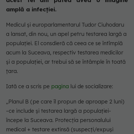
acest fel am putea avea o imagine
amplă a infecției.
Medicul și europarlamentarul Tudor Ciuhodaru
a lansat, din nou, un apel petru testarea largă a
populației. El consdieră că ceea ce se întîmplă
acum la Suceava, respectiv testarea medicilor
și a populației, ar trebui să se întâmple în toată
țara.
Iată ce a scris pe
pagina
lui de socializare:
„Planul B (pe care îl propun de aproape 2 luni)
–ce include și testarea largă a populației-
începe la Suceava. Protecția personalului
medical + testare extinsă (suspecți/expuși