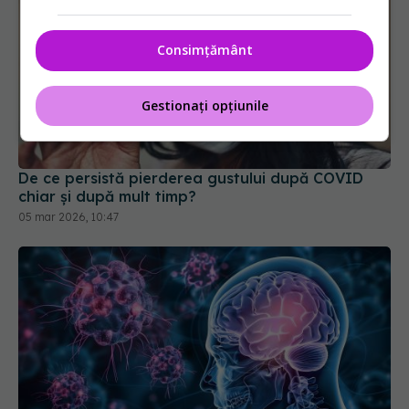
Consimțământ
Gestionați opțiunile
De ce persistă pierderea gustului după COVID
chiar și după mult timp?
05 mar 2026, 10:47