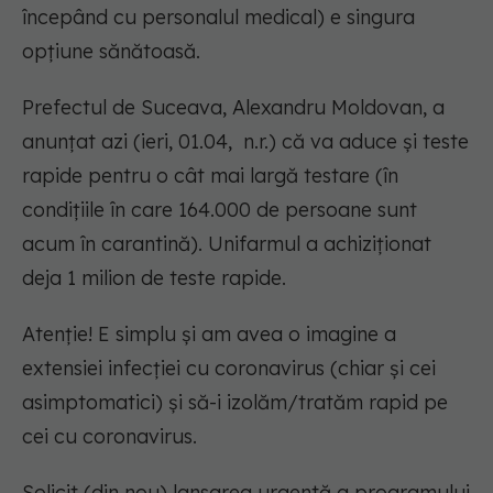
începând cu personalul medical) e singura
opțiune sănătoasă.
Prefectul de Suceava, Alexandru Moldovan, a
anunțat azi (ieri, 01.04, n.r.) că va aduce și teste
rapide pentru o cât mai largă testare (în
condițiile în care 164.000 de persoane sunt
acum în carantină). Unifarmul a achiziționat
deja 1 milion de teste rapide.
Atenție! E simplu și am avea o imagine a
extensiei infecției cu coronavirus (chiar și cei
asimptomatici) și să-i izolăm/tratăm rapid pe
cei cu coronavirus.
Solicit (din nou) lansarea urgentă a programului