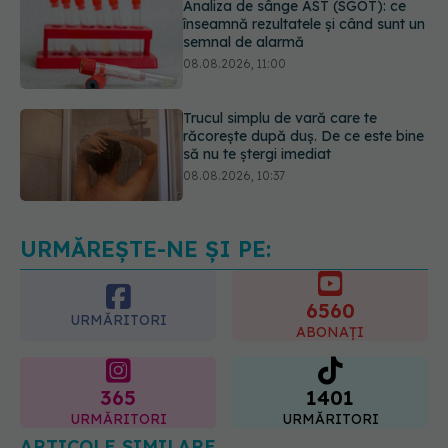
Trucul simplu de vară care te
răcorește după duș. De ce este bine
să nu te ștergi imediat
08.08.2026, 10:37
Bacteria din intestin care a crescut
forța musculară cu 30%
08.08.2026, 14:00
URMĂREȘTE-NE ȘI PE:
6560
URMĂRITORI
ABONAȚI
365
1401
URMĂRITORI
URMĂRITORI
ARTICOLE SIMILARE