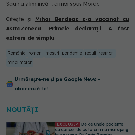
Sau nu știm încă.", a mai spus Morar.
Citește și
Mihai Bendeac s-a vaccinat cu
AstraZeneca. Primele declarații: A fost
extrem de simplu
România
romani
masuri
pandemie
reguli
restrictii
mihai morar
Urmărește-ne și pe Google News -
abonează‑te!
NOUTĂȚI
Alertă în Europa după un nou caz