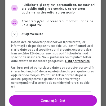
Publicitate și conținut personalizat, măsurători
ale publicității și de conținut, cercetarea
audienței și dezvoltarea serviciilor
Stocarea și/sau accesarea informațiilor de pe
Ce este varianta COVID "Cicada" și de ce se tem
un dispozitiv
experții
29 mar 2026, 10:32
Aflați mai multe
Datele dvs. cu caracter personal vor fi prelucrate, iar
informațiile de pe dispozitiv (cookie-uri, identificatori unici
și alte date de pe dispozitiv) pot fi stocate, accesate de și
trimise către 224 de parteneri sau pot fi folosite în mod
specific de acest site. Noi și partenerii noștri putem folosi
date exacte de localizare geografică.
Lista partenerilor.
Unii furnizori vă pot prelucra datele cu caracter personal în
interes legitim, față de care puteți obiecta prin gestionarea
opțiunilor de mai jos. Căutați un link în partea de jos a
acestei pagini pentru a gestiona sau a vă retrage
consimțământul în setările de confidențialitate și cookie-
uri.
Alertă COVID-19 în România. 4.846 de cazuri noi
raportate într-o singură săptămână
Consimțământ
16 sep 2025, 14:17