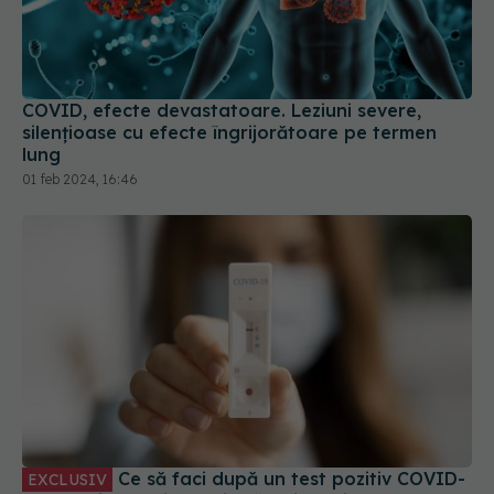
COVID, efecte devastatoare. Leziuni severe,
silențioase cu efecte îngrijorătoare pe termen
lung
01 feb 2024, 16:46
Ce să faci după un test pozitiv COVID-
EXCLUSIV
19. Cât timp mai trebuie să te izolezi. Prof. dr.
Simin Aysel Florescu explică
08 ian 2025, 09:55