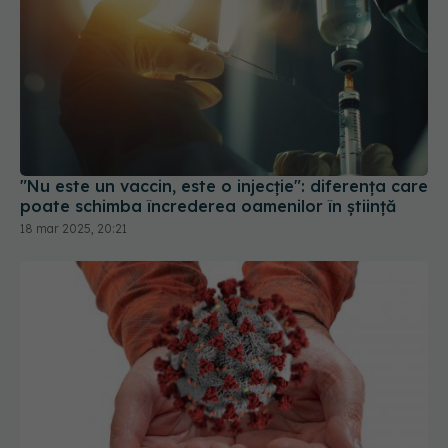
"Nu este un vaccin, este o injecție": diferența care
poate schimba încrederea oamenilor în știință
18 mar 2025, 20:21
De ce copiii care răcesc mai des sunt mai
protejați de COVID-19. Explicațiile cercetătorilor