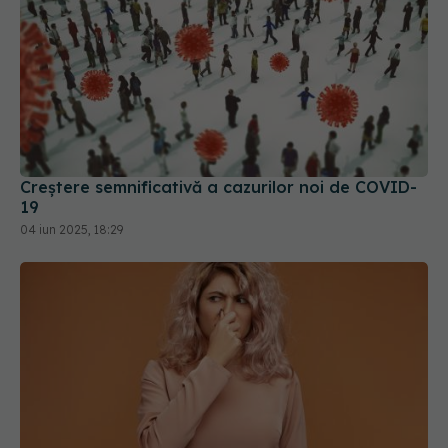
Creștere semnificativă a cazurilor noi de COVID-
19
04 iun 2025, 18:29
Ai rămas fără miros după COVID? Cât timp poate
persista problema