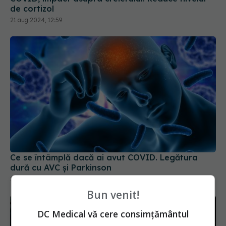
Ce se întâmplă dacă ai avut COVID. Legătura
dură cu AVC și Parkinson
25 aug 2025, 12:58
Bun venit!
DC Medical vă cere consimțământul