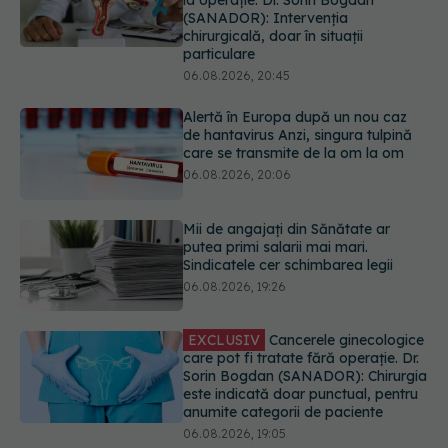
de hantavirus Anzi, singura tulpină
care se transmite de la om la om
06.08.2026, 20:06
Mii de angajați din Sănătate ar
putea primi salarii mai mari.
Sindicatele cer schimbarea legii
06.08.2026, 19:26
EXCLUSIV
Cancerele ginecologice
care pot fi tratate fără operație. Dr.
Sorin Bogdan (SANADOR): Chirurgia
este indicată doar punctual, pentru
anumite categorii de paciente
06.08.2026, 19:05
Greșeala pe care milioane de femei
o fac când își cumpără sutien. Un
medic explică metoda corectă
06.08.2026, 18:08
URMĂREȘTE-NE ȘI PE: