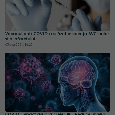
Vaccinul anti-COVID a scăzut incidența AVC-urilor
și a infarctului
03 aug 2024, 16:27
COVID, impact asupra creierului. Reduce nivelul
de cortizol
21 aug 2024, 12:59