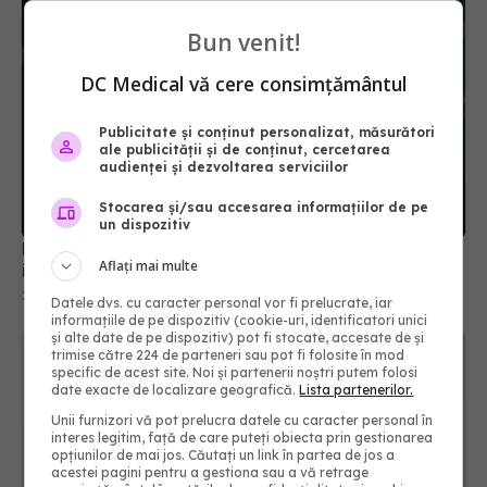
Bun venit!
DC Medical vă cere consimțământul
Publicitate și conținut personalizat, măsurători
ale publicității și de conținut, cercetarea
NB.1.8.1, noua variantă COVID care stimulează
audienței și dezvoltarea serviciilor
infecțiile. Care sunt simptomele
28 mai 2025, 17:14
Stocarea și/sau accesarea informațiilor de pe
un dispozitiv
Aflați mai multe
Datele dvs. cu caracter personal vor fi prelucrate, iar
informațiile de pe dispozitiv (cookie-uri, identificatori unici
și alte date de pe dispozitiv) pot fi stocate, accesate de și
trimise către 224 de parteneri sau pot fi folosite în mod
specific de acest site. Noi și partenerii noștri putem folosi
date exacte de localizare geografică.
Lista partenerilor.
Unii furnizori vă pot prelucra datele cu caracter personal în
interes legitim, față de care puteți obiecta prin gestionarea
opțiunilor de mai jos. Căutați un link în partea de jos a
acestei pagini pentru a gestiona sau a vă retrage