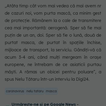
„Atâta timp cât vom mai vedea că mai avem nr
de cazuri noi, vom purta mască, ca minim gest
de protecție. Rămânem la o cale de transmitere
cea mai importantă: aerogenă. Sper să fie mai
puțin de un an, doi. Sper să fie o lună, două de
purtat masca, de purtat în spațiile închise,
mijloace de transport, la serviciu. Gândiți-vă că
acum 3-4 ani, când mulți mergeam în orașe
europene, ne întrebam de ce asiaticii purtau
măști. A rămas un obicei pentru poluare”, a
spus Nelu Tătaru într-un interviu la Digi24.
coronavirus
nelu tataru
masca
Urmărește-ne și pe Google News -