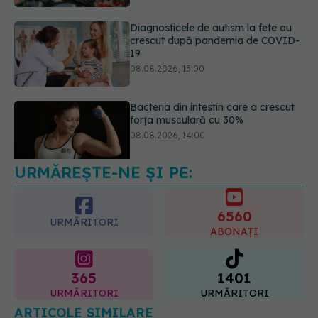
Bacteria din intestin care a crescut
forța musculară cu 30%
08.08.2026, 14:00
URMĂREȘTE-NE ȘI PE:
Trucul genial cu ceai negru pentru
păr. Tot mai multe femei îl adoră
08.08.2026, 17:00
6560
URMĂRITORI
ABONAȚI
365
1401
URMĂRITORI
URMĂRITORI
ARTICOLE SIMILARE