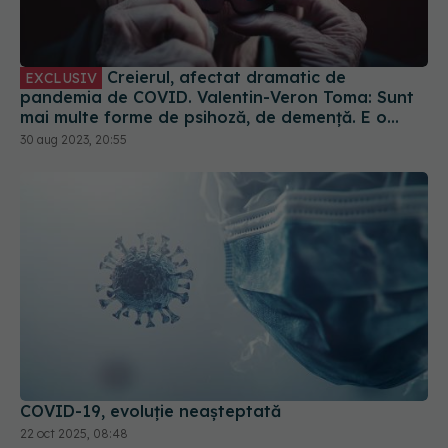
pandemia de COVID. Valentin-Veron Toma: Sunt
mai multe forme de psihoză, de demență. E o
accelerare a unor fenomene care păreau să fie
30 aug 2023, 20:55
într-un ritm mai lent
COVID-19, evoluție neașteptată
22 oct 2025, 08:48