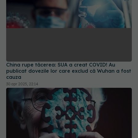
China rupe tăcerea: SUA a creat COVID! Au
publicat dovezile lor care exclud că Wuhan a fost
cauza
30 apr 2025, 22:14
Creierul, afectat dramatic de
EXCLUSIV