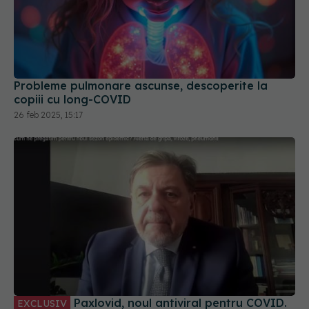
Probleme pulmonare ascunse, descoperite la
copiii cu long-COVID
26 feb 2025, 15:17
Paxlovid, noul antiviral pentru COVID.
EXCLUSIV
Rafila: Va fi la dispoziția pacienților care vor avea
nevoie
28 sep 2023, 12:31