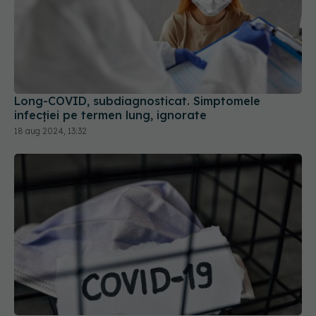
Long-COVID, subdiagnosticat. Simptomele
infecției pe termen lung, ignorate
18 aug 2024, 13:32
Numărul cazurilor de COVID 19 scade, dar
reinfectările continuă să crească. Ce trebuie să
știi
23 sep 2025, 16:30