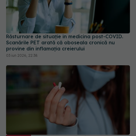
Răsturnare de situație în medicina post-COVID.
Scanările PET arată că oboseala cronică nu
provine din inflamația creierului
03 iun 2026, 22:38
Tratamentul oral anti-COVID, ce
EXCLUSIV
trebuie să știi. Prof. dr. Aysel Florescu: Este
demonstrat ca eficiență virală. A redus foarte
mult riscul de spitalizare
15 sep 2024, 22:33