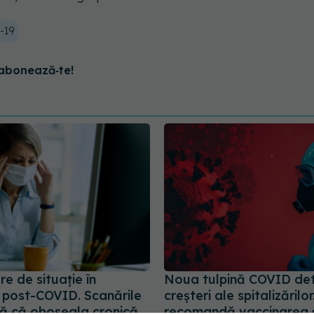
-19
abonează‑te!
e de situație în
Noua tulpină COVID de
 post-COVID. Scanările
creșteri ale spitalizărilor
ă că oboseala cronică
recomandă vaccinarea 