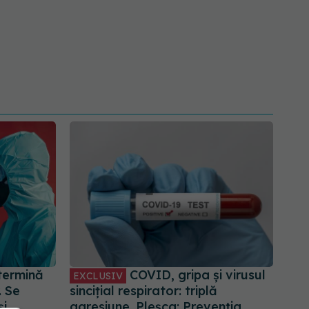
termină
COVID, gripa și virusul
EXCLUSIV
. Se
sincițial respirator: triplă
și
agresiune. Pleșca: Prevenția