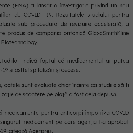
te (EMA) a lansat o investigaţie privind un nou
ilor de COVID -19. Rezultatele studiului pentru
luate sub procedura de revizuire accelerată, a
ste produs de compania britanică GlaxoSmithKline
Biotechnology.
le studiilor indică faptul că medicamentul ar putea
9 şi astfel spitalizări şi decese.
 datele sunt evaluate chiar înainte ca studiile să fi
rizaţie de scoatere pe piaţă a fost deja depusă.
rei medicamente pentru anticorpi împotriva COVID
e singurul medicament pe care agenţia l-a aprobat
19, citează Agerpres.