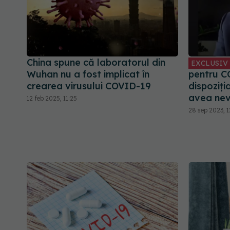
China spune că laboratorul din
EXCLUSIV
Wuhan nu a fost implicat în
pentru CO
crearea virusului COVID-19
dispoziți
avea nev
12 feb 2025, 11:25
28 sep 2023, 1