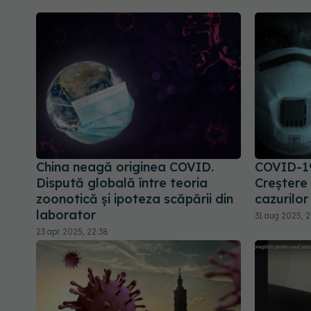
China neagă originea COVID.
COVID-19
Dispută globală între teoria
Creștere
zoonotică și ipoteza scăpării din
cazurilor
laborator
31 aug 2025, 2
23 apr 2025, 22:38