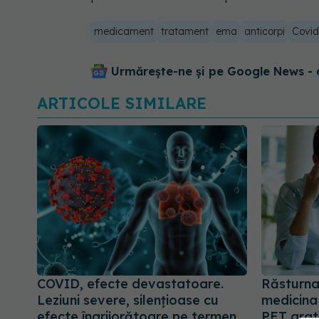
medicament
tratament
ema
anticorpi
Covid
Urmărește-ne și pe Google News - 
ARTICOLE SIMILARE
COVID, efecte devastatoare.
Răsturnar
Leziuni severe, silențioase cu
medicina
efecte îngrijorătoare pe termen
PET arat