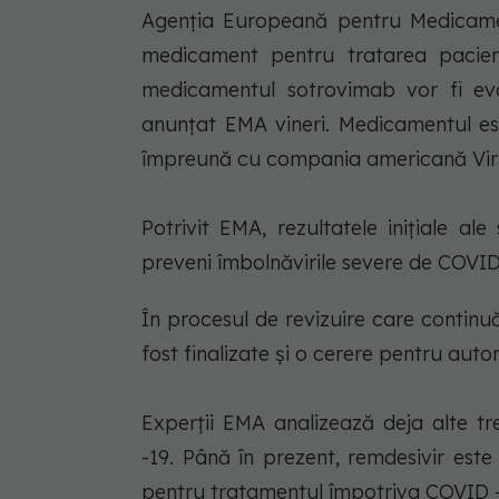
Agenţia Europeană pentru Medicamen
medicament pentru tratarea pacienţ
medicamentul sotrovimab vor fi eva
anunţat EMA vineri. Medicamentul e
împreună cu compania americană Vir 
Potrivit EMA, rezultatele iniţiale a
preveni îmbolnăvirile severe de COVID-1
În procesul de revizuire care continuă,
fost finalizate şi o cerere pentru auto
Experţii EMA analizează deja alte t
-19. Până în prezent, remdesivir est
pentru tratamentul împotriva COVID -