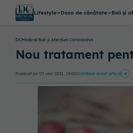
Lifestyle
Doza de sănătate
Boli și a
DCMedical
›
Boli și Afecțiuni
›
Coronavirus
Nou tratament pent
Publicat pe 07 mai 2021, 18:05
Distribuie acest articol