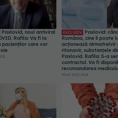
Paxlovid, noul antiviral
Paxlovid: când
EXCLUSIV
VID. Rafila: Va fi la
România, cine îl poate 
a pacienților care vor
acționează nirmatrelvir 
oie
ritonavir, substanțele di
Paxlovid. Rafila: S-a s
2:31
contractul. Va fi disponib
recomandarea mediculu
09 oct 2023, 13:08