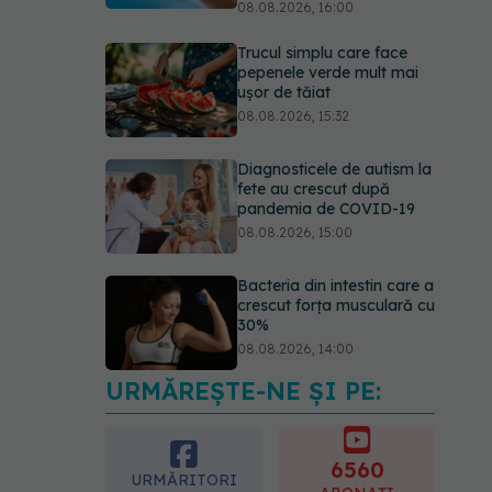
08.08.2026, 16:00
Trucul simplu care face
pepenele verde mult mai
ușor de tăiat
08.08.2026, 15:32
Diagnosticele de autism la
fete au crescut după
pandemia de COVID-19
08.08.2026, 15:00
Bacteria din intestin care a
crescut forța musculară cu
30%
08.08.2026, 14:00
URMĂREȘTE-NE ȘI PE:
Trucul genial cu ceai negru
pentru păr. Tot mai multe
femei îl adoră
6560
08.08.2026, 17:00
URMĂRITORI