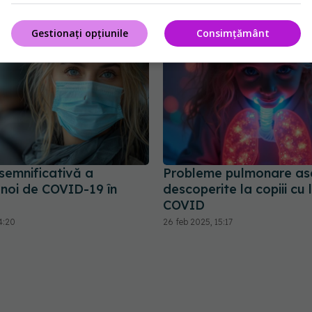
Gestionați opțiunile
Consimțământ
semnificativă a
Probleme pulmonare as
 noi de COVID-19 în
descoperite la copiii cu 
COVID
4:20
26 feb 2025, 15:17