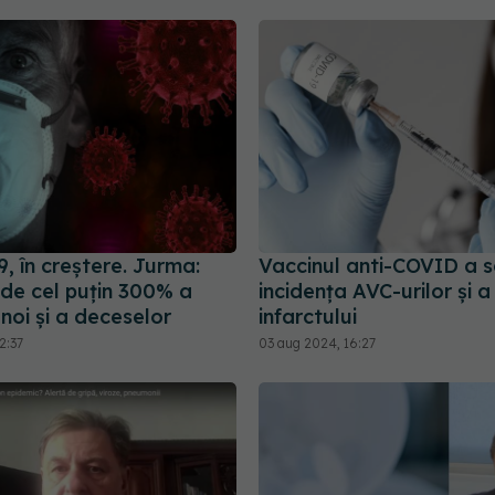
, în creștere. Jurma:
Vaccinul anti-COVID a 
 de cel puțin 300% a
incidența AVC-urilor și a
 noi și a deceselor
infarctului
2:37
03 aug 2024, 16:27