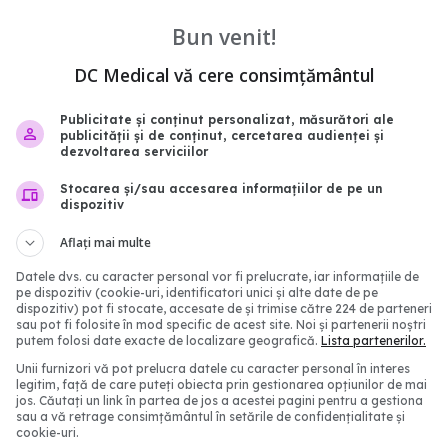
e din inflamația
purtarea măștii
Bun venit!
06 iun 2025, 16:44
2:38
DC Medical vă cere consimțământul
Publicitate și conținut personalizat, măsurători ale
publicității și de conținut, cercetarea audienței și
dezvoltarea serviciilor
Stocarea și/sau accesarea informațiilor de pe un
dispozitiv
Aflați mai multe
Datele dvs. cu caracter personal vor fi prelucrate, iar informațiile de
pe dispozitiv (cookie-uri, identificatori unici și alte date de pe
dispozitiv) pot fi stocate, accesate de și trimise către 224 de parteneri
sau pot fi folosite în mod specific de acest site. Noi și partenerii noștri
putem folosi date exacte de localizare geografică.
Lista partenerilor.
ușoare de COVID-19,
Ai rămas fără miros du
upra inimii
COVID? Cât timp poate 
Unii furnizori vă pot prelucra datele cu caracter personal în interes
legitim, față de care puteți obiecta prin gestionarea opțiunilor de mai
problema
0:17
jos. Căutați un link în partea de jos a acestei pagini pentru a gestiona
25 sep 2025, 22:40
sau a vă retrage consimțământul în setările de confidențialitate și
cookie-uri.