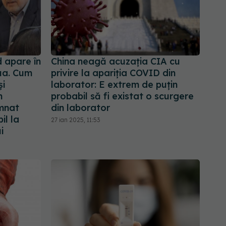
 apare în
China neagă acuzația CIA cu
lua. Cum
privire la apariția COVID din
și
laborator: E extrem de puţin
n
probabil să fi existat o scurgere
emnat
din laborator
il la
27 ian 2025, 11:53
i