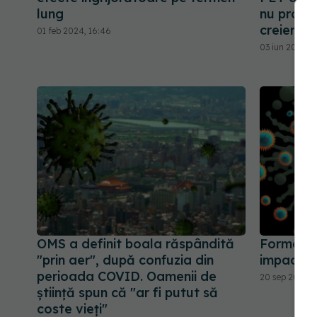
lung
nu provin
creierului
01 feb 2024, 16:46
03 iun 2026, 2
OMS a definit boala răspândită
Formele 
"prin aer", după confuzia din
impact as
perioada COVID. Oamenii de
20 sep 2025, 2
știință spun că "ar fi putut să
coste vieți"