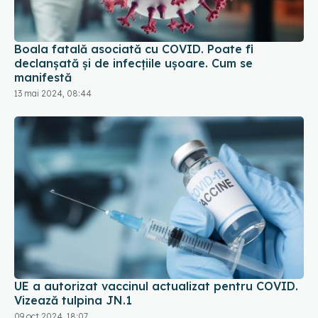
Boala fatală asociată cu COVID. Poate fi
declanșată și de infecțiile ușoare. Cum se
manifestă
13 mai 2024, 08:44
UE a autorizat vaccinul actualizat pentru COVID.
Vizează tulpina JN.1
09 oct 2024, 18:07