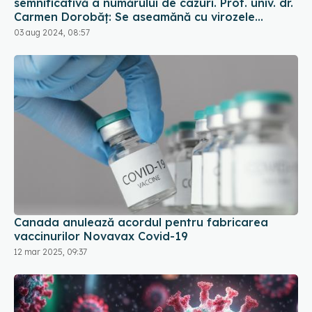
semnificativă a numărului de cazuri. Prof. univ. dr.
Carmen Dorobăț: Se aseamănă cu virozele
respiratorii. Nu necesită tratament simptomatic
03 aug 2024, 08:57
Canada anulează acordul pentru fabricarea
vaccinurilor Novavax Covid-19
12 mar 2025, 09:37