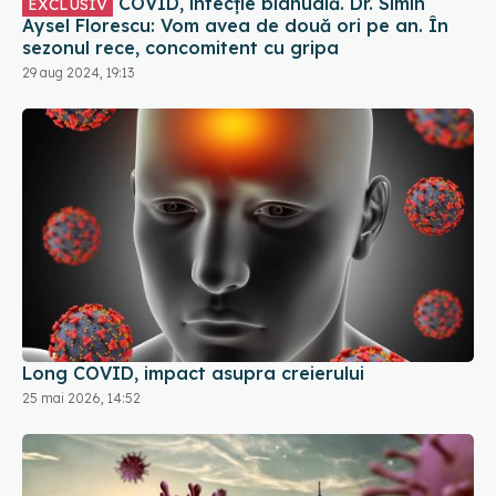
COVID, infecție bianuală. Dr. Simin
EXCLUSIV
Aysel Florescu: Vom avea de două ori pe an. În
sezonul rece, concomitent cu gripa
29 aug 2024, 19:13
Long COVID, impact asupra creierului
25 mai 2026, 14:52