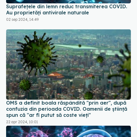
Suprafețele din lemn reduc transmiterea COVID.
Au proprietăți antivirale naturale
02 sep 2024, 14:49
OMS a definit boala răspândită "prin aer", după
confuzia din perioada COVID. Oamenii de știință
spun că "ar fi putut să coste vieți"
22 apr 2024, 10:01