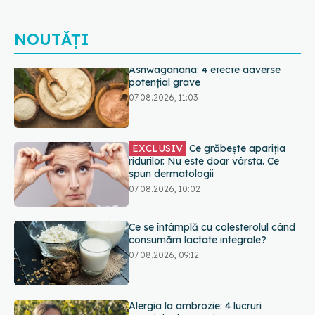
NOUTĂȚI
EXCLUSIV
Ce grăbește apariția
ridurilor. Nu este doar vârsta. Ce
spun dermatologii
07.08.2026, 10:02
Ce se întâmplă cu colesterolul când
consumăm lactate integrale?
07.08.2026, 09:12
Alergia la ambrozie: 4 lucruri
esențiale despre simptome,
prevenție și tratament, explicate de
dr. Tudor Ciuhodaru
07.08.2026, 08:21