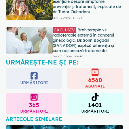
EXCLUSIV
Brahiterapie vs
radioterapie externă în cancerul
ginecologic. Dr. Sorin Bogdan
(SANADOR) explică diferența și
cum acționează tratamentul
06.08.2026, 22:49
Ashwagandha: 4 efecte adverse
potențial grave
07.08.2026, 11:03
URMĂREȘTE-NE ȘI PE:
6560
URMĂRITORI
ABONAȚI
365
1401
URMĂRITORI
URMĂRITORI
ARTICOLE SIMILARE