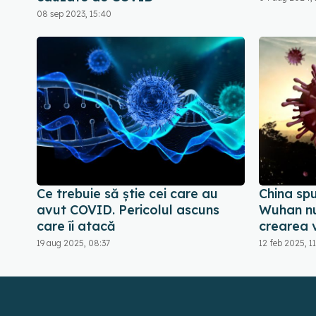
08 sep 2023, 15:40
Ce trebuie să știe cei care au
China spu
avut COVID. Pericolul ascuns
Wuhan nu 
care îi atacă
crearea 
19 aug 2025, 08:37
12 feb 2025, 1