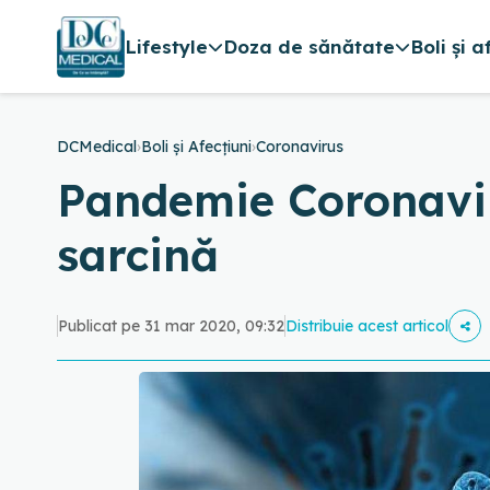
Lifestyle
Doza de sănătate
Boli și a
DCMedical
›
Boli și Afecțiuni
›
Coronavirus
Pandemie Coronaviru
sarcină
Publicat pe 31 mar 2020, 09:32
Distribuie acest articol