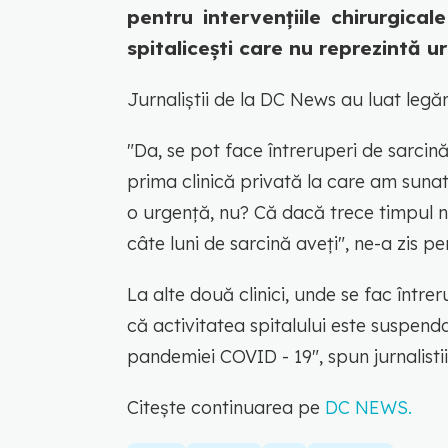
pentru intervențiile chirurgical
spitalicești care nu reprezintă ur
Jurnaliștii de la DC News au luat legăr
"Da, se pot face întreruperi de sarcin
prima clinică privată la care am sunat
o urgență, nu? Că dacă trece timpul n
câte luni de sarcină aveți", ne-a zis p
La alte două clinici, unde se fac între
că activitatea spitalului este suspend
pandemiei COVID - 19", spun jurnalistii
Citește continuarea pe
DC NEWS.