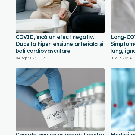
COVID, încă un efect negativ.
Long-COV
Duce la hipertensiune arterială și
Simptome
boli cardiovasculare
lung, ign
04 sep 2023, 09:32
18 aug 2024, 1
Canada anulează acordul pentru
Medicii a