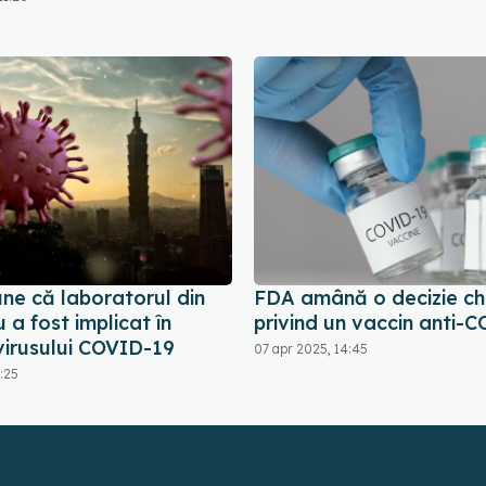
ne că laboratorul din
FDA amână o decizie ch
a fost implicat în
privind un vaccin anti-
virusului COVID-19
07 apr 2025, 14:45
1:25