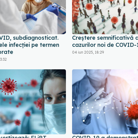
ID, subdiagnosticat.
Creștere semnificativă 
le infecției pe termen
cazurilor noi de COVID-
orate
04 iun 2025, 18:29
3:32
vertizează: FLiRT,
COVID-19 a demonstrat