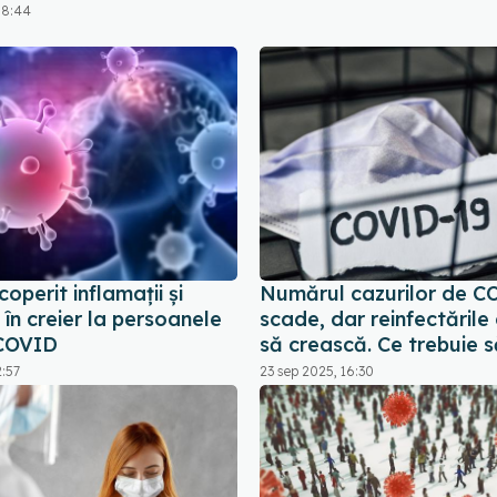
08:44
operit inflamaţii și
Numărul cazurilor de C
 în creier la persoanele
scade, dar reinfectările
-COVID
să crească. Ce trebuie să
2:57
23 sep 2025, 16:30