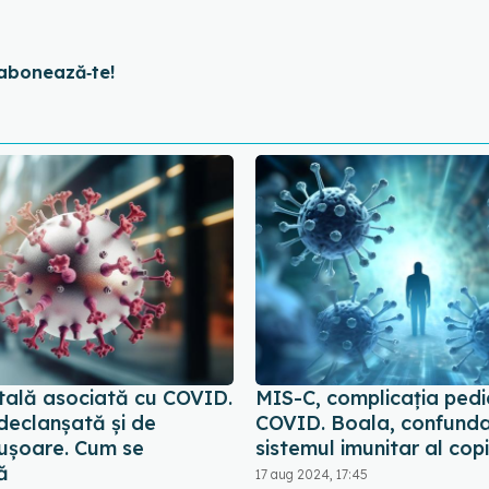
abonează‑te!
tală asociată cu COVID.
MIS-C, complicația pedi
declanșată și de
COVID. Boala, confund
e ușoare. Cum se
sistemul imunitar al copi
ă
17 aug 2024, 17:45