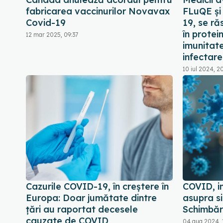
fabricarea vaccinurilor Novavax
FLuQE și
Covid-19
19, se ră
în protei
12 mar 2025, 09:37
imunitat
infectar
10 iul 2024, 2
Cazurile COVID-19, în creștere în
COVID, i
Europa: Doar jumătate dintre
asupra si
țări au raportat decesele
Schimbări
cauzate de COVID
04 aug 2024, 