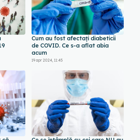
a
Cum au fost afectați diabeticii
19
de COVID. Ce s-a aflat abia
acum
19 apr 2024, 11:45
 că
Ce se întâmplă cu cei care NU au