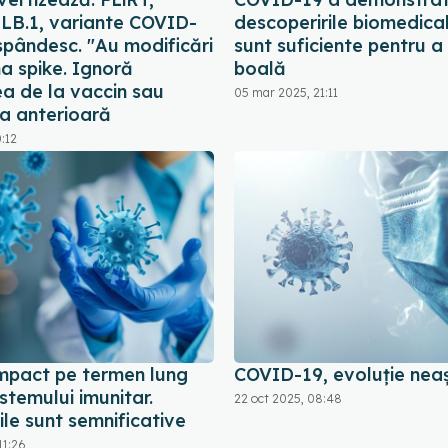
 LB.1, variante COVID-
descoperirile biomedica
spândesc. "Au modificări
sunt suficiente pentru a
na spike. Ignoră
boală
ea de la vaccin sau
05 mar 2025, 21:11
ea anterioară
0:12
mpact pe termen lung
COVID-19, evoluție nea
stemului imunitar.
22 oct 2025, 08:48
le sunt semnificative
11:26