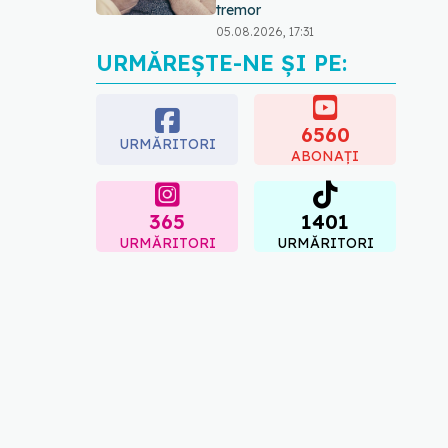
tremor
05.08.2026, 17:31
URMĂREȘTE-NE ȘI PE:
Gabriela Cristea, manifest
pentru respect și
acceptare: Corpul
fiecăruia spune o poveste
6560
URMĂRITORI
05.08.2026, 21:23
ABONAȚI
365
1401
URMĂRITORI
URMĂRITORI