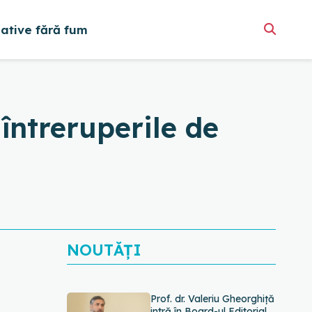
native fără fum
întreruperile de
NOUTĂȚI
Prof. dr. Valeriu Gheorghiță
intră în Board-ul Editorial