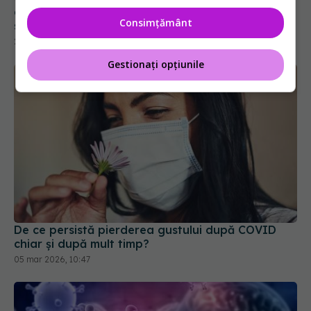
confuzia din perioada COVID. Oamenii de știință
Consimțământ
spun că "ar fi putut să coste vieți"
22 apr 2024, 10:01
Gestionați opțiunile
De ce persistă pierderea gustului după COVID
chiar și după mult timp?
05 mar 2026, 10:47