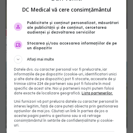
DC Medical vă cere consimțământul
Publicitate și conținut personalizat, măsurători
ale publicității și de conținut, cercetarea
Tratamentul oral anti-COVID, ce
audienței și dezvoltarea serviciilor
EXCLUSIV
trebuie să știi. Prof. dr. Aysel Florescu: Este
Stocarea și/sau accesarea informațiilor de pe
demonstrat ca eficiență virală. A redus foarte
un dispozitiv
mult riscul de spitalizare
15 sep 2024, 22:33
Aflați mai multe
Datele dvs. cu caracter personal vor fi prelucrate, iar
informațiile de pe dispozitiv (cookie-uri, identificatori unici
și alte date de pe dispozitiv) pot fi stocate, accesate de și
trimise către 224 de parteneri sau pot fi folosite în mod
specific de acest site. Noi și partenerii noștri putem folosi
date exacte de localizare geografică.
Lista partenerilor.
Unii furnizori vă pot prelucra datele cu caracter personal în
interes legitim, față de care puteți obiecta prin gestionarea
opțiunilor de mai jos. Căutați un link în partea de jos a
acestei pagini pentru a gestiona sau a vă retrage
consimțământul în setările de confidențialitate și cookie-
uri.
OMS a definit boala răspândită "prin aer", după