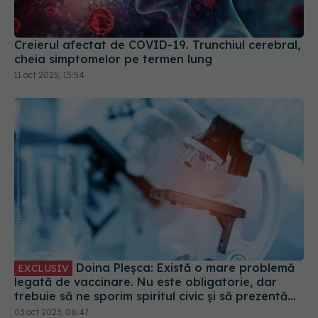
Creierul afectat de COVID-19. Trunchiul cerebral,
cheia simptomelor pe termen lung
11 oct 2025, 15:54
Doina Pleșca: Există o mare problemă
EXCLUSIV
legată de vaccinare. Nu este obligatorie, dar
trebuie să ne sporim spiritul civic și să prezentăm
corect minusurile și plusurile fiecărui vaccin
03 oct 2023, 08:47