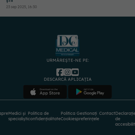
23 sep 2025, 16:30
URMĂREȘTE-NE PE:
DESCARCĂ APLICAȚIA
spre
Medici și
Politica de
Politica
Gestionați
Contact
Declarați
specialiști
confidențialitate
Cookies
preferințele
de
accesibili