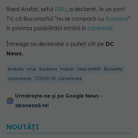
Raed Arafat, șeful
DSU
, a declarat, la un post
TV, că Bucureștiul ”nu se compară cu
Suceava
”
în privința posibilității intrării în
carantină.
Întreaga sa declarație o puteți citi pe
DC
News.
evolutie
virus
Suceava
masuri
raed arafat
Bucuretsi
coronavirus
COVID 19
carantinare
Urmărește-ne și pe Google News -
abonează‑te!
NOUTĂȚI