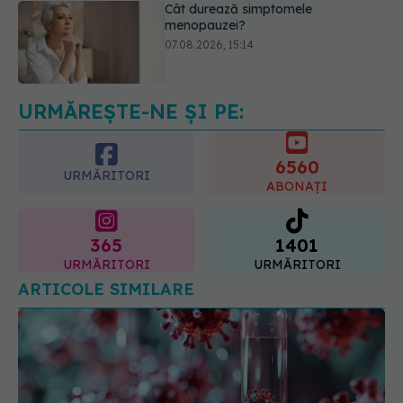
EXCLUSIV
Cancerele care pot fi
prevenite. Dr. Sorin Bogdan
(SANADOR): Au metode de
prevenție
07.08.2026, 20:09
URMĂREȘTE-NE ȘI PE:
6560
URMĂRITORI
ABONAȚI
365
1401
URMĂRITORI
URMĂRITORI
ARTICOLE SIMILARE