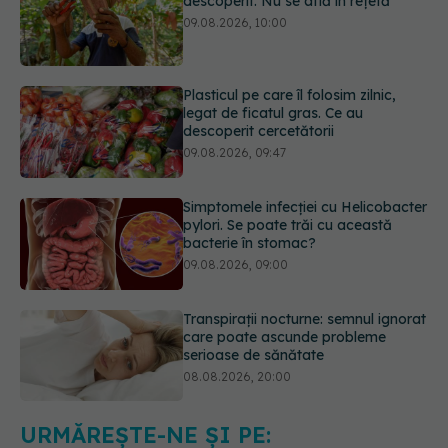
Plasticul pe care îl folosim zilnic,
legat de ficatul gras. Ce au
descoperit cercetătorii
09.08.2026, 09:47
Simptomele infecției cu Helicobacter
pylori. Se poate trăi cu această
bacterie în stomac?
09.08.2026, 09:00
Transpirații nocturne: semnul ignorat
care poate ascunde probleme
serioase de sănătate
08.08.2026, 20:00
Cum folosești uleiul esențial de
rozmarin pentru a opri căderea
părului
09.08.2026, 11:00
URMĂREȘTE-NE ȘI PE: