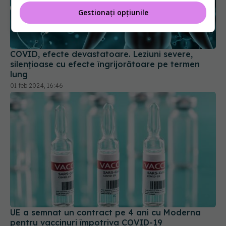
Gestionați opțiunile
COVID, efecte devastatoare. Leziuni severe,
silențioase cu efecte îngrijorătoare pe termen
lung
01 feb 2024, 16:46
UE a semnat un contract pe 4 ani cu Moderna
pentru vaccinuri împotriva COVID-19