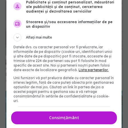
Publicitate și conținut personalizat, măsurători
ale publicității și de conținut, cercetarea
audienței și dezvoltarea serviciilor
Stocarea și/sau accesarea informațiilor de pe
un dispozitiv
Aflați mai multe
Datele dvs. cu caracter personal vor fi prelucrate, iar
informațiile de pe dispozitiv (cookie-uri, identificatori unici
și alte date de pe dispozitiv) pot fi stocate, accesate de și
trimise către 224 de parteneri sau pot fi folosite în mod
specific de acest site. Noi și partenerii noștri putem folosi
COVID, încă un efect negativ. Duce la
date exacte de localizare geografică.
Lista partenerilor.
hipertensiune arterială și boli cardiovasculare
Unii furnizori vă pot prelucra datele cu caracter personal în
04 sep 2023, 09:32
interes legitim, față de care puteți obiecta prin gestionarea
opțiunilor de mai jos. Căutați un link în partea de jos a
acestei pagini pentru a gestiona sau a vă retrage
consimțământul în setările de confidențialitate și cookie-
uri.
Consimțământ