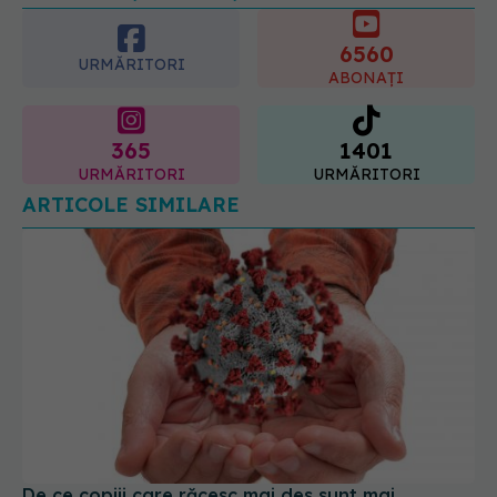
6560
URMĂRITORI
ABONAȚI
365
1401
URMĂRITORI
URMĂRITORI
ARTICOLE SIMILARE
De ce copiii care răcesc mai des sunt mai