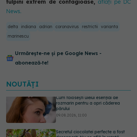
tulpini extrem de contagioase,
aflați pe DC
News.
delta
indiana
adrian
coronavirus
restrictii
varianta
marinescu
Urmărește-ne și pe Google News -
abonează‑te!
NOUTĂȚI
Secretul ciocolatei perfecte a fost
descoperit. Nu se află în rețetă
09.08.2026, 10:00