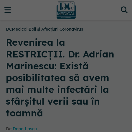
DCMedical
›
Boli și Afecțiuni
›
Coronavirus
Revenirea la
RESTRICȚII. Dr. Adrian
Marinescu: Există
posibilitatea să avem
mai multe infectări la
sfârșitul verii sau în
toamnă
De
Dana Lascu