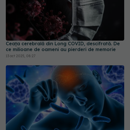
Ceața cerebrală din Long COVID, descifrată. De
ce milioane de oameni au pierderi de memorie
13 oct 2025, 08:27
Ce se întâmplă dacă ai avut COVID. Legătura
dură cu AVC și Parkinson