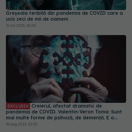
ucis zeci de mii de oameni
21 noi 2025, 18:08
Creierul, afectat dramatic de
EXCLUSIV
pandemia de COVID. Valentin-Veron Toma: Sunt
mai multe forme de psihoză, de demență. E o
accelerare a unor fenomene care păreau să fie
30 aug 2023, 20:55
într-un ritm mai lent