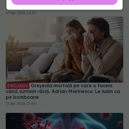
Greșeala mortală pe care o facem
EXCLUSIV
când suntem răciți. Adrian Marinescu: Le luăm ca
pe bomboane
14 dec 2023, 15:44