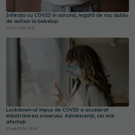
Infecția cu COVID în sarcină, legată de risc dublu
de autism la bebeluși
31 oct 2025, 19:27
Lockdown-ul impus de COVID a accelerat
îmbătrânirea creierului. Adolescenții, cei mai
afectați
10 sep 2024, 18:14