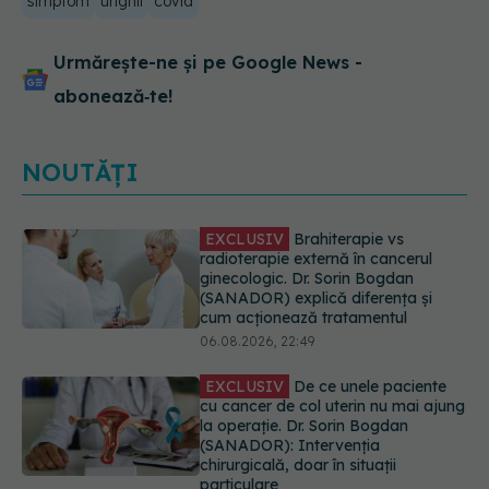
simptom
unghii
covid
Urmărește-ne și pe Google News -
abonează‑te!
NOUTĂȚI
EXCLUSIV
De ce unele paciente
cu cancer de col uterin nu mai ajung
la operație. Dr. Sorin Bogdan
(SANADOR): Intervenția
chirurgicală, doar în situații
particulare
06.08.2026, 20:45
Alertă în Europa după un nou caz
de hantavirus Anzi, singura tulpină
care se transmite de la om la om
06.08.2026, 20:06