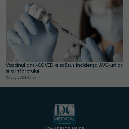
Vaccinul anti-COVID a scăzut incidența AVC-urilor
și a infarctului
03 aug 2024, 16:27
URMĂREȘTE-NE PE: