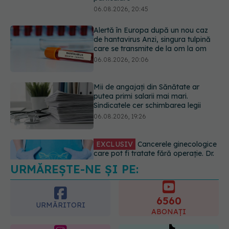
Mii de angajați din Sănătate ar
putea primi salarii mai mari.
Sindicatele cer schimbarea legii
06.08.2026, 19:26
EXCLUSIV
Cancerele ginecologice
care pot fi tratate fără operație. Dr.
Sorin Bogdan (SANADOR): Chirurgia
este indicată doar punctual, pentru
anumite categorii de paciente
06.08.2026, 19:05
URMĂREȘTE-NE ȘI PE:
EXCLUSIV
Brahiterapie vs
radioterapie externă în cancerul
ginecologic. Dr. Sorin Bogdan
6560
(SANADOR) explică diferența și
URMĂRITORI
cum acționează tratamentul
ABONAȚI
06.08.2026, 22:49
365
1401