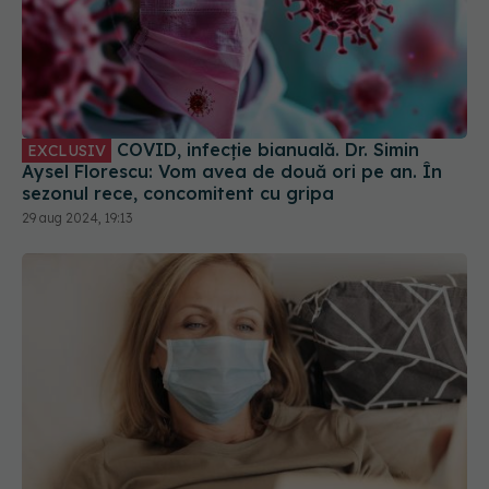
COVID, infecție bianuală. Dr. Simin
EXCLUSIV
Aysel Florescu: Vom avea de două ori pe an. În
sezonul rece, concomitent cu gripa
29 aug 2024, 19:13
Long-COVID lovește femeile mai mult decât
bărbații. Efectul secundar care apare la femeile