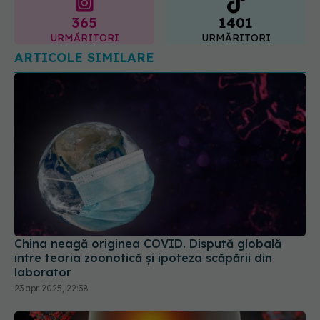
URMĂRITORI
URMĂRITORI
ARTICOLE SIMILARE
China neagă originea COVID. Dispută globală
între teoria zoonotică și ipoteza scăpării din
laborator
23 apr 2025, 22:38