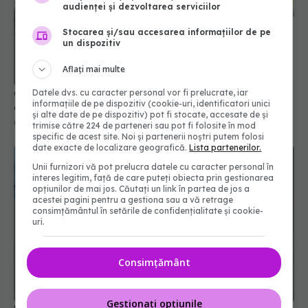
audienței și dezvoltarea serviciilor
Stocarea și/sau accesarea informațiilor de pe
un dispozitiv
COVID-19 revine în România. Medicii, semnal de
Aflați mai multe
alarmă
02 sep 2025, 15:51
Datele dvs. cu caracter personal vor fi prelucrate, iar
informațiile de pe dispozitiv (cookie-uri, identificatori unici
și alte date de pe dispozitiv) pot fi stocate, accesate de și
trimise către 224 de parteneri sau pot fi folosite în mod
specific de acest site. Noi și partenerii noștri putem folosi
date exacte de localizare geografică.
Lista partenerilor.
Unii furnizori vă pot prelucra datele cu caracter personal în
interes legitim, față de care puteți obiecta prin gestionarea
opțiunilor de mai jos. Căutați un link în partea de jos a
acestei pagini pentru a gestiona sau a vă retrage
consimțământul în setările de confidențialitate și cookie-
uri.
Consimțământ
FDA amână o decizie cheie privind un vaccin anti-
COVID-19
Gestionați opțiunile
07 apr 2025, 14:45