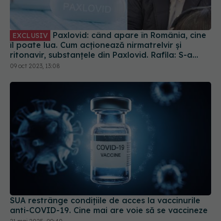
Paxlovid: când apare în România, cine
EXCLUSIV
îl poate lua. Cum acționează nirmatrelvir și
ritonavir, substanțele din Paxlovid. Rafila: S-a
semnat contractul. Va fi disponibil la
09 oct 2023, 13:08
recomandarea medicului
SUA restrânge condiţiile de acces la vaccinurile
anti-COVID-19. Cine mai are voie să se vaccineze
21 mai 2025, 09:40