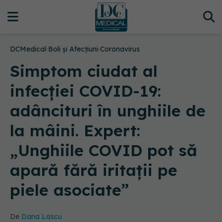
DCMedical
›
Boli și Afecțiuni
›
Coronavirus
Simptom ciudat al
infecției COVID-19:
adâncituri în unghiile de
la mâini. Expert:
„Unghiile COVID pot să
apară fără iritații pe
piele asociate”
De
Dana Lascu