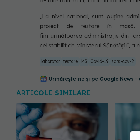
testare automată a laboratoarelor de
„La nivel național, sunt puține admi
proiect de testare în masă.
fim următoarea administrație din ța
cel stabilit de Ministerul Sănătății”, a 
laborator
testare
MS
Covid-19
sars-cov-2
Urmărește-ne și pe Google News - 
ARTICOLE SIMILARE