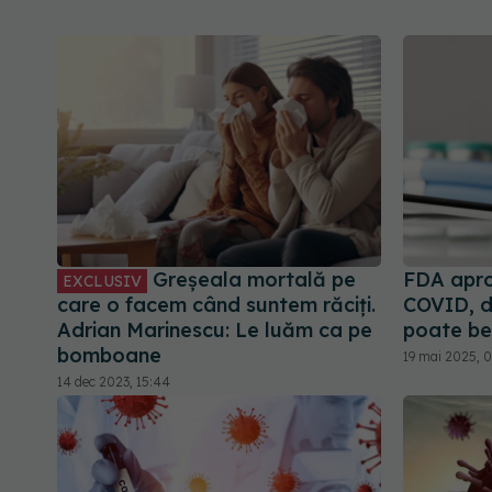
Greșeala mortală pe
FDA apr
EXCLUSIV
care o facem când suntem răciți.
COVID, da
Adrian Marinescu: Le luăm ca pe
poate ben
bomboane
19 mai 2025, 
14 dec 2023, 15:44