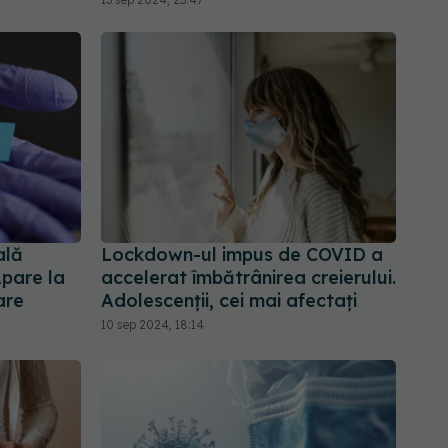
ală
Lockdown-ul impus de COVID a
pare la
accelerat îmbătrânirea creierului.
are
Adolescenții, cei mai afectați
10 sep 2024, 18:14