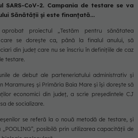
rusul SARS-CoV-2. Campania de testare se va
lui Sănătății și este finanțată...
aprobat proiectul „Testăm pentru sănătatea
n care se dorește ca, până la finalul anului, să
iari din județ care nu se înscriu în definițiile de caz
e testare.
unile de debut ale parteneriatului administrativ și
ean Maramureș și Primăria Baia Mare și își dorește să
enților economici din județ, a scrie președintele CJ
sa de socializare.
reșenilor se referă la o nouă metodă de testare, și
POOLING”, posibilă prin utilizarea capacității de