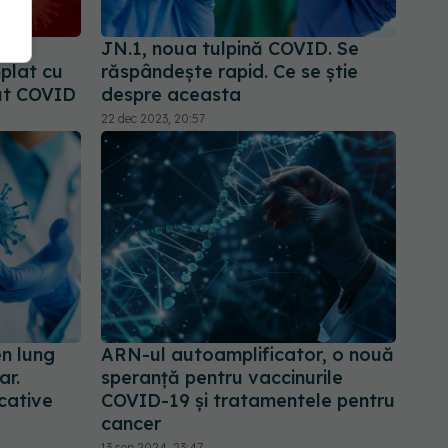
 de
JN.1, noua tulpină COVID. Se
mplat cu
răspândește rapid. Ce se știe
ut COVID
despre aceasta
22 dec 2023, 20:57
n lung
ARN-ul autoamplificator, o nouă
ar.
speranță pentru vaccinurile
cative
COVID-19 și tratamentele pentru
cancer
13 sep 2024, 23:47