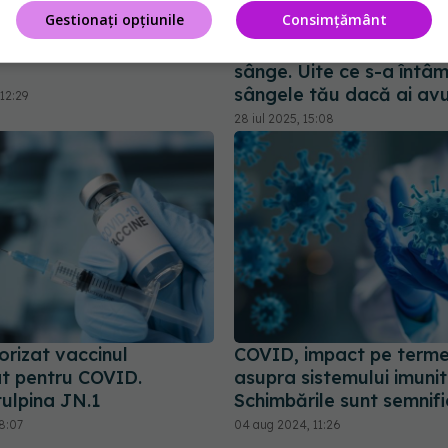
Gestionați opțiunile
Consimțământ
mpact grav asupra
Celule zombie în vasele
sânge. Uite ce s-a întâ
sângele tău dacă ai av
12:29
28 iul 2025, 15:08
orizat vaccinul
COVID, impact pe terme
at pentru COVID.
asupra sistemului imunit
tulpina JN.1
Schimbările sunt semnifi
8:07
04 aug 2024, 11:26