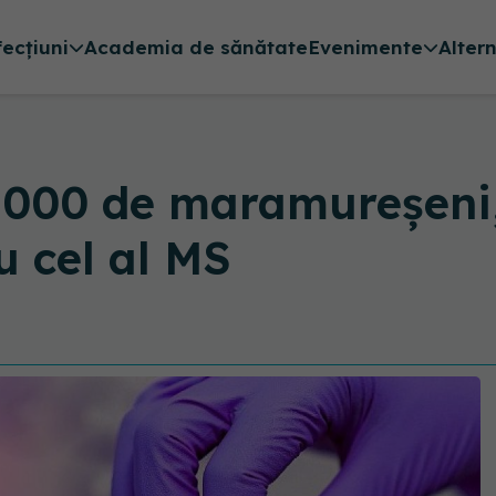
fecțiuni
Academia de sănătate
Evenimente
Alter
0.000 de maramureșeni
u cel al MS