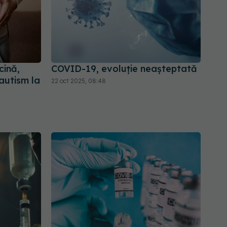
cină,
COVID-19, evoluție neașteptată
autism la
22 oct 2025, 08:48