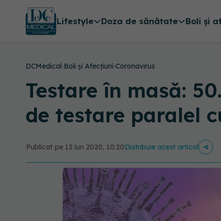
Lifestyle
Doza de sănătate
Boli și a
DCMedical
›
Boli și Afecțiuni
›
Coronavirus
Testare în masă: 5
de testare paralel c
Publicat pe 12 iun 2020, 10:20
Distribuie acest articol