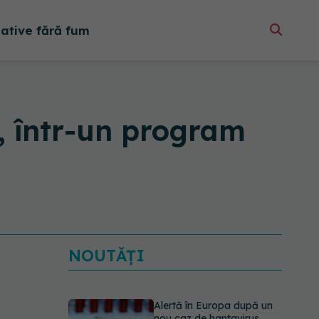
native fără fum
, într-un program
NOUTĂȚI
Alertă în Europa după un
nou caz de hantavirus