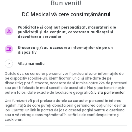
Bun venit!
DC Medical vă cere consimțământul
Publicitate și conținut personalizat, măsurători ale
vertizează: FLiRT,
SUA restrânge condiţiil
publicității și de conținut, cercetarea audienței și
 LB.1, variante COVID-
acces la vaccinurile an
dezvoltarea serviciilor
spândesc. "Au modificări
19. Cine mai are voie să
Stocarea și/sau accesarea informațiilor de pe un
na spike. Ignoră
vaccineze
dispozitiv
ea de la vaccin sau
21 mai 2025, 09:40
ea anterioară
Aflați mai multe
0:12
Datele dvs. cu caracter personal vor fi prelucrate, iar informațiile de
pe dispozitiv (cookie-uri, identificatori unici și alte date de pe
dispozitiv) pot fi stocate, accesate de și trimise către 224 de parteneri
sau pot fi folosite în mod specific de acest site. Noi și partenerii noștri
putem folosi date exacte de localizare geografică.
Lista partenerilor.
Unii furnizori vă pot prelucra datele cu caracter personal în interes
legitim, față de care puteți obiecta prin gestionarea opțiunilor de mai
jos. Căutați un link în partea de jos a acestei pagini pentru a gestiona
sau a vă retrage consimțământul în setările de confidențialitate și
cookie-uri.