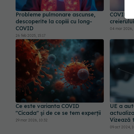
Probleme pulmonare ascunse,
COVID, i
descoperite la copiii cu long-
creierului
COVID
04 mar 2026, 
26 feb 2025, 15:17
Ce este varianta COVID
UE a aut
"Cicada" și de ce se tem experții
actualiz
Vizează 
29 mar 2026, 10:32
09 oct 2024, 1