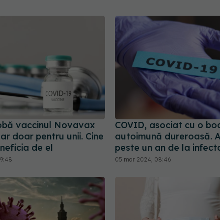
obă vaccinul Novavax
COVID, asociat cu o bo
r doar pentru unii. Cine
autoimună dureroasă. A
eficia de el
peste un an de la infect
09:48
05 mar 2024, 08:46