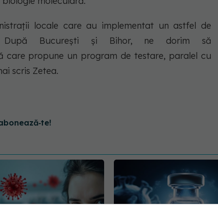
 biologie moleculară.
nistrații locale care au implementat un astfel de
 După București și Bihor, ne dorim să
ră care propune un program de testare, paralel cu
mai scris Zetea.
abonează‑te!