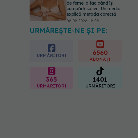
de femei o fac când își
cumpără sutien. Un medic
explică metoda corectă
06.08.2026, 18:08
URMĂREȘTE-NE ȘI PE:
EXCLUSIV
De ce unele
paciente cu cancer de col
uterin nu mai ajung la
operație. Dr. Sorin Bogdan
6560
URMĂRITORI
(SANADOR): Intervenția
ABONAȚI
chirurgicală, doar în situații
particulare
06.08.2026, 20:45
365
1401
URMĂRITORI
URMĂRITORI