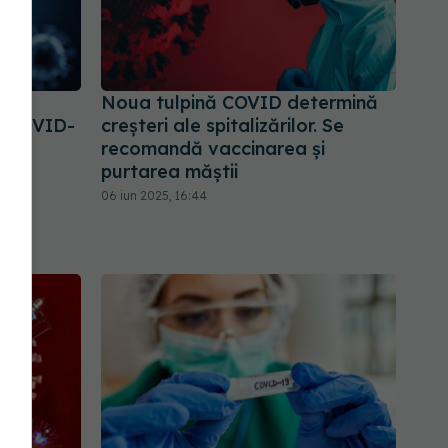
e de
Noua tulpină COVID determină
ti-COVID-
creșteri ale spitalizărilor. Se
 se
recomandă vaccinarea și
purtarea măștii
06 iun 2025, 16:44