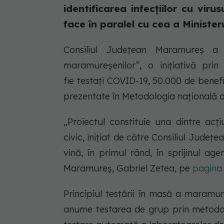
identificarea infecțiilor cu vi
face în paralel cu cea a Ministeru
Consiliul Județean Maramureș a 
maramureșenilor”, o inițiativă pri
fie testați COVID-19, 50.000 de benefic
prezentate în Metodologia națională d
„Proiectul constituie una dintre acți
civic, inițiat de către Consiliul Județ
vină, în primul rând, în sprijinul ag
Maramureș, Gabriel Zetea, pe
pagina
Principiul testării în masă a maramu
anume testarea de grup prin metoda „