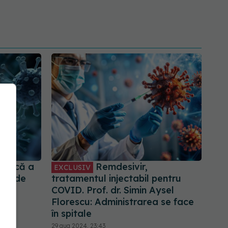
atrică a
Remdesivir,
EXCLUSIV
ată de
tratamentul injectabil pentru
ilor
COVID. Prof. dr. Simin Aysel
Florescu: Administrarea se face
în spitale
29 aug 2024, 23:43