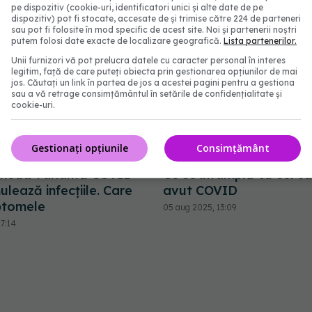
pe dispozitiv (cookie-uri, identificatori unici și alte date de pe
dispozitiv) pot fi stocate, accesate de și trimise către 224 de parteneri
sau pot fi folosite în mod specific de acest site. Noi și partenerii noștri
putem folosi date exacte de localizare geografică.
Lista partenerilor.
Unii furnizori vă pot prelucra datele cu caracter personal în interes
legitim, față de care puteți obiecta prin gestionarea opțiunilor de mai
jos. Căutați un link în partea de jos a acestei pagini pentru a gestiona
sau a vă retrage consimțământul în setările de confidențialitate și
cookie-uri.
Gestionați opțiunile
Consimțământ
, noua variantă COVID
Ce se întâmplă cu cei c
ulează infecțiile. Care
avut COVID
ptomele
05 aug 2025, 13:09
7:14