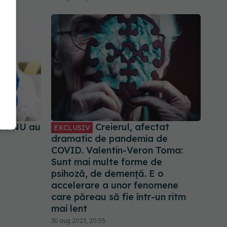
are NU au
Creierul, afectat
EXCLUSIV
dramatic de pandemia de
COVID. Valentin-Veron Toma:
Sunt mai multe forme de
psihoză, de demență. E o
accelerare a unor fenomene
care păreau să fie într-un ritm
mai lent
30 aug 2023, 20:55