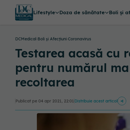
Lifestyle
Doza de sănătate
Boli și a
DCMedical
›
Boli și Afecțiuni
›
Coronavirus
Testarea acasă cu r
pentru numărul mare
recoltarea
Publicat pe 04 apr 2021, 22:01
Distribuie acest articol