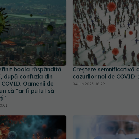
finit boala răspândită
Creștere semnificativă 
", după confuzia din
cazurilor noi de COVID-
 COVID. Oamenii de
04 iun 2025, 18:29
pun că "ar fi putut să
ți"
0:01