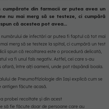
m cumpărate din farmacii ar putea avea un
ane nu mai merg să se testeze, ci cumpără
ii spun că acestea pot avea...
 numărului de infectări ar putea fi faptul că tot mai
ai merg să se testeze la spital, ci cumpără un test
dicii spun că recoltarea este o procedură delicată,
ul va fi unul fals negativ. Astfel, cei care s-au
es afară, între alți oameni, unde pot răspândi boala.
lului de Pneumoftiziologie din Iași explică cum se
e antigen făcute acasă.
a probei recoltate și din acest
ele să fie făcute doar de persoane care au