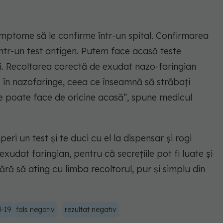
mptome să le confirme într-un spital. Confirmarea
intr-un test antigen. Putem face acasă teste
ri. Recoltarea corectă de exudat nazo-faringian
 în nazofaringe, ceea ce înseamnă să străbați
se poate face de oricine acasă”, spune medicul
i un test și te duci cu el la dispensar și rogi
exudat faringian, pentru că secrețiile pot fi luate și
fără să ating cu limba recoltorul, pur și simplu din
d-19
fals negativ
rezultat negativ