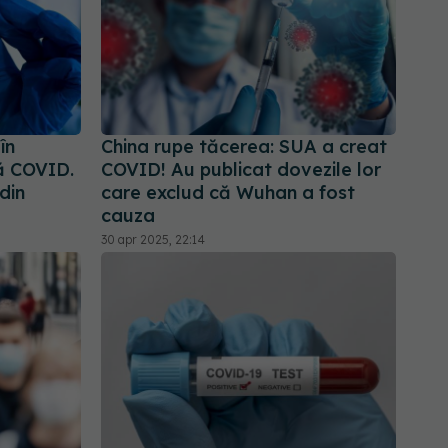
în
China rupe tăcerea: SUA a creat
ă COVID.
COVID! Au publicat dovezile lor
din
care exclud că Wuhan a fost
cauza
30 apr 2025, 22:14