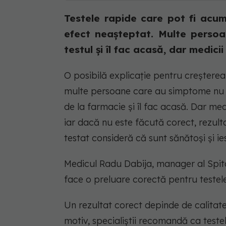
Testele rapide care pot fi acu
efect neașteptat. Multe perso
testul și îl fac acasă, dar medic
O posibilă explicație pentru creșterea
multe persoane care au simptome nu m
de la farmacie și îl fac acasă. Dar me
iar dacă nu este făcută corect, rezultat
testat consideră că sunt sănătoși și i
Medicul Radu Dabija, manager al Spita
face o preluare corectă pentru testel
Un rezultat corect depinde de calitate
motiv, specialiștii recomandă ca test