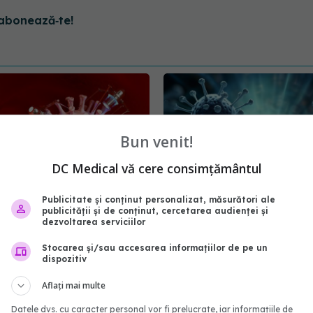
abonează‑te!
Bun venit!
DC Medical vă cere consimțământul
Publicitate și conținut personalizat, măsurători ale
publicității și de conținut, cercetarea audienței și
dezvoltarea serviciilor
mbie în vasele de
MIS-C, complicația pedi
te ce s-a întâmplat cu
COVID. Boala, confund
Stocarea și/sau accesarea informațiilor de pe un
tău dacă ai avut COVID
sistemul imunitar al copi
dispozitiv
5:08
17 aug 2024, 17:45
Aflați mai multe
Datele dvs. cu caracter personal vor fi prelucrate, iar informațiile de