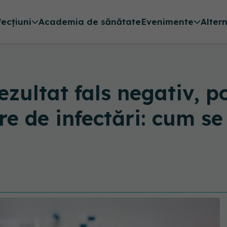
fecțiuni
Academia de sănătate
Evenimente
Alter
ezultat fals negativ, p
 de infectări: cum se 