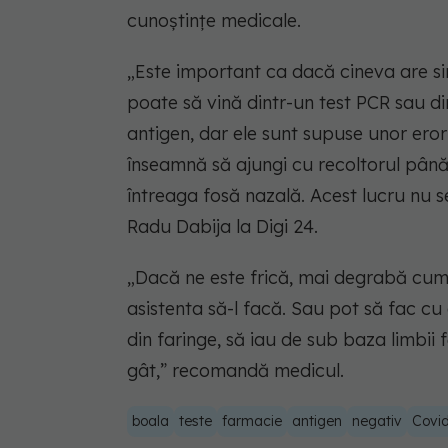
cunoștințe medicale.
„Este important ca dacă cineva are si
poate să vină dintr-un test PCR sau d
antigen, dar ele sunt supuse unor ero
înseamnă să ajungi cu recoltorul până
întreaga fosă nazală. Acest lucru nu 
Radu Dabija la Digi 24.
„Dacă ne este frică, mai degrabă cumper
asistenta să-l facă. Sau pot să fac cu 
din faringe, să iau de sub baza limbii 
gât,” recomandă medicul.
boala
teste
farmacie
antigen
negativ
Covi