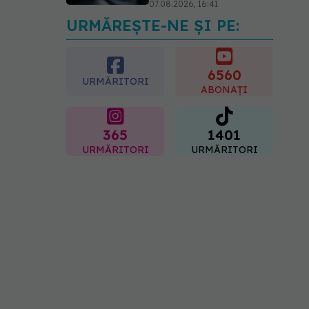
07.08.2026, 16:41
URMĂREȘTE-NE ȘI PE:
Ce spune culoarea ta
preferată despre vârsta
pe care o ai. Care este
"codul cromatic" al
6560
URMĂRITORI
generațiilor
ABONAȚI
07.08.2026, 21:29
365
1401
URMĂRITORI
URMĂRITORI