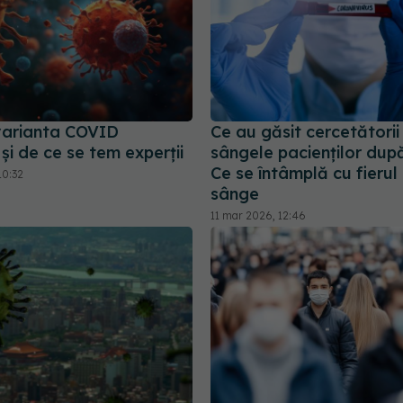
varianta COVID
Ce au găsit cercetătorii 
și de ce se tem experții
sângele pacienților dup
Ce se întâmplă cu fierul 
10:32
sânge
11 mar 2026, 12:46