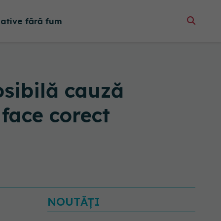
native fără fum
osibilă cauză
face corect
NOUTĂȚI