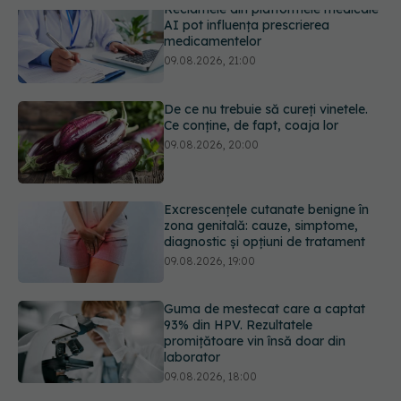
De ce nu trebuie să cureți vinetele.
Ce conține, de fapt, coaja lor
09.08.2026, 20:00
Excrescențele cutanate benigne în
zona genitală: cauze, simptome,
diagnostic și opțiuni de tratament
09.08.2026, 19:00
Guma de mestecat care a captat
93% din HPV. Rezultatele
promițătoare vin însă doar din
laborator
09.08.2026, 18:00
Câte zile de concediu avem nevoie
într-un an? Răspunsul oferit de un
studiu desfășurat timp de 40 de ani
09.08.2026, 17:00