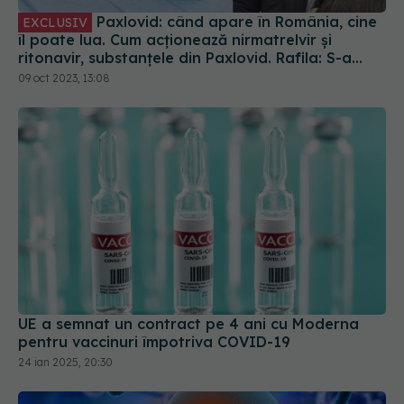
Paxlovid: când apare în România, cine
EXCLUSIV
îl poate lua. Cum acționează nirmatrelvir și
ritonavir, substanțele din Paxlovid. Rafila: S-a
semnat contractul. Va fi disponibil la
09 oct 2023, 13:08
recomandarea medicului
UE a semnat un contract pe 4 ani cu Moderna
pentru vaccinuri împotriva COVID-19
24 ian 2025, 20:30