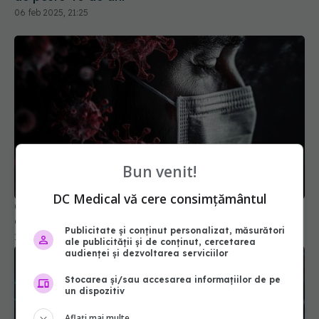
06 feb 2025, 21:25
Bun venit!
DC Medical vă cere consimțământul
Ceața cerebrală din Long COVID, descifrată. De
ce milioane de oameni au pierderi de memorie
Publicitate și conținut personalizat, măsurători
13 oct 2025, 08:27
ale publicității și de conținut, cercetarea
audienței și dezvoltarea serviciilor
Stocarea și/sau accesarea informațiilor de pe
un dispozitiv
Aflați mai multe