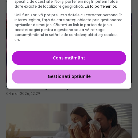
specific de acest site. Noi și partenerii noștri putem folosi
date exacte de localizare geografică.
Lista partenerilor.
Unii furnizori vă pot prelucra datele cu caracter personal în
interes legitim, față de care puteți obiecta prin gestionarea
opțiunilor de mai jos. Căutați un link în partea de jos a
acestei pagini pentru a gestiona sau a vă retrage
consimțământul în setările de confidențialitate și cookie-
uri.
Consimțământ
COVID, impact grav asupra creierului
04 mar 2026, 12:29
Gestionați opțiunile