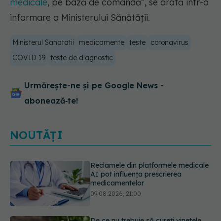
medicale
, pe bază de comandă”,
se arată într-o
informare a Ministerului Sănătății.
Ministerul Sanatatii
medicamente
teste
coronavirus
COVID 19
teste de diagnostic
Urmărește-ne și pe Google News -
abonează‑te!
NOUTĂȚI
De ce nu trebuie să cureți vinetele.
Ce conține, de fapt, coaja lor
09.08.2026, 20:00