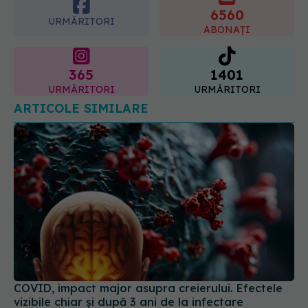
365
1401
URMĂRITORI
URMĂRITORI
ARTICOLE SIMILARE
COVID, impact major asupra creierului. Efectele
vizibile chiar și după 3 ani de la infectare
03 aug 2024, 14:12