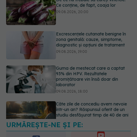
Excrescențele cutanate benigne în
zona genitală: cauze, simptome,
diagnostic și opțiuni de tratament
09.08.2026, 19:00
Guma de mestecat care a captat
93% din HPV. Rezultatele
promițătoare vin însă doar din
laborator
09.08.2026, 18:00
Câte zile de concediu avem nevoie
într-un an? Răspunsul oferit de un
studiu desfășurat timp de 40 de ani
09.08.2026, 17:00
URMĂREȘTE-NE ȘI PE:
Reclamele din platformele medicale
AI pot influența prescrierea
medicamentelor
6560
09.08.2026, 21:00
URMĂRITORI
ABONAȚI