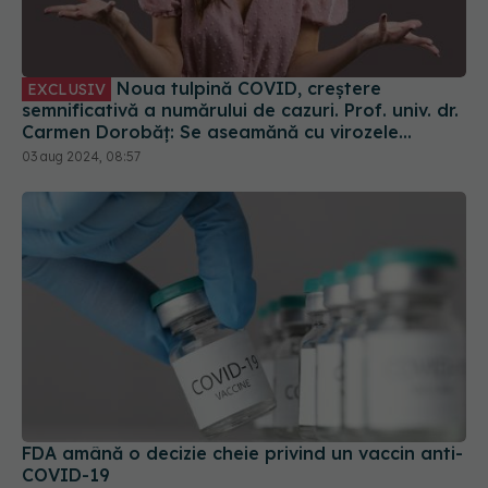
Noua tulpină COVID, creștere
EXCLUSIV
semnificativă a numărului de cazuri. Prof. univ. dr.
Carmen Dorobăț: Se aseamănă cu virozele
respiratorii. Nu necesită tratament simptomatic
03 aug 2024, 08:57
FDA amână o decizie cheie privind un vaccin anti-
COVID-19
07 apr 2025, 14:45