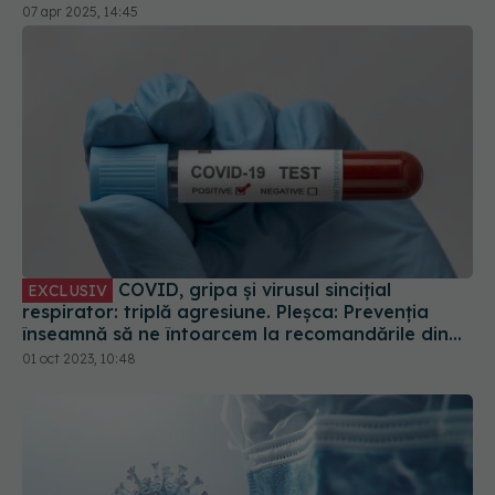
COVID, gripa și virusul sincițial
EXCLUSIV
respirator: triplă agresiune. Pleșca: Prevenția
înseamnă să ne întoarcem la recomandările din
timpul pandemiei!
01 oct 2023, 10:48