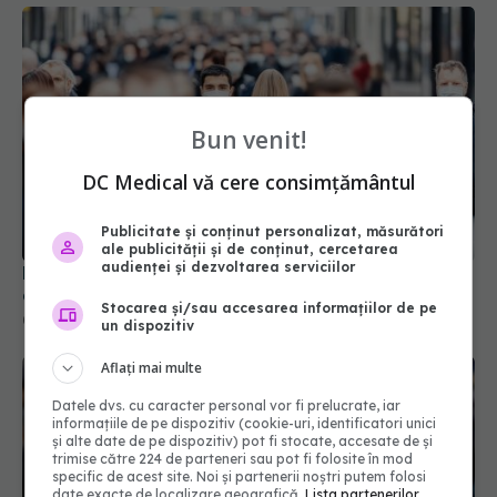
Bun venit!
DC Medical vă cere consimțământul
Evoluția COVID-19 în România. Datele surpriză
care dau peste cap previziunile specialiștilor
Publicitate și conținut personalizat, măsurători
ale publicității și de conținut, cercetarea
07 oct 2025, 16:23
audienței și dezvoltarea serviciilor
Stocarea și/sau accesarea informațiilor de pe
un dispozitiv
Aflați mai multe
Datele dvs. cu caracter personal vor fi prelucrate, iar
informațiile de pe dispozitiv (cookie-uri, identificatori unici
și alte date de pe dispozitiv) pot fi stocate, accesate de și
trimise către 224 de parteneri sau pot fi folosite în mod
specific de acest site. Noi și partenerii noștri putem folosi
date exacte de localizare geografică.
Lista partenerilor.