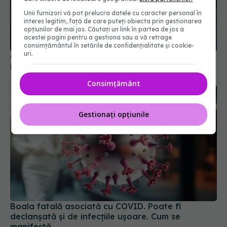
Unii furnizori vă pot prelucra datele cu caracter personal în
interes legitim, față de care puteți obiecta prin gestionarea
Creștere îngrijorătoare a cazurilor COVID-19 în
opțiunilor de mai jos. Căutați un link în partea de jos a
România
acestei pagini pentru a gestiona sau a vă retrage
consimțământul în setările de confidențialitate și cookie-
25 aug 2025, 22:31
uri.
Consimțământ
Gestionați opțiunile
Boala fatală asociată cu COVID. Poate fi
declanșată și de infecțiile ușoare. Cum se
manifestă
13 mai 2024, 08:44