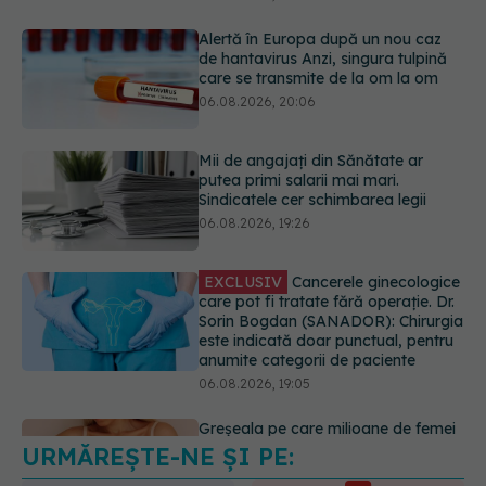
Mii de angajați din Sănătate ar
putea primi salarii mai mari.
Sindicatele cer schimbarea legii
06.08.2026, 19:26
EXCLUSIV
Cancerele ginecologice
care pot fi tratate fără operație. Dr.
Sorin Bogdan (SANADOR): Chirurgia
este indicată doar punctual, pentru
anumite categorii de paciente
06.08.2026, 19:05
Greșeala pe care milioane de femei
o fac când își cumpără sutien. Un
medic explică metoda corectă
06.08.2026, 18:08
URMĂREȘTE-NE ȘI PE:
EXCLUSIV
De ce unele paciente
cu cancer de col uterin nu mai ajung
la operație. Dr. Sorin Bogdan
6560
(SANADOR): Intervenția
URMĂRITORI
chirurgicală, doar în situații
ABONAȚI