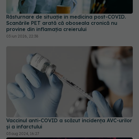
Scanările PET arată că oboseala cronică nu
provine din inflamația creierului
03 iun 2026, 22:38
Vaccinul anti-COVID a scăzut incidența AVC-urilor
și a infarctului
03 aug 2024, 16:27