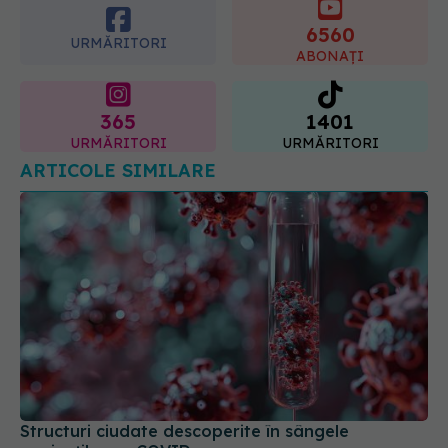
particulare
06.08.2026, 20:45
365
1401
URMĂRITORI
URMĂRITORI
ARTICOLE SIMILARE
Structuri ciudate descoperite în sângele
pacienților cu COVID
23 noi 2025, 16:19