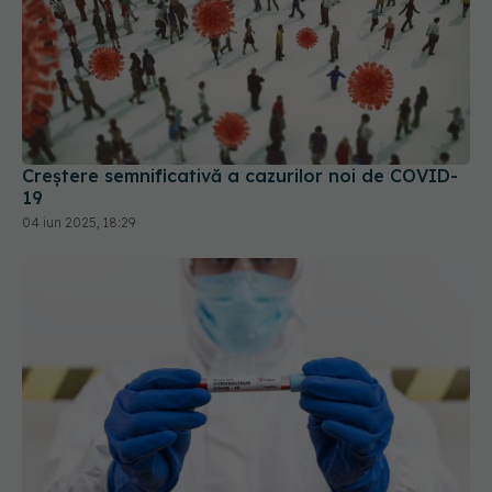
Creștere semnificativă a cazurilor noi de COVID-
19
04 iun 2025, 18:29
Ce se întâmplă cu cei care NU au avut COVID
05 aug 2025, 13:09