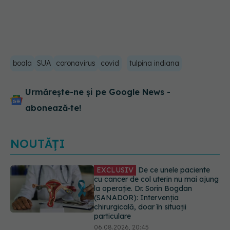
boala
SUA
coronavirus
covid
tulpina indiana
Urmărește-ne și pe Google News -
abonează‑te!
NOUTĂȚI
Alertă în Europa după un nou caz
de hantavirus Anzi, singura tulpină
care se transmite de la om la om
06.08.2026, 20:06