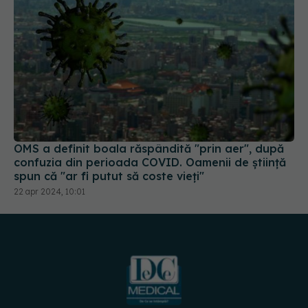
OMS a definit boala răspândită "prin aer", după
confuzia din perioada COVID. Oamenii de știință
spun că "ar fi putut să coste vieți"
22 apr 2024, 10:01
URMĂREȘTE-NE PE: