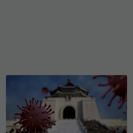
China neagă acuzația CIA cu privire la apariția