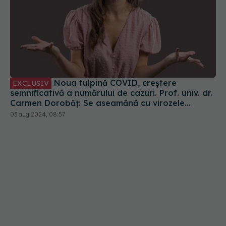
Noua tulpină COVID, creștere
EXCLUSIV
semnificativă a numărului de cazuri. Prof. univ. dr.
Carmen Dorobăț: Se aseamănă cu virozele
respiratorii. Nu necesită tratament simptomatic
03 aug 2024, 08:57