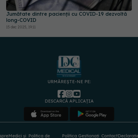
Jumătate dintre pacienții cu COVID-19 dezvoltă
long-COVID
15 dec 2025, 19:11
URMĂREȘTE-NE PE:
DESCARCĂ APLICAȚIA
spre
Medici și
Politica de
Politica
Gestionați
Contact
Declarați