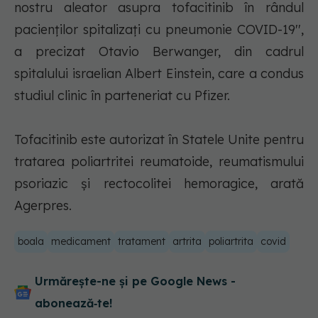
nostru aleator asupra tofacitinib în rândul
pacienţilor spitalizaţi cu pneumonie COVID-19'',
a precizat Otavio Berwanger, din cadrul
spitalului israelian Albert Einstein, care a condus
studiul clinic în parteneriat cu Pfizer.
Tofacitinib este autorizat în Statele Unite pentru
tratarea poliartritei reumatoide, reumatismului
psoriazic şi rectocolitei hemoragice, arată
Agerpres.
boala
medicament
tratament
artrita
poliartrita
covid
Urmărește-ne și pe Google News -
abonează‑te!