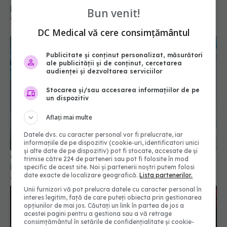
persistente și efecte asupra calității vieții
Bun venit!
05 aug 2024, 20:19
DC Medical vă cere consimțământul
Publicitate și conținut personalizat, măsurători
ale publicității și de conținut, cercetarea
audienței și dezvoltarea serviciilor
Stocarea și/sau accesarea informațiilor de pe
un dispozitiv
Aflați mai multe
Datele dvs. cu caracter personal vor fi prelucrate, iar
informațiile de pe dispozitiv (cookie-uri, identificatori unici
și alte date de pe dispozitiv) pot fi stocate, accesate de și
COVID, impact pe termen lung asupra sistemului
trimise către 224 de parteneri sau pot fi folosite în mod
imunitar. Schimbările sunt semnificative
specific de acest site. Noi și partenerii noștri putem folosi
date exacte de localizare geografică.
Lista partenerilor.
04 aug 2024, 11:26
Unii furnizori vă pot prelucra datele cu caracter personal în
interes legitim, față de care puteți obiecta prin gestionarea
opțiunilor de mai jos. Căutați un link în partea de jos a
acestei pagini pentru a gestiona sau a vă retrage
consimțământul în setările de confidențialitate și cookie-