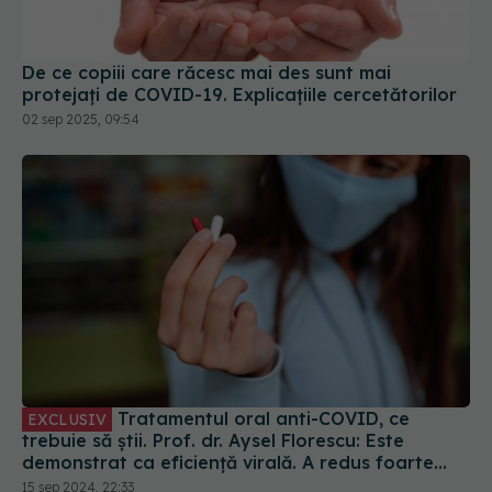
De ce copiii care răcesc mai des sunt mai
protejați de COVID-19. Explicațiile cercetătorilor
02 sep 2025, 09:54
Tratamentul oral anti-COVID, ce
EXCLUSIV
trebuie să știi. Prof. dr. Aysel Florescu: Este
demonstrat ca eficiență virală. A redus foarte
mult riscul de spitalizare
15 sep 2024, 22:33