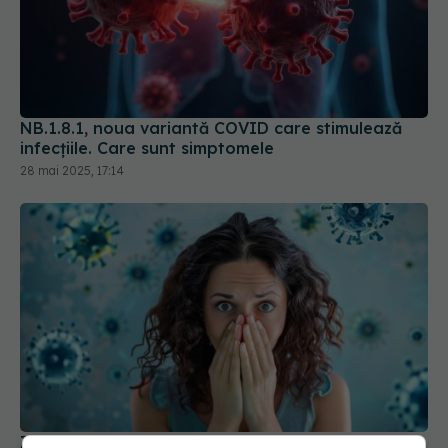
NB.1.8.1, noua variantă COVID care stimulează
infecțiile. Care sunt simptomele
28 mai 2025, 17:14
Impactul pe termen lung al COVID-19: Simptome