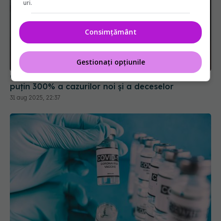
uri.
Consimțământ
Gestionați opțiunile
COVID-19, în creștere. Jurma: Creștere de cel
puțin 300% a cazurilor noi și a deceselor
31 aug 2025, 22:37