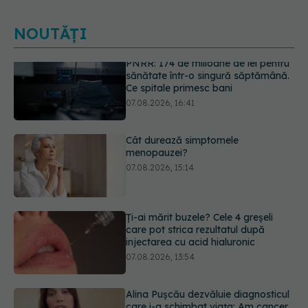
NOUTĂȚI
Cât durează simptomele
menopauzei?
07.08.2026, 15:14
Ți-ai mărit buzele? Cele 4 greșeli
care pot strica rezultatul după
injectarea cu acid hialuronic
07.08.2026, 13:54
Alina Pușcău dezvăluie diagnosticul
care i-a schimbat viața: Am cancer
la sân. Am intrat în metastază
07.08.2026, 12:39