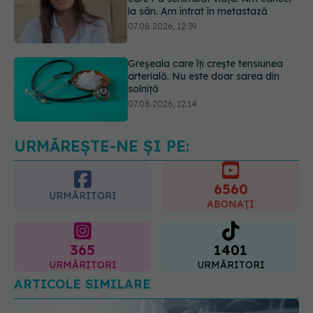
Greșeala care îți crește tensiunea
arterială. Nu este doar sarea din
solniță
07.08.2026, 12:14
PNRR: 174 de milioane de lei pentru
sănătate într-o singură săptămână.
Ce spitale primesc bani
07.08.2026, 16:41
URMĂREȘTE-NE ȘI PE:
6560
URMĂRITORI
ABONAȚI
365
1401
URMĂRITORI
URMĂRITORI
ARTICOLE SIMILARE