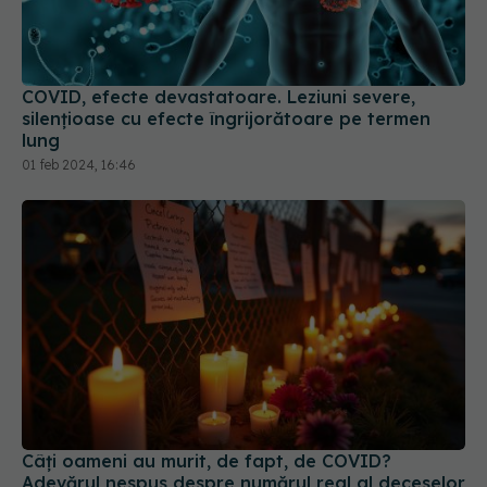
COVID, efecte devastatoare. Leziuni severe,
silențioase cu efecte îngrijorătoare pe termen
lung
01 feb 2024, 16:46
Câți oameni au murit, de fapt, de COVID?
Adevărul nespus despre numărul real al deceselor