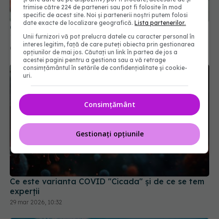
Creștere semnificativă a cazurilor noi de COVID-
trimise către 224 de parteneri sau pot fi folosite în mod
19
specific de acest site. Noi și partenerii noștri putem folosi
date exacte de localizare geografică.
Lista partenerilor.
04 iun 2025, 18:29
Unii furnizori vă pot prelucra datele cu caracter personal în
interes legitim, față de care puteți obiecta prin gestionarea
opțiunilor de mai jos. Căutați un link în partea de jos a
acestei pagini pentru a gestiona sau a vă retrage
consimțământul în setările de confidențialitate și cookie-
uri.
Consimțământ
Gestionați opțiunile
Ce este varianta COVID "Cicada" și de ce se tem
experții
29 mar 2026, 10:32