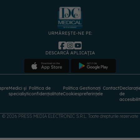
URMĂREȘTE-NE PE:
DESCARCĂ APLICAȚIA
spre
Medici și
Politica de
Politica
Gestionați
Contact
Declarați
specialiști
confidențialitate
Cookies
preferințele
de
accesibili
© 2026 PRESS MEDIA ELECTRONIC S.R.L. Toate drepturile rezervate