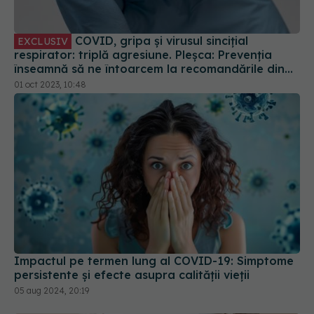
COVID, gripa și virusul sincițial
EXCLUSIV
respirator: triplă agresiune. Pleșca: Prevenția
înseamnă să ne întoarcem la recomandările din
timpul pandemiei!
01 oct 2023, 10:48
Impactul pe termen lung al COVID-19: Simptome
persistente și efecte asupra calității vieții
05 aug 2024, 20:19