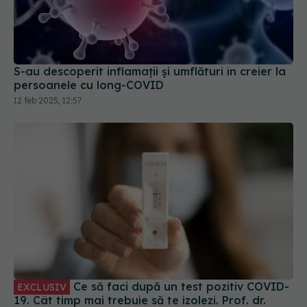
S-au descoperit inflamaţii și umflături în creier la
persoanele cu long-COVID
12 feb 2025, 12:57
Ce să faci după un test pozitiv COVID-
EXCLUSIV
19. Cât timp mai trebuie să te izolezi. Prof. dr.
Simin Aysel Florescu explică
08 ian 2025, 09:55