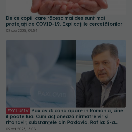
De ce copiii care răcesc mai des sunt mai
protejați de COVID-19. Explicațiile cercetătorilor
02 sep 2025, 09:54
Paxlovid: când apare în România, cine
EXCLUSIV
îl poate lua. Cum acționează nirmatrelvir și
ritonavir, substanțele din Paxlovid. Rafila: S-a
semnat contractul. Va fi disponibil la
09 oct 2023, 13:08
recomandarea medicului