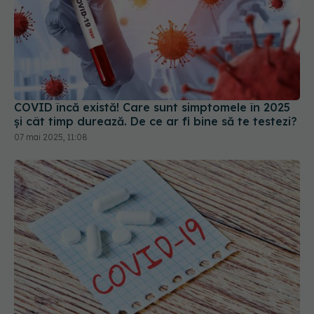
COVID încă există! Care sunt simptomele în 2025
și cât timp durează. De ce ar fi bine să te testezi?
07 mai 2025, 11:08
Sipavibart, medicamentul care previne COVID de
la AstraZeneca, a primit o aprobare de la EMA