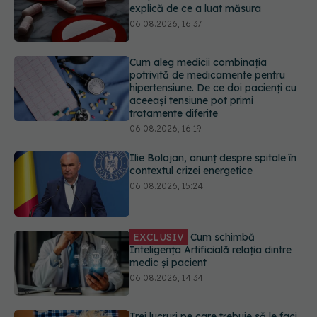
potrivită de medicamente pentru
hipertensiune. De ce doi pacienți cu
aceeași tensiune pot primi
tratamente diferite
06.08.2026, 16:19
Ilie Bolojan, anunț despre spitale în
contextul crizei energetice
06.08.2026, 15:24
EXCLUSIV
Cum schimbă
Inteligența Artificială relația dintre
medic și pacient
06.08.2026, 14:34
Trei lucruri pe care trebuie să le faci
după 45 de ani ca să întârzii
demența cu până la 13 ani
06.08.2026, 13:03