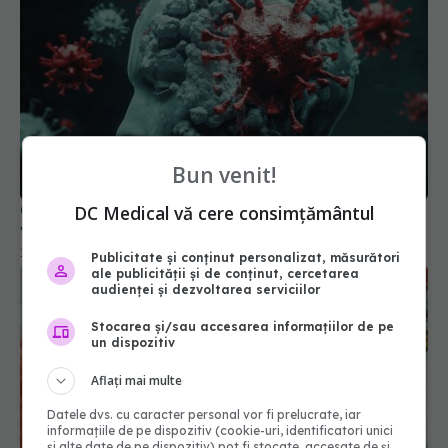
COVID, impact asupra creierului și după
Bun venit!
vindecare
18 dec 2025, 20:59
DC Medical vă cere consimțământul
Publicitate și conținut personalizat, măsurători
ale publicității și de conținut, cercetarea
audienței și dezvoltarea serviciilor
Stocarea și/sau accesarea informațiilor de pe
un dispozitiv
Aflați mai multe
Datele dvs. cu caracter personal vor fi prelucrate, iar
informațiile de pe dispozitiv (cookie-uri, identificatori unici
și alte date de pe dispozitiv) pot fi stocate, accesate de și