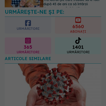
URMĂREȘTE-NE ȘI PE:
Colebil și Panzcebil, blocate
temporar în farmacii. ANMDMR
explică de ce a luat măsura
6560
06.08.2026, 16:37
URMĂRITORI
ABONAȚI
365
1401
URMĂRITORI
URMĂRITORI
ARTICOLE SIMILARE