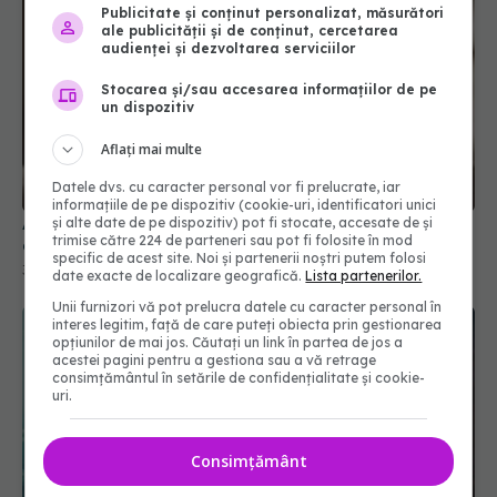
Publicitate și conținut personalizat, măsurători
ale publicității și de conținut, cercetarea
audienței și dezvoltarea serviciilor
Stocarea și/sau accesarea informațiilor de pe
un dispozitiv
Aflați mai multe
Alimente periculoase pentru pisici: lista pe care
Datele dvs. cu caracter personal vor fi prelucrate, iar
orice stăpân ar trebui s-o cunoască
informațiile de pe dispozitiv (cookie-uri, identificatori unici
și alte date de pe dispozitiv) pot fi stocate, accesate de și
30 iun 2026, 12:20
trimise către 224 de parteneri sau pot fi folosite în mod
specific de acest site. Noi și partenerii noștri putem folosi
date exacte de localizare geografică.
Lista partenerilor.
Unii furnizori vă pot prelucra datele cu caracter personal în
interes legitim, față de care puteți obiecta prin gestionarea
opțiunilor de mai jos. Căutați un link în partea de jos a
acestei pagini pentru a gestiona sau a vă retrage
consimțământul în setările de confidențialitate și cookie-
uri.
Consimțământ