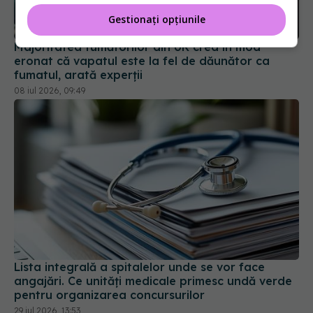
Majoritatea fumătorilor din UK cred în mod
Gestionați opțiunile
eronat că vapatul este la fel de dăunător ca
fumatul, arată experții
08 iul 2026, 09:49
Lista integrală a spitalelor unde se vor face
angajări. Ce unități medicale primesc undă verde
pentru organizarea concursurilor
29 iul 2026, 13:53