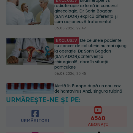
EXCLUSIV
De ce unele paciente
cu cancer de col uterin nu mai ajung
la operație. Dr. Sorin Bogdan
(SANADOR): Intervenția
chirurgicală, doar în situații
particulare
06.08.2026, 20:45
Alertă în Europa după un nou caz
de hantavirus Anzi, singura tulpină
care se transmite de la om la om
06.08.2026, 20:06
URMĂREȘTE-NE ȘI PE:
Ce se întâmplă cu colesterolul când
consumăm lactate integrale?
07.08.2026, 09:12
6560
URMĂRITORI
ABONAȚI
365
1401