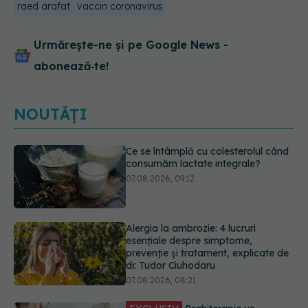
raed arafat
vaccin coronavirus
Urmărește-ne și pe Google News -
abonează‑te!
NOUTĂȚI
Alergia la ambrozie: 4 lucruri
esențiale despre simptome,
prevenție și tratament, explicate de
dr. Tudor Ciuhodaru
07.08.2026, 08:21
EXCLUSIV
Brahiterapie vs
radioterapie externă în cancerul
ginecologic. Dr. Sorin Bogdan
(SANADOR) explică diferența și
cum acționează tratamentul
06.08.2026, 22:49