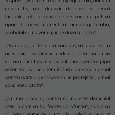
răspuns: „Nu cred că vom ajunge acolo, dar știți
cum este, totul depinde de cum evoluează
lucrurile, totul depinde de ce variante pot să
apară. La acest moment, la cum merge treaba,
probabil că nu vom ajunge doza a patra!”
„Probabil, și este o altă variantă, să ajungem ca
acest virus să devină endemic, asta înseamnă
că, așa cum facem vaccinul anual pentru gripa
sezonieră, să includem inclusiv un vaccin anual
pentru SARS-CoV-2 care să ne protejeze”, a mai
spus Raed Arafat.
„Nu mă pronunț, pentru că nu este domeniul
meu în care să fiu foarte aprofundat, să vin să
vă dau argumente și tot. Aici, colegii care sunt