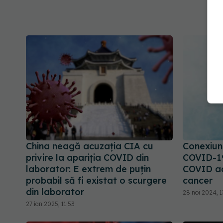
China neagă acuzația CIA cu
Conexiun
privire la apariția COVID din
COVID-19 
laborator: E extrem de puţin
COVID ac
probabil să fi existat o scurgere
cancer
din laborator
28 noi 2024, 1
27 ian 2025, 11:53