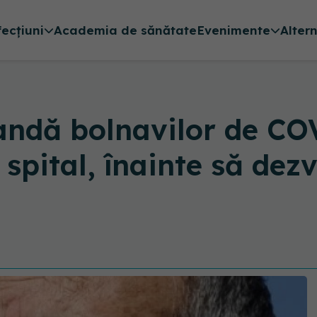
fecțiuni
Academia de sănătate
Evenimente
Alter
andă bolnavilor de CO
 spital, înainte să dez