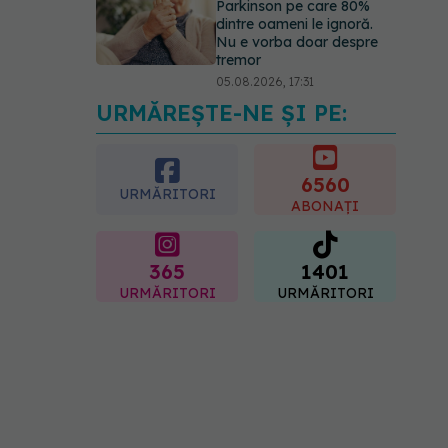
Parkinson pe care 80%
dintre oameni le ignoră.
Nu e vorba doar despre
tremor
05.08.2026, 17:31
URMĂREȘTE-NE ȘI PE:
Gabriela Cristea, manifest
pentru respect și
acceptare: Corpul
fiecăruia spune o poveste
6560
URMĂRITORI
05.08.2026, 21:23
ABONAȚI
365
1401
URMĂRITORI
URMĂRITORI