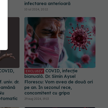
infectarea anterioară
10 iul 2024, 20:12
COVID,
COVID, infecție
EXCLUSIV
a
bianuală. Dr. Simin Aysel
 univ. dr.
Florescu: Vom avea de două ori
seamănă
pe an. În sezonul rece,
 Nu
concomitent cu gripa
ptomatic
29 aug 2024, 19:13