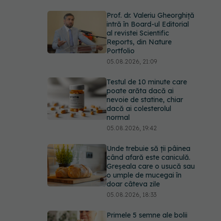
Prof. dr. Valeriu Gheorghiță
intră în Board-ul Editorial
al revistei Scientific
Reports, din Nature
Portfolio
05.08.2026, 21:09
Testul de 10 minute care
poate arăta dacă ai
nevoie de statine, chiar
dacă ai colesterolul
normal
05.08.2026, 19:42
Unde trebuie să ții pâinea
când afară este caniculă.
Greșeala care o usucă sau
o umple de mucegai în
doar câteva zile
05.08.2026, 18:33
Primele 5 semne ale bolii