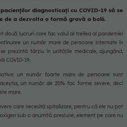
pacienților diagnosticați cu COVID-19 să se
nte de a dezvolta o formă gravă a bolii.
t două lucruri care fac valul al treilea al pandemiei
 continuare un număr mare de persoane internate în
 se prezintă târziu în unitățile medicale, ajungând,
olii COVID-19.
 motive: un număr foarte mare de persoane sunt
in aceștia, un număr de 20% fac forme severe, deci
ste mare.
ere care necesită spitalizare, pentru că ele nu pot
de oxigen sub o anumită presiune, element pe care nu