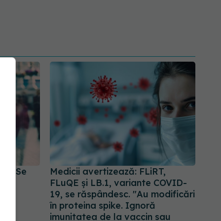
ID. Se
Medicii avertizează: FLiRT,
FLuQE și LB.1, variante COVID-
19, se răspândesc. "Au modificări
în proteina spike. Ignoră
imunitatea de la vaccin sau