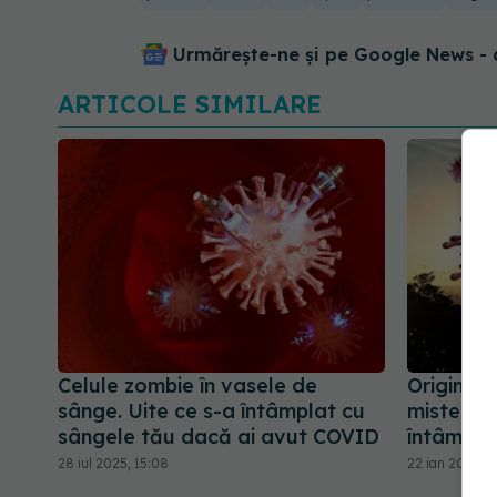
Urmărește-ne și pe Google News - 
ARTICOLE SIMILARE
Celule zombie în vasele de
Originea
sânge. Uite ce s-a întâmplat cu
mister. 
sângele tău dacă ai avut COVID
întâmplat
28 iul 2025, 15:08
22 ian 2025, 1