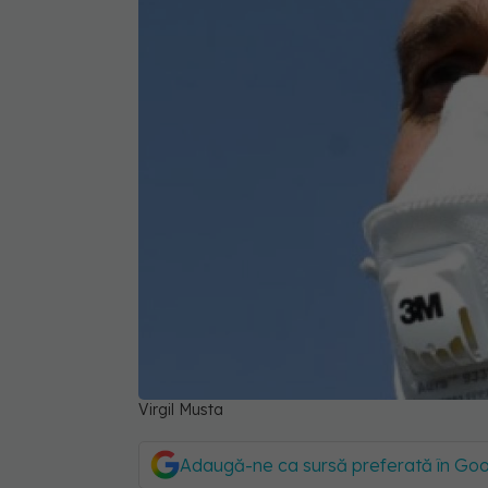
Virgil Musta
Adaugă-ne ca sursă preferată în Go