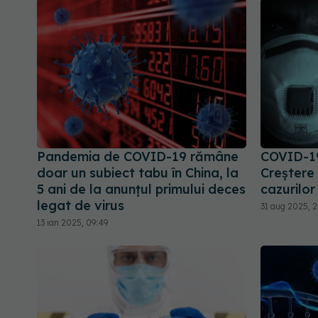
Pandemia de COVID-19 rămâne
COVID-19
doar un subiect tabu în China, la
Creștere
5 ani de la anunțul primului deces
cazurilor
legat de virus
31 aug 2025, 2
13 ian 2025, 09:49