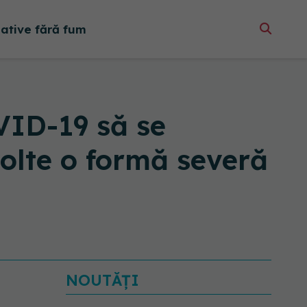
native fără fum
VID-19 să se
volte o formă severă
NOUTĂȚI