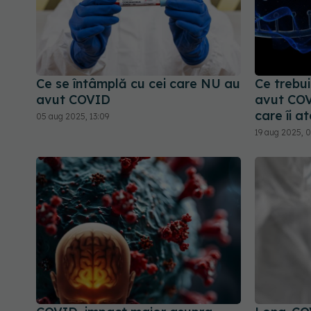
Ce se întâmplă cu cei care NU au
Ce trebui
avut COVID
avut COV
care îi a
05 aug 2025, 13:09
19 aug 2025, 0