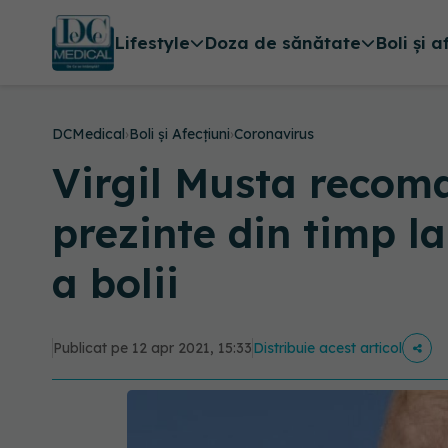
Lifestyle
Doza de sănătate
Boli și a
DCMedical
›
Boli și Afecțiuni
›
Coronavirus
Virgil Musta recom
prezinte din timp la
a bolii
Publicat pe 12 apr 2021, 15:33
Distribuie acest articol