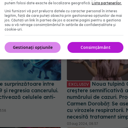
putem folosi date exacte de localizare geografică.
Lista partenerilor.
Unii furnizori vă pot prelucra datele cu caracter personal în interes
legitim, față de care puteți obiecta prin gestionarea opțiunilor de mai
jos. Căutați un link în partea de jos a acestei pagini pentru a gestiona
sau a vă retrage consimțământul în setările de confidențialitate și
cookie-uri.
Gestionați opțiunile
Consimțământ
e surprinzătoare între
Noua tulpină 
EXCLUSIV
și regresia cancerului.
creștere semnificativă 
tivează celulele anti-
numărului de cazuri. Prof.
Carmen Dorobăț: Se a
cu virozele respiratorii.
3:58
necesită tratament sim
03 aug 2024, 08:57