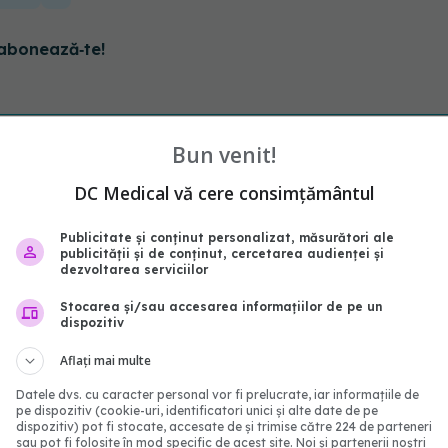
abonează‑te!
Bun venit!
DC Medical vă cere consimțământul
Publicitate și conținut personalizat, măsurători ale
publicității și de conținut, cercetarea audienței și
dezvoltarea serviciilor
Stocarea și/sau accesarea informațiilor de pe un
dispozitiv
 COVID-19 rămâne un
XEC, noua variantă COV
Aflați mai multe
Ce ascunde China? Ce s-a
răspândește rapid
, de fapt, în Wuhan
Datele dvs. cu caracter personal vor fi prelucrate, iar informațiile de
16 sep 2024, 08:42
pe dispozitiv (cookie-uri, identificatori unici și alte date de pe
8:57
dispozitiv) pot fi stocate, accesate de și trimise către 224 de parteneri
sau pot fi folosite în mod specific de acest site. Noi și partenerii noștri