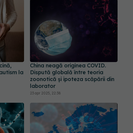
cină,
China neagă originea COVID.
autism la
Dispută globală între teoria
zoonotică și ipoteza scăpării din
laborator
23 apr 2025, 22:38