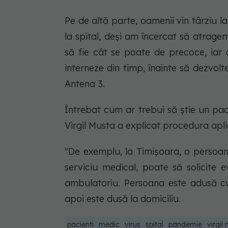
Pe de altă parte, oamenii vin târziu la
la spital, deși am încercat să atrage
să fie cât se poate de precoce, iar 
interneze din timp, înainte să dezvolte
Antena 3.
Întrebat cum ar trebui să știe un paci
Virgil Musta a explicat procedura aplic
"De exemplu, la Timișoara, o persoan
serviciu medical, poate să solicite 
ambulatoriu. Persoana este adusă cu 
apoi este dusă la domiciliu.
pacienti
medic
virus
spital
pandemie
virgil