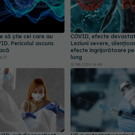
e să știe cei care au
COVID, efecte devastat
ID. Pericolul ascuns
Leziuni severe, silențioa
tacă
efecte îngrijorătoare p
lung
8:37
01 feb 2024, 16:46