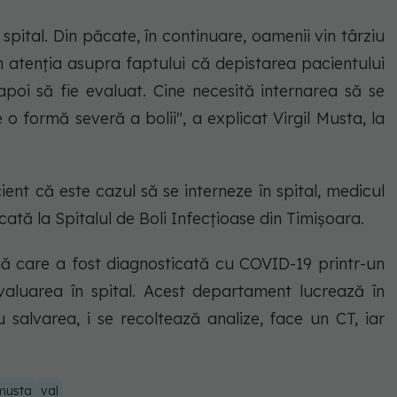
 spital. Din păcate, în continuare, oamenii vin târziu
m atenția asupra faptului că depistarea pacientului
apoi să fie evaluat. Cine necesită internarea să se
 o formă severă a bolii", a explicat Virgil Musta, la
ent că este cazul să se interneze în spital, medicul
ată la Spitalul de Boli Infecțioase din Timișoara.
ă care a fost diagnosticată cu COVID-19 printr-un
evaluarea în spital. Acest departament lucrează în
salvarea, i se recoltează analize, face un CT, iar
 musta
val