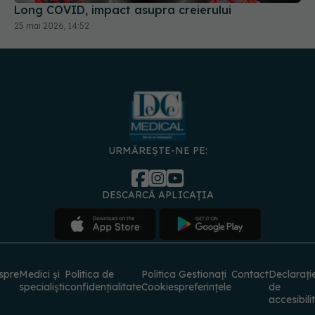
Long COVID, impact asupra creierului
25 mai 2026, 14:52
URMĂREȘTE-NE PE:
DESCARCĂ APLICAȚIA
spre
Medici și
Politica de
Politica
Gestionați
Contact
Declarați
specialiști
confidențialitate
Cookies
preferințele
de
accesibili