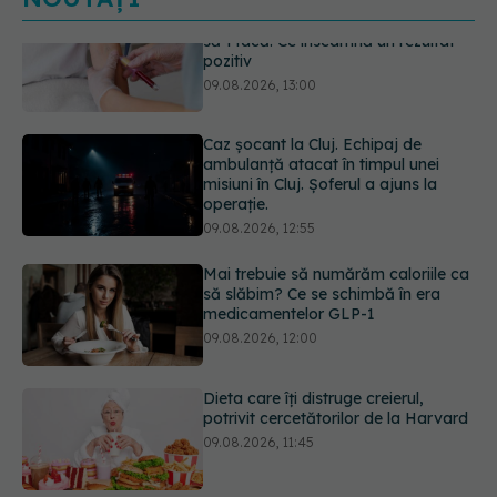
Caz șocant la Cluj. Echipaj de
ambulanță atacat în timpul unei
misiuni în Cluj. Șoferul a ajuns la
operație.
09.08.2026, 12:55
Mai trebuie să numărăm caloriile ca
să slăbim? Ce se schimbă în era
medicamentelor GLP-1
09.08.2026, 12:00
Dieta care îți distruge creierul,
potrivit cercetătorilor de la Harvard
09.08.2026, 11:45
Cum folosești uleiul esențial de
rozmarin pentru a opri căderea
părului