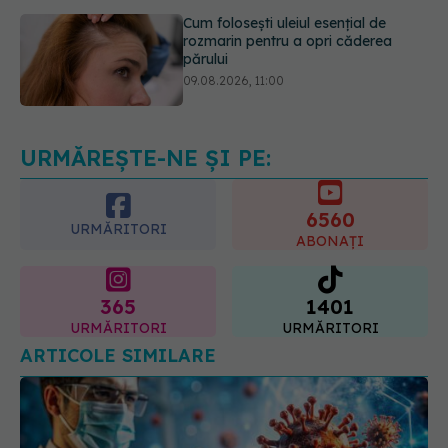
09.08.2026, 11:00
Ce este testul TORCH și cine trebuie
să-l facă. Ce înseamnă un rezultat
pozitiv
09.08.2026, 13:00
URMĂREȘTE-NE ȘI PE:
6560
URMĂRITORI
ABONAȚI
365
1401
URMĂRITORI
URMĂRITORI
ARTICOLE SIMILARE