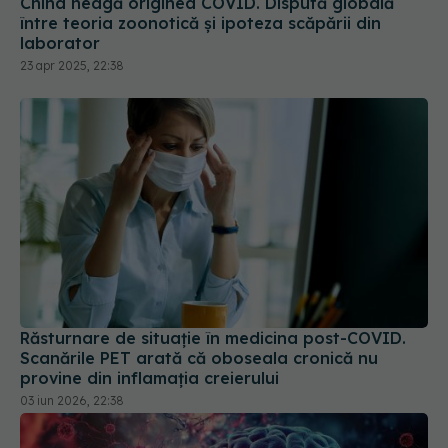
China neagă originea COVID. Dispută globală
între teoria zoonotică și ipoteza scăpării din
laborator
23 apr 2025, 22:38
Răsturnare de situație în medicina post-COVID.
Scanările PET arată că oboseala cronică nu
provine din inflamația creierului
03 iun 2026, 22:38