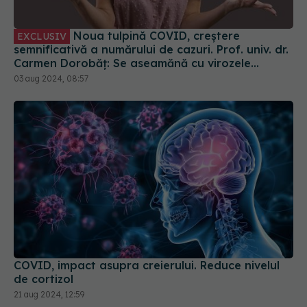
Noua tulpină COVID, creștere
EXCLUSIV
semnificativă a numărului de cazuri. Prof. univ. dr.
Carmen Dorobăț: Se aseamănă cu virozele
respiratorii. Nu necesită tratament simptomatic
03 aug 2024, 08:57
COVID, impact asupra creierului. Reduce nivelul
de cortizol
21 aug 2024, 12:59