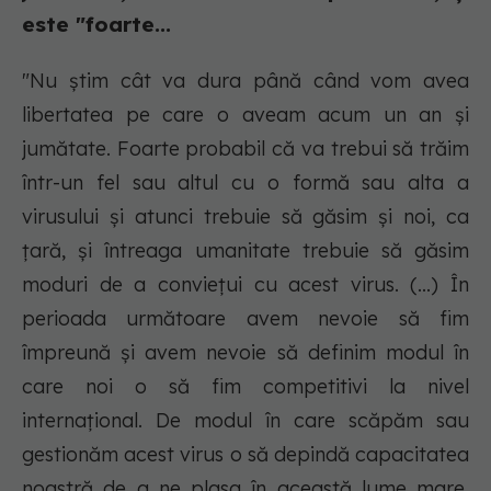
este "foarte...
"Nu ştim cât va dura până când vom avea
libertatea pe care o aveam acum un an şi
jumătate. Foarte probabil că va trebui să trăim
într-un fel sau altul cu o formă sau alta a
virusului şi atunci trebuie să găsim şi noi, ca
ţară, şi întreaga umanitate trebuie să găsim
moduri de a convieţui cu acest virus. (...) În
perioada următoare avem nevoie să fim
împreună şi avem nevoie să definim modul în
care noi o să fim competitivi la nivel
internaţional. De modul în care scăpăm sau
gestionăm acest virus o să depindă capacitatea
noastră de a ne plasa în această lume mare.