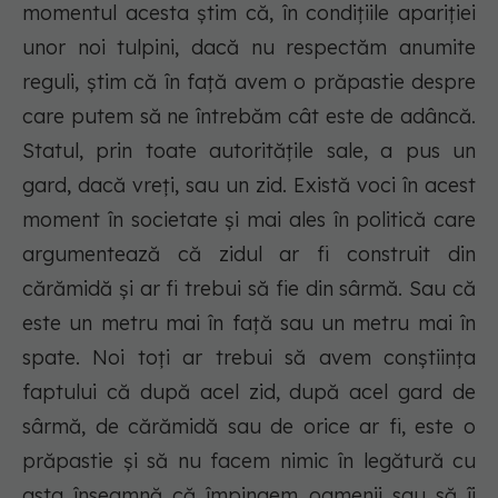
momentul acesta ştim că, în condiţiile apariţiei
unor noi tulpini, dacă nu respectăm anumite
reguli, ştim că în faţă avem o prăpastie despre
care putem să ne întrebăm cât este de adâncă.
Statul, prin toate autorităţile sale, a pus un
gard, dacă vreţi, sau un zid. Există voci în acest
moment în societate şi mai ales în politică care
argumentează că zidul ar fi construit din
cărămidă şi ar fi trebui să fie din sârmă. Sau că
este un metru mai în faţă sau un metru mai în
spate. Noi toţi ar trebui să avem conştiinţa
faptului că după acel zid, după acel gard de
sârmă, de cărămidă sau de orice ar fi, este o
prăpastie şi să nu facem nimic în legătură cu
asta înseamnă că împingem oamenii sau să îi