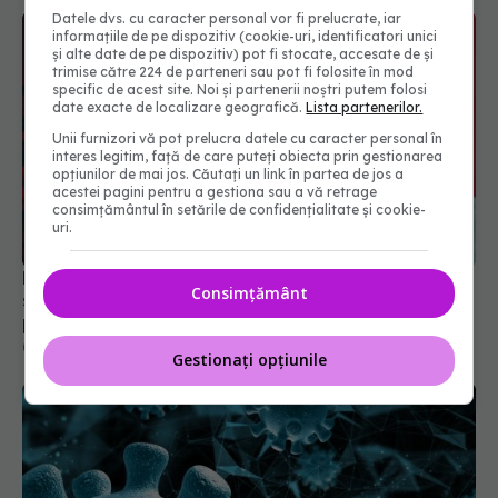
Datele dvs. cu caracter personal vor fi prelucrate, iar
informațiile de pe dispozitiv (cookie-uri, identificatori unici
și alte date de pe dispozitiv) pot fi stocate, accesate de și
trimise către 224 de parteneri sau pot fi folosite în mod
specific de acest site. Noi și partenerii noștri putem folosi
date exacte de localizare geografică.
Lista partenerilor.
Unii furnizori vă pot prelucra datele cu caracter personal în
interes legitim, față de care puteți obiecta prin gestionarea
opțiunilor de mai jos. Căutați un link în partea de jos a
acestei pagini pentru a gestiona sau a vă retrage
consimțământul în setările de confidențialitate și cookie-
uri.
Noua tulpină COVID determină creșteri ale
Consimțământ
spitalizărilor. Se recomandă vaccinarea și
purtarea măștii
06 iun 2025, 16:44
Gestionați opțiunile