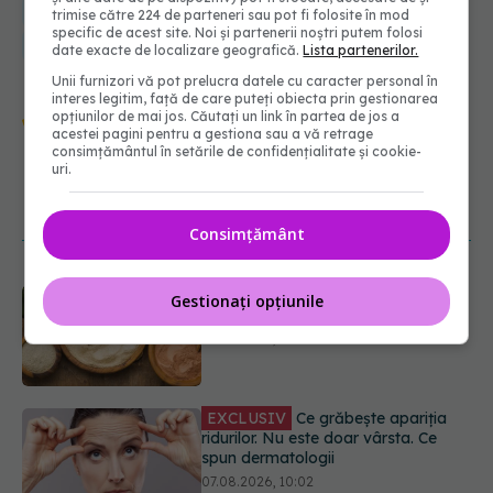
medical
somn
stil de viata
fumat
IMC
diabet de tip 2
trimise către 224 de parteneri sau pot fi folosite în mod
specific de acest site. Noi și partenerii noștri putem folosi
cronotip
durata somn
apnee somn
doza de sanatate
date exacte de localizare geografică.
Lista partenerilor.
Unii furnizori vă pot prelucra datele cu caracter personal în
interes legitim, față de care puteți obiecta prin gestionarea
Urmărește-ne și pe Google News -
opțiunilor de mai jos. Căutați un link în partea de jos a
acestei pagini pentru a gestiona sau a vă retrage
abonează‑te!
consimțământul în setările de confidențialitate și cookie-
uri.
NOUTĂȚI
Consimțământ
EXCLUSIV
Ce grăbește apariția
Gestionați opțiunile
ridurilor. Nu este doar vârsta. Ce
spun dermatologii
07.08.2026, 10:02
Ce se întâmplă cu colesterolul când
consumăm lactate integrale?
07.08.2026, 09:12