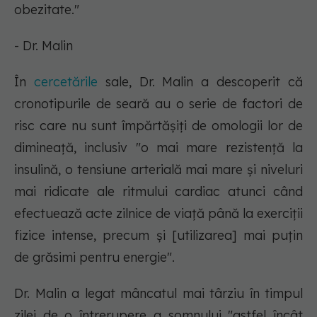
obezitate."
- Dr. Malin
În
cercetările
sale, Dr. Malin a descoperit că
cronotipurile de seară au o serie de factori de
risc care nu sunt împărtășiți de omologii lor de
dimineață, inclusiv "o mai mare rezistență la
insulină, o tensiune arterială mai mare și niveluri
mai ridicate ale ritmului cardiac atunci când
efectuează acte zilnice de viață până la exerciții
fizice intense, precum și [utilizarea] mai puțin
de grăsimi pentru energie".
Dr. Malin a legat mâncatul mai târziu în timpul
zilei de o întrerupere a somnului "astfel încât