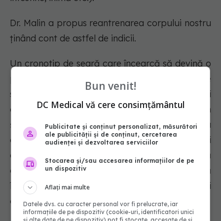
Dr. Malin a propus reantrenarea corpului nostru
ținând cont de astfel de indicii.
Un cronotip de seară care încearcă să devină o
persoană matinală ar putea lua în considerare
Bun venit!
să se trezească cu 15-30 de minute mai
DC Medical vă cere consimțământul
devreme, când încă este ziuă, să ia micul dejun
și să se miște puțin mai mult dimineața. Aceștia
Publicitate și conținut personalizat, măsurători
ale publicității și de conținut, cercetarea
ar putea încerca să evite mâncarea și
audienței și dezvoltarea serviciilor
activitatea fizică pe timp de noapte, să
Stocarea și/sau accesarea informațiilor de pe
un dispozitiv
coboare luminile puternice mai devreme și să
încerce să se culce cu 15-30 de minute mai
Aflați mai multe
devreme.
Datele dvs. cu caracter personal vor fi prelucrate, iar
informațiile de pe dispozitiv (cookie-uri, identificatori unici
și alte date de pe dispozitiv) pot fi stocate, accesate de și