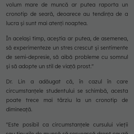
volum mare de muncă ar putea raporta un
cronotip de seară, deoarece au tendința de a
lucra și sunt mai atenți noaptea.
În același timp, aceștia ar putea, de asemenea,
să experimenteze un stres crescut și sentimente
de semi-depresie, să aibă probleme cu somnul
și să adopte un stil de viață prost."
Dr. Lin a adăugat că, în cazul în care
circumstanțele studentului se schimbă, acesta
poate trece mai târziu la un cronotip de
dimineață.
"Este posibil ca circumstanțele cursului vieții
sau tipurile de muncă să servească drept cauză