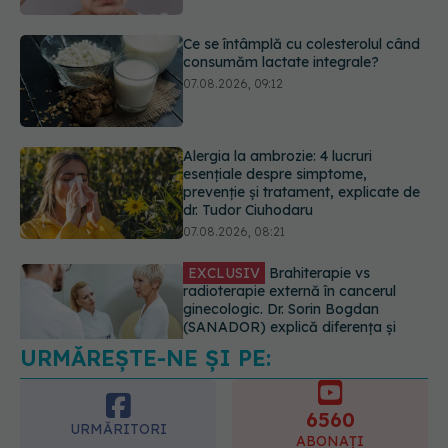
Alergia la ambrozie: 4 lucruri
esențiale despre simptome,
prevenție și tratament, explicate de
dr. Tudor Ciuhodaru
07.08.2026, 08:21
EXCLUSIV
Brahiterapie vs
radioterapie externă în cancerul
ginecologic. Dr. Sorin Bogdan
(SANADOR) explică diferența și
cum acționează tratamentul
06.08.2026, 22:49
Ashwagandha: 4 efecte adverse
potențial grave
07.08.2026, 11:03
URMĂREȘTE-NE ȘI PE:
6560
URMĂRITORI
ABONAȚI