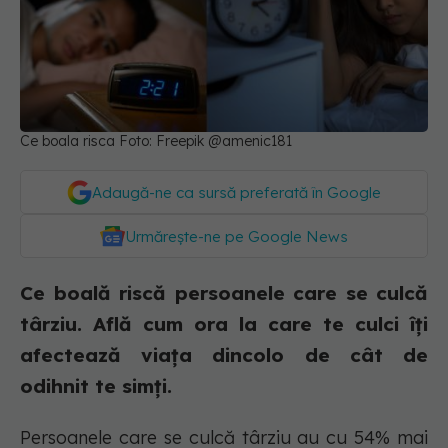
Ce boala risca Foto: Freepik @amenic181
Adaugă-ne ca sursă preferată în Google
Urmărește-ne pe Google News
Ce boală riscă persoanele care se culcă
târziu. Află cum ora la care te culci îți
afectează viața dincolo de cât de
odihnit te simți.
Persoanele care se culcă târziu au cu 54% mai