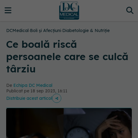
DCMedical
›
Boli și Afecțiuni
›
Diabetologie & Nutriție
Ce boală riscă
persoanele care se culcă
târziu
De
Echipa DC Medical
Publicat pe 18 sep 2023, 16:11
Distribuie acest articol