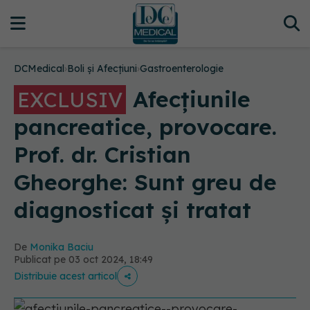
DCMedical
›
Boli și Afecțiuni
›
Gastroenterologie
Afecțiunile
EXCLUSIV
pancreatice, provocare.
Prof. dr. Cristian
Gheorghe: Sunt greu de
diagnosticat și tratat
De
Monika Baciu
Publicat pe 03 oct 2024, 18:49
Distribuie acest articol