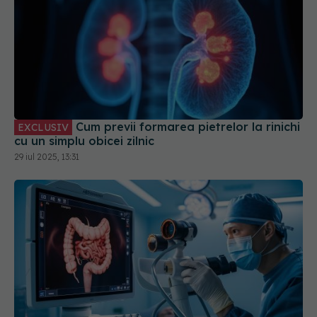
Cum previi formarea pietrelor la rinichi
EXCLUSIV
cu un simplu obicei zilnic
29 iul 2025, 13:31
Vârsta la care este indicată colonoscopia. Dr.
Eliza Gangone (SANADOR): Chiar dacă NU ai