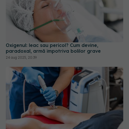
Oxigenul: leac sau pericol? Cum devine,
paradoxal, armă împotriva bolilor grave
24 aug 2025, 20:39
Testul simplu care pune diagnosticul
EXCLUSIV
de boală varicoasă
16 iun 2025, 16:19