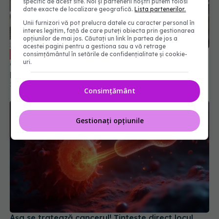
specific de acest site. Noi și partenerii noștri putem folosi
date exacte de localizare geografică.
Lista partenerilor.
Cum ajută suportul psihologic pacienții
EXCLUSIV
Unii furnizori vă pot prelucra datele cu caracter personal în
oncologici. Dr. Lucia Stănculeanu explică rolul
interes legitim, față de care puteți obiecta prin gestionarea
psihologului și psihiatrului în oncologie
opțiunilor de mai jos. Căutați un link în partea de jos a
acestei pagini pentru a gestiona sau a vă retrage
20 sep 2025, 21:56
consimțământul în setările de confidențialitate și cookie-
uri.
Consimțământ
Gestionați opțiunile
Așa se tratează cancerul! Țintește direct locul
unde a fost tumora
12 iul 2025, 11:57