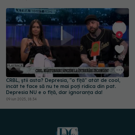
CRBL, știi asta? Depresia, "o fiță" atât de cool,
încât te face să nu te mai poți ridica din pat.
Depresia NU e o fiță, dar ignoranța da!
09 iun 2025, 18:34
URMĂREȘTE-NE PE: