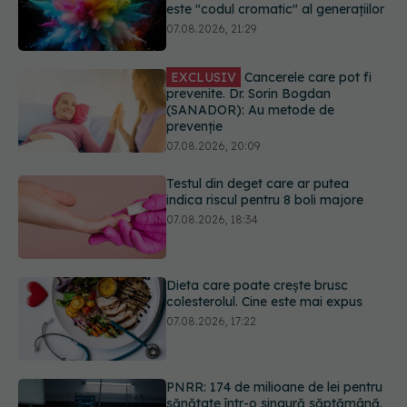
(SANADOR): Au metode de
prevenție
07.08.2026, 20:09
Testul din deget care ar putea
indica riscul pentru 8 boli majore
07.08.2026, 18:34
Dieta care poate crește brusc
colesterolul. Cine este mai expus
07.08.2026, 17:22
PNRR: 174 de milioane de lei pentru
sănătate într-o singură săptămână.
Ce spitale primesc bani
07.08.2026, 16:41
URMĂREȘTE-NE ȘI PE:
Ce spune culoarea ta preferată
despre vârsta pe care o ai. Care