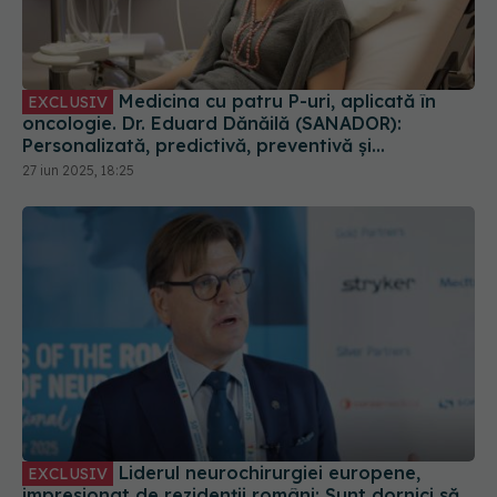
Medicina cu patru P-uri, aplicată în
EXCLUSIV
oncologie. Dr. Eduard Dănăilă (SANADOR):
Personalizată, predictivă, preventivă și
participativă
27 iun 2025, 18:25
Liderul neurochirurgiei europene,
EXCLUSIV
impresionat de rezidenții români: Sunt dornici să
învețe și vor să devină excelenți!
18 sep 2025, 21:47