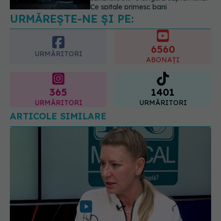
este "codul cromatic" al generațiilor
6560
07.08.2026, 21:29
URMĂRITORI
ABONAȚI
365
1401
URMĂRITORI
URMĂRITORI
ARTICOLE SIMILARE
Totul despre cancerul colorectal. Dr.
EXCLUSIV
Eliza Gangone (SANADOR), la DC Medical și DC