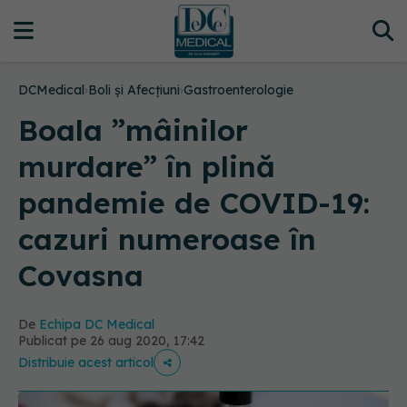
DCMedical
›
Boli și Afecțiuni
›
Gastroenterologie
Boala ”mâinilor
murdare” în plină
pandemie de COVID-19:
cazuri numeroase în
Covasna
De
Echipa DC Medical
Publicat pe 26 aug 2020, 17:42
Distribuie acest articol