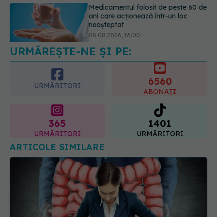
Transpirații nocturne: semnul ignorat
care poate ascunde probleme
serioase de sănătate
08.08.2026, 20:00
URMĂREȘTE-NE ȘI PE:
6560
URMĂRITORI
ABONAȚI
365
1401
URMĂRITORI
URMĂRITORI
ARTICOLE SIMILARE