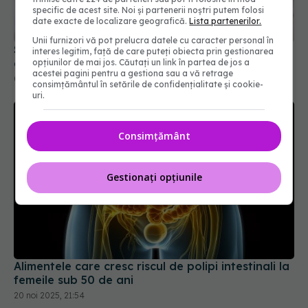
specific de acest site. Noi și partenerii noștri putem folosi
date exacte de localizare geografică.
Lista partenerilor.
Unii furnizori vă pot prelucra datele cu caracter personal în
Semnul din intestin care crește riscul de cancer
interes legitim, față de care puteți obiecta prin gestionarea
colorectal
opțiunilor de mai jos. Căutați un link în partea de jos a
acestei pagini pentru a gestiona sau a vă retrage
01 feb 2026, 17:00
consimțământul în setările de confidențialitate și cookie-
uri.
Consimțământ
Gestionați opțiunile
Alimentele care cresc riscul de polipi intestinali la
femeile sub 50 de ani
20 noi 2025, 21:54