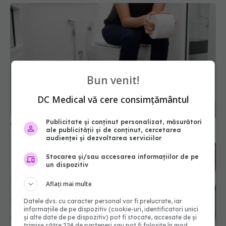
Bun venit!
DC Medical vă cere consimțământul
Publicitate și conținut personalizat, măsurători
Cum se stă corect pe toaletă
ale publicității și de conținut, cercetarea
17 mar 2026, 10:56
audienței și dezvoltarea serviciilor
Stocarea și/sau accesarea informațiilor de pe
un dispozitiv
Aflați mai multe
Datele dvs. cu caracter personal vor fi prelucrate, iar
informațiile de pe dispozitiv (cookie-uri, identificatori unici
și alte date de pe dispozitiv) pot fi stocate, accesate de și
trimise către 224 de parteneri sau pot fi folosite în mod