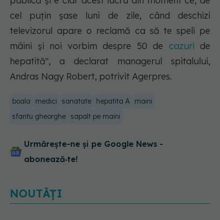
publică şi e clar acest lucru din moment ce, de
cel puţin şase luni de zile, când deschizi
televizorul apare o reclamă ca să te speli pe
mâini şi noi vorbim despre 50 de
cazuri
de
hepatită", a declarat managerul spitalului,
Andras Nagy Robert, potrivit Agerpres.
boala
medici
sanatate
hepatita A
maini
sfantu gheorghe
sapalt pe maini
Urmărește-ne și pe Google News -
abonează‑te!
NOUTĂȚI