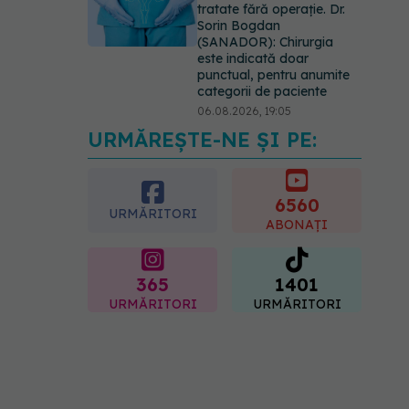
tratate fără operație. Dr.
Sorin Bogdan
(SANADOR): Chirurgia
este indicată doar
punctual, pentru anumite
categorii de paciente
06.08.2026, 19:05
URMĂREȘTE-NE ȘI PE:
EXCLUSIV
Brahiterapie
vs radioterapie externă în
cancerul ginecologic. Dr.
Sorin Bogdan (SANADOR)
6560
URMĂRITORI
explică diferența și cum
ABONAȚI
acționează tratamentul
06.08.2026, 22:49
365
1401
URMĂRITORI
URMĂRITORI