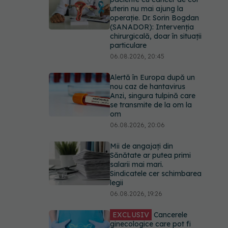
uterin nu mai ajung la
operație. Dr. Sorin Bogdan
(SANADOR): Intervenția
chirurgicală, doar în situații
particulare
06.08.2026, 20:45
Alertă în Europa după un
nou caz de hantavirus
Anzi, singura tulpină care
se transmite de la om la
om
06.08.2026, 20:06
Mii de angajați din
Sănătate ar putea primi
salarii mai mari.
Sindicatele cer schimbarea
legii
06.08.2026, 19:26
EXCLUSIV
Cancerele
ginecologice care pot fi