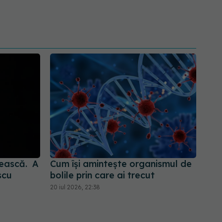
nească. A
Cum își amintește organismul de
scu
bolile prin care ai trecut
20 iul 2026, 22:38