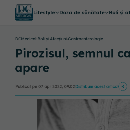
Lifestyle
Doza de sănătate
Boli și a
DCMedical
›
Boli și Afecțiuni
›
Gastroenterologie
Pirozisul, semnul ca
apare
Publicat pe 07 apr 2022, 09:02
Distribuie acest articol