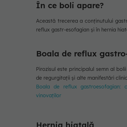
În ce boli apare?
Această trecerea a conținutului gast
reflux gastr-esofagian și în hernia hia
Boala de reflux gastro
Pirozisul este principalul semn al boli
de regurgitații și alte manifestări clin
Boala de reflux gastroesofagian: 
vinovaților
Hernia hiatală