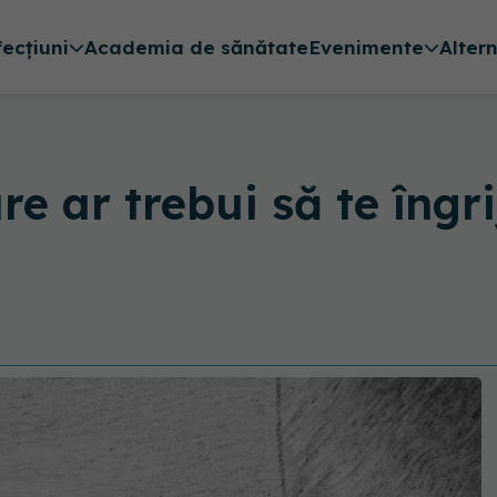
fecțiuni
Academia de sănătate
Evenimente
Alter
re ar trebui să te îngri