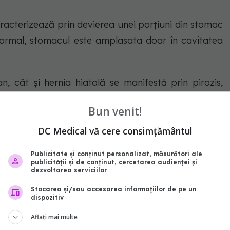
caracterizează prin devierea unei porțiuni din stomac
d normal, stomacul este amplasata doar în cavitatea
n, cât și hernia hiatală se manifestă prin pirozis,
ăți în înghițire și, uneori, tuse.
Bun venit!
DC Medical vă cere consimțământul
Publicitate și conținut personalizat, măsurători ale
publicității și de conținut, cercetarea audienței și
te factori care mențin și favorizează durerile
dezvoltarea serviciilor
ntră obezitatea, sarcina, fumatul, consumul meselor
Stocarea și/sau accesarea informațiilor de pe un
dispozitiv
testinal, consumul de alcool, cafea sau condimente
mente, cum este aspirina.
Aflați mai multe