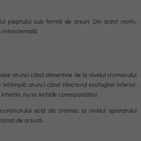
elul pieptului sub formă de arsuri. Din acest motiv,
 retrosternală.
pare atunci când alimentele de la nivelul stomacului
e întâmplă atunci când sfincterul esofagian inferior,
 intestin, nu se închide corespunzător.
onținutului acid din stomac la nivelul aparatului
b formă de arsură.