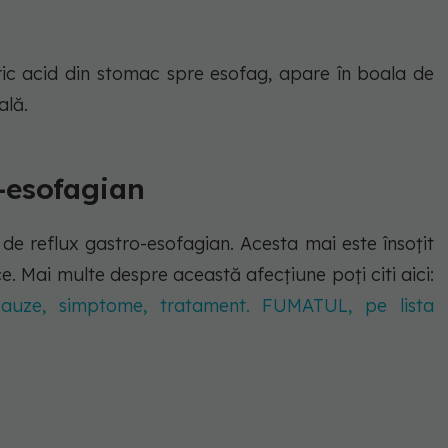
ric acid din stomac spre esofag, apare în boala de
tală.
-esofagian
i de reflux gastro-esofagian. Acesta mai este însoțit
ice. Mai multe despre această afecțiune poți citi aici:
cauze, simptome, tratament. FUMATUL, pe lista