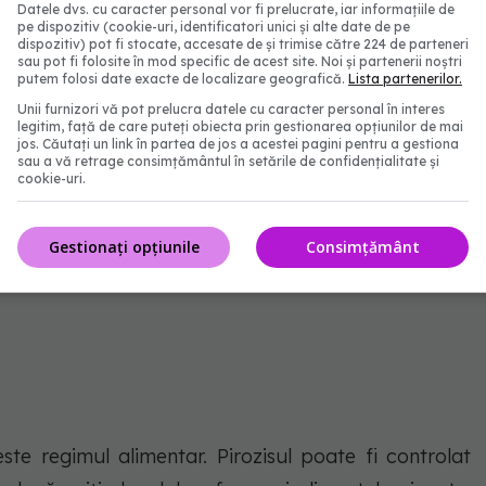
Datele dvs. cu caracter personal vor fi prelucrate, iar informațiile de
pe dispozitiv (cookie-uri, identificatori unici și alte date de pe
dispozitiv) pot fi stocate, accesate de și trimise către 224 de parteneri
sau pot fi folosite în mod specific de acest site. Noi și partenerii noștri
putem folosi date exacte de localizare geografică.
Lista partenerilor.
Unii furnizori vă pot prelucra datele cu caracter personal în interes
t și stabilirea unui diagnostic pozitiv, se poate
legitim, față de care puteți obiecta prin gestionarea opțiunilor de mai
jos. Căutați un link în partea de jos a acestei pagini pentru a gestiona
ala care îl însoțește poate fi tratat prin 3 abordări
sau a vă retrage consimțământul în setările de confidențialitate și
cookie-uri.
Gestionați opțiunile
Consimțământ
ste regimul alimentar. Pirozisul poate fi controlat