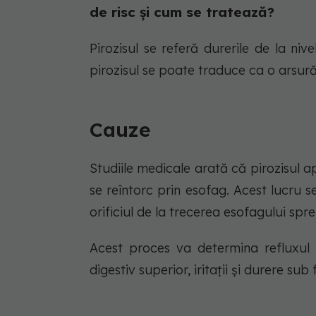
de risc și cum se tratează?
Pirozisul se referă durerile de la niv
pirozisul se poate traduce ca o arsură
Cauze
Studiile medicale arată că pirozisul a
se reîntorc prin esofag. Acest lucru s
orificiul de la trecerea esofagului spre
Acest proces va determina refluxul c
digestiv superior, iritații și durere su