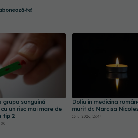
abonează‑te!
e grupa sanguină
Doliu în medicina româ
 cu un risc mai mare de
murit dr. Narcisa Nicole
 tip 2
13 iul 2026, 15:44
5:00