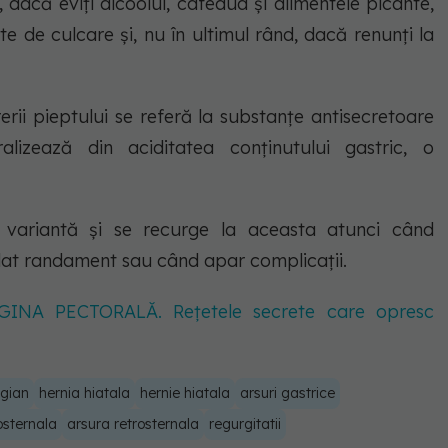
dacă eviți alcoolul, cafeaua și alimentele picante,
 de culcare și, nu în ultimul rând, dacă renunți la
ii pieptului se referă la substanțe antisecretoare
alizează din aciditatea conținutului gastric, o
a variantă și se recurge la aceasta atunci când
dat randament sau când apar complicații.
GINA PECTORALĂ. Rețetele secrete care opresc
agian
hernia hiatala
hernie hiatala
arsuri gastrice
osternala
arsura retrosternala
regurgitatii