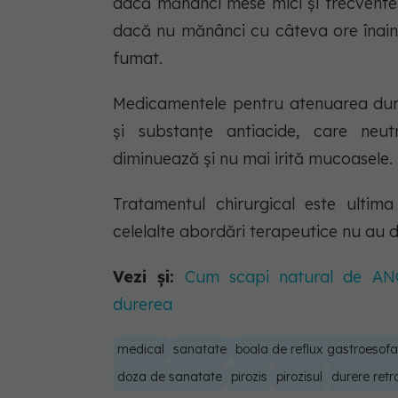
dacă mănânci mese mici și frecvente, 
dacă nu mănânci cu câteva ore înainte
fumat.
Medicamentele pentru atenuarea durer
și substanțe antiacide, care neutr
diminuează și nu mai irită mucoasele.
Tratamentul chirurgical este ultim
celelalte abordări terapeutice nu au 
Vezi și:
Cum scapi natural de AN
durerea
medical
sanatate
boala de reflux gastroesof
doza de sanatate
pirozis
pirozisul
durere retr