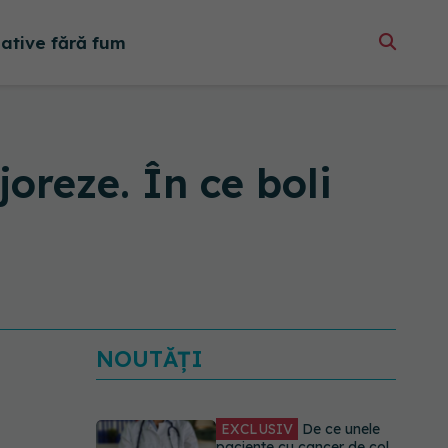
native fără fum
joreze. În ce boli
NOUTĂȚI
EXCLUSIV
De ce unele
paciente cu cancer de col