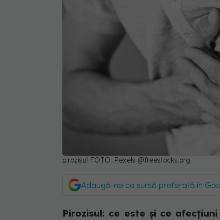
pirozisul FOTO: Pexels @freestocks.org
Adaugă-ne ca sursă preferată în Go
Pirozisul: ce este și ce afecțiun