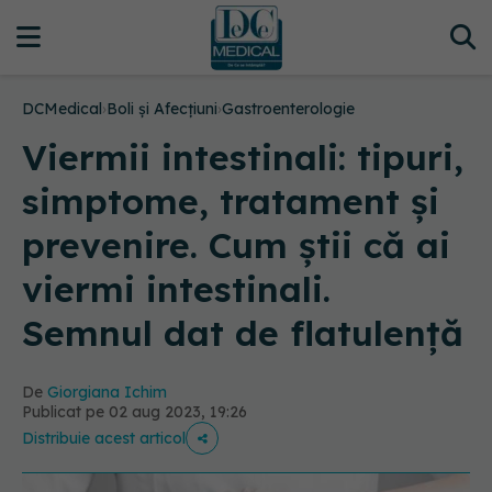
DCMedical
›
Boli și Afecțiuni
›
Gastroenterologie
Viermii intestinali: tipuri,
simptome, tratament și
prevenire. Cum știi că ai
viermi intestinali.
Semnul dat de flatulență
De
Giorgiana Ichim
Publicat pe 02 aug 2023, 19:26
Distribuie acest articol