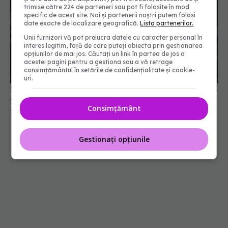
trimise către 224 de parteneri sau pot fi folosite în mod
specific de acest site. Noi și partenerii noștri putem folosi
date exacte de localizare geografică.
Lista partenerilor.
Unii furnizori vă pot prelucra datele cu caracter personal în
interes legitim, față de care puteți obiecta prin gestionarea
opțiunilor de mai jos. Căutați un link în partea de jos a
acestei pagini pentru a gestiona sau a vă retrage
consimțământul în setările de confidențialitate și cookie-
uri.
Noi reguli medicale pentru obținerea și reînnoirea
permisului de conducere. Ce se schimbă
Consimțământ
30 iul 2026, 15:58
Gestionați opțiunile