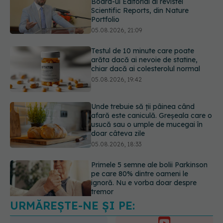
arăta dacă ai nevoie de statine,
chiar dacă ai colesterolul normal
05.08.2026, 19:42
Unde trebuie să ții pâinea când
afară este caniculă. Greșeala care o
usucă sau o umple de mucegai în
doar câteva zile
05.08.2026, 18:33
Primele 5 semne ale bolii Parkinson
pe care 80% dintre oameni le
ignoră. Nu e vorba doar despre
tremor
05.08.2026, 17:31
Gabriela Cristea, manifest pentru
respect și acceptare: Corpul
fiecăruia spune o poveste
05.08.2026, 21:23
URMĂREȘTE-NE ȘI PE: