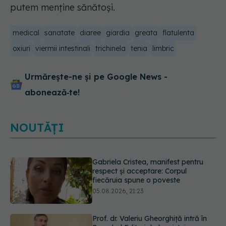
putem menține sănătoși.
medical
sanatate
diaree
giardia
greata
flatulenta
oxiuri
viermii intestinali
trichinela
tenia
limbric
Urmărește-ne și pe Google News -
abonează‑te!
NOUTĂȚI
Prof. dr. Valeriu Gheorghiță intră în
Board-ul Editorial al revistei
Scientific Reports, din Nature
Portfolio
05.08.2026, 21:09
Testul de 10 minute care poate