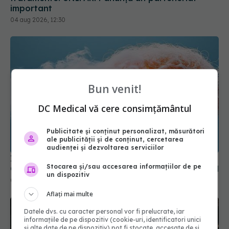
important
04 aug 2026, 12:30
Bun venit!
DC Medical vă cere consimțământul
Publicitate și conținut personalizat, măsurători
ale publicității și de conținut, cercetarea
audienței și dezvoltarea serviciilor
Ingredientul care ar putea crește riscul de AVC.
Stocarea și/sau accesarea informațiilor de pe
Cercetătorii au descoperit cum afectează creierul
un dispozitiv
05 aug 2026, 09:29
Aflați mai multe
Datele dvs. cu caracter personal vor fi prelucrate, iar
informațiile de pe dispozitiv (cookie-uri, identificatori unici
și alte date de pe dispozitiv) pot fi stocate, accesate de și