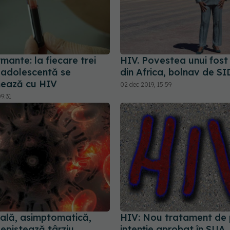
rmante: la fiecare trei
HIV. Povestea unui fos
 adolescentă se
din Africa, bolnav de S
ează cu HIV
02 dec 2019, 15:59
9:31
rală, asimptomatică,
HIV: Nou tratament de 
epistează târziu
intenție aprobat în SUA