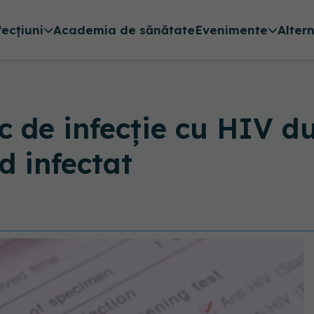
fecțiuni
Academia de sănătate
Evenimente
Alter
sc de infecție cu HIV d
d infectat