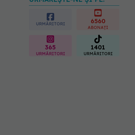
Dieta care poate crește
brusc colesterolul. Cine
este mai expus
6560
07.08.2026, 17:22
URMĂRITORI
ABONAȚI
365
1401
URMĂRITORI
URMĂRITORI