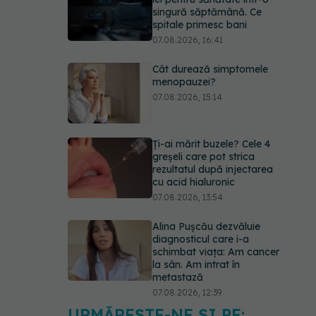
singură săptămână. Ce
spitale primesc bani
07.08.2026, 16:41
Cât durează simptomele
menopauzei?
07.08.2026, 15:14
Ți-ai mărit buzele? Cele 4
greșeli care pot strica
rezultatul după injectarea
cu acid hialuronic
07.08.2026, 13:54
Alina Pușcău dezvăluie
diagnosticul care i-a
schimbat viața: Am cancer
la sân. Am intrat în
metastază
07.08.2026, 12:39
URMĂREȘTE-NE ȘI PE: