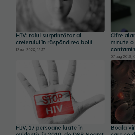
HIV: rolul surprinzător al
Cifre ala
creierului în răspândirea bolii
minute o
contamin
12 iun 2020, 13:37
07 aug 2018, 0
HIV, 17 persoane luate în
Boala vi
evidență, în 2019, de DSP Neamț
care se d