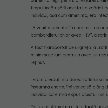
oameni ai legii pentru a restabili ordine
timpul încătușării acesta l-a zgâriat p
individul, așa cum amenința, era infec
„A venit momentul în care mi s-a confi
bombardierul chiar avea HIV”, a scris
A fost transportat de urgneță la Instit
minim șase luni pentru a avea un rezul
reținut.
„Eram pierdut, mă durea sufletul și mă
înseamnă enorm, îmi venea să plâng de 
individul care m-a expus acestui risc 
Dar cum ultrajul nu este o faptă gravă