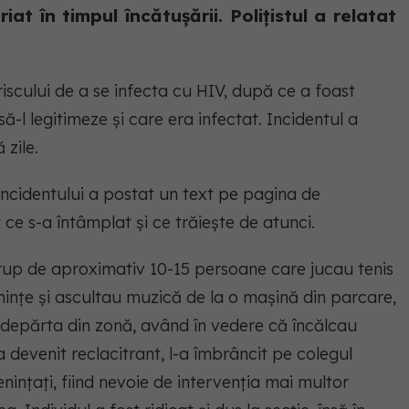
iat în timpul încătușării. Polițistul a relatat
riscului de a se infecta cu HIV, după ce a foast
-l legitimeze și care era infectat. Incidentul a
 zile.
 incidentului a postat un text pe pagina de
 ce s-a întâmplat și ce trăiește de atunci.
rup de aproximativ 10-15 persoane care jucau tenis
mințe și ascultau muzică de la o mașină din parcare,
 îndepărta din zonă, având în vedere că încălcau
i a devenit reclacitrant, l-a îmbrâncit pe colegul
menințați, fiind nevoie de intervenția mai multor