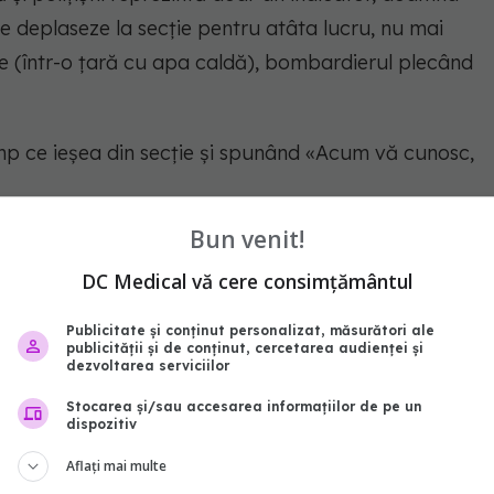
e deplaseze la secție pentru atâta lucru, nu mai
ie (într-o țară cu apa caldă), bombardierul plecând
timp ce ieșea din secție și spunând «Acum vă cunosc,
Bun venit!
 întreaga breaslă neputincioasă.
DC Medical vă cere consimțământul
Publicitate și conținut personalizat, măsurători ale
pla cu viata mea dacă eu voi dezvolta virusul HIV
publicității și de conținut, cercetarea audienței și
dezvoltarea serviciilor
esc unde voi mai găsi motivația să-mi fac meseria
Stocarea și/sau accesarea informațiilor de pe un
lătește suferința?
dispozitiv
Aflați mai multe