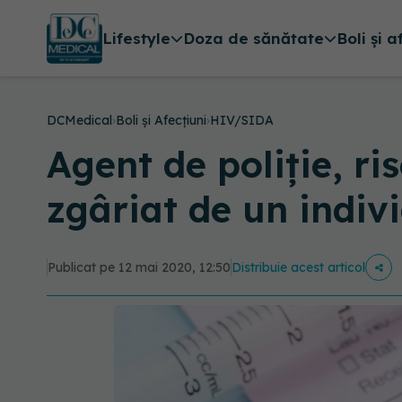
Lifestyle
Doza de sănătate
Boli și a
DCMedical
›
Boli și Afecțiuni
›
HIV/SIDA
Agent de poliție, ri
zgâriat de un indivi
Publicat pe 12 mai 2020, 12:50
Distribuie acest articol