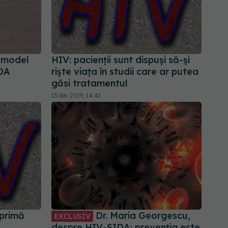
t model
HIV: pacienții sunt dispuși să-și
IDA
riște viața în studii care ar putea
găsi tratamentul
13 dec 2019, 14:41
primă
Dr. Maria Georgescu,
EXCLUSIV
despre HIV-SIDA: prevenția este