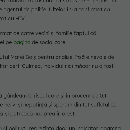
a. Individul a fost ridicat și dus la secție, însă în
e agentul de poliție. Ulteior i s-a confirmat că
tat cu HIV.
rmat de către vecini și familie faptul că
 el pe
pagina
de socializare.
utul Matei Balș pentru analize, însă e nevoie de
tat cert. Culmea, individul nici măcar nu a fost
 gândeam la riscul care și în procent de 0,1
nervi și neputință și speram din tot sufletul că
să-și petreacă noaptea în arest.
 și polițiștii reprezintă doar un indicator, doamna