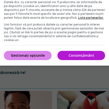
Datele dvs. cu caracter personal vor fi prelucrate, iar informațiile de
r bombardierul se plimba liber pe stradă,
pe dispozitiv (cookie-uri, identificatori unici și alte date de pe
dispozitiv) pot fi stocate, accesate de și trimise către 224 de parteneri
te sa agreseze un organ al legii ca oricum nu
sau pot fi folosite în mod specific de acest site. Noi și partenerii noștri
putem folosi date exacte de localizare geografică.
Lista partenerilor.
Unii furnizori vă pot prelucra datele cu caracter personal în interes
legitim, față de care puteți obiecta prin gestionarea opțiunilor de mai
jos. Căutați un link în partea de jos a acestei pagini pentru a gestiona
sau a vă retrage consimțământul în setările de confidențialitate și
cookie-uri.
ris el pe Facebook.
Gestionați opțiunile
Consimțământ
abonează‑te!