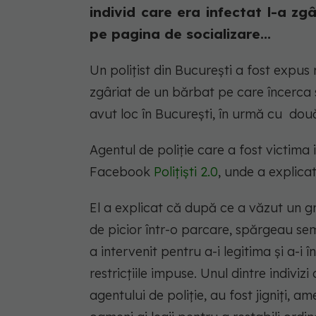
individ care era infectat l-a zgâr
pe pagina de socializare...
Un polițist din București a fost expus 
zgâriat de un bărbat pe care încerca să
avut loc în București, în urmă cu două
Agentul de poliție care a fost victima
Facebook
Polițiști 2.0
, unde a explicat
El a explicat că după ce a văzut un g
de picior într-o parcare, spărgeau se
a intervenit pentru a-i legitima și a-i
restricțiile impuse. Unul dintre indiviz
agentului de poliție, au fost jigniți, a