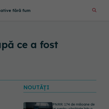
native fără fum
upă ce a fost
NOUTĂȚI
PNRR: 174 de milioane de
lei pentru sănătate într-o