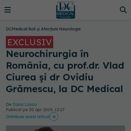
DCMedical
›
Boli și Afecțiuni
›
Neurologie
EXCLUSIV
Neurochirurgia în
România, cu prof.dr. Vlad
Ciurea și dr Ovidiu
Grămescu, la DC Medical
De
Dana Lascu
Publicat pe 30 apr 2019, 13:27
Distribuie acest articol