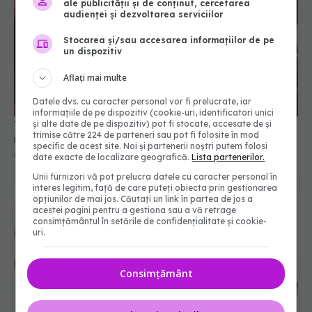
ale publicității și de conținut, cercetarea
audienței și dezvoltarea serviciilor
Stocarea și/sau accesarea informațiilor de pe
un dispozitiv
Aflați mai multe
Datele dvs. cu caracter personal vor fi prelucrate, iar
informațiile de pe dispozitiv (cookie-uri, identificatori unici
și alte date de pe dispozitiv) pot fi stocate, accesate de și
Tipul de apă pe care îl consumi poate crește
trimise către 224 de parteneri sau pot fi folosite în mod
riscul de Parkinson
specific de acest site. Noi și partenerii noștri putem folosi
04 mar 2026, 09:25
date exacte de localizare geografică.
Lista partenerilor.
Unii furnizori vă pot prelucra datele cu caracter personal în
interes legitim, față de care puteți obiecta prin gestionarea
opțiunilor de mai jos. Căutați un link în partea de jos a
acestei pagini pentru a gestiona sau a vă retrage
consimțământul în setările de confidențialitate și cookie-
uri.
Consimțământ