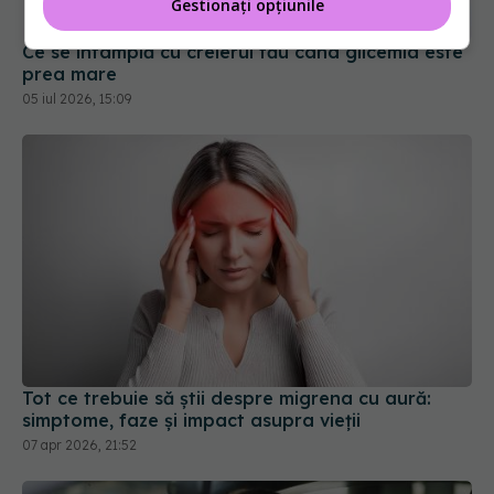
Gestionați opțiunile
Ce se întâmplă cu creierul tău când glicemia este
prea mare
05 iul 2026, 15:09
Tot ce trebuie să știi despre migrena cu aură:
simptome, faze și impact asupra vieții
07 apr 2026, 21:52