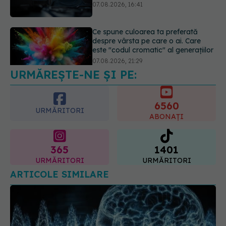
07.08.2026, 16:41
Ce spune culoarea ta preferată
despre vârsta pe care o ai. Care
este "codul cromatic" al generațiilor
07.08.2026, 21:29
URMĂREȘTE-NE ȘI PE:
6560
URMĂRITORI
ABONAȚI
365
1401
URMĂRITORI
URMĂRITORI
ARTICOLE SIMILARE