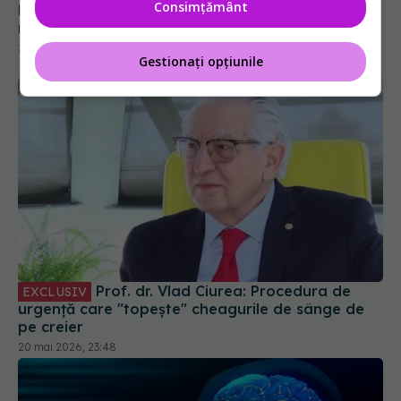
Consimțământ
Gestionați opțiunile
Prof. dr. Vlad Ciurea: Procedura de
EXCLUSIV
urgență care "topește" cheagurile de sânge de
pe creier
20 mai 2026, 23:48