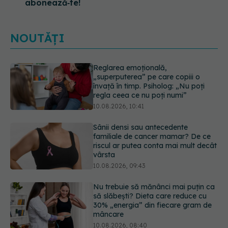
abonează‑te!
NOUTĂȚI
Sânii densi sau antecedente
familiale de cancer mamar? De ce
riscul ar putea conta mai mult decât
vârsta
10.08.2026, 09:43
Nu trebuie să mănânci mai puțin ca
să slăbești? Dieta care reduce cu
30% „energia” din fiecare gram de
mâncare
10.08.2026, 08:40
Reclamele din platformele medicale
AI pot influența prescrierea
medicamentelor
09.08.2026, 21:00