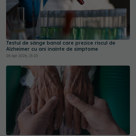
Testul de sânge banal care prezice riscul de
Alzheimer cu ani înainte de simptome
28 apr 2026, 15:20
Tremurul în boala Parkinson nu înseamnă
neapărat că boala este mai gravă, arată un
studiu
02 iul 2026, 22:43