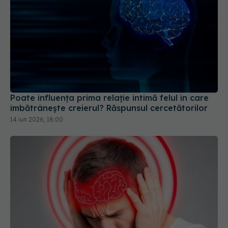
Poate influența prima relație intimă felul în care
îmbătrânește creierul? Răspunsul cercetătorilor
14 iun 2026, 18:00
Semnele comune care indică un mini-AVC. Cât de
periculos este