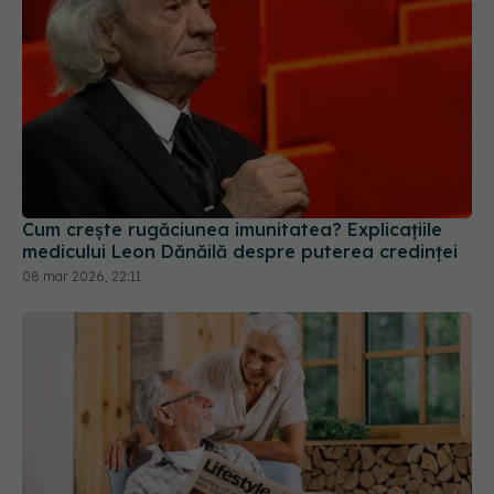
Cum crește rugăciunea imunitatea? Explicațiile
medicului Leon Dănăilă despre puterea credinței
08 mar 2026, 22:11
Obiceiul care scade riscul de demență cu până la