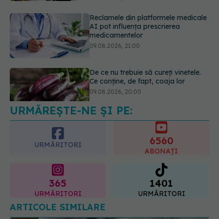
De ce nu trebuie să cureți vinetele.
Ce conține, de fapt, coaja lor
09.08.2026, 20:00
URMĂREȘTE-NE ȘI PE:
Reglarea emoțională,
„superputerea” pe care copiii o
învață în timp. Psiholog: „Nu poți
6560
regla ceea ce nu poți numi”
URMĂRITORI
ABONAȚI
10.08.2026, 10:41
365
1401
URMĂRITORI
URMĂRITORI
ARTICOLE SIMILARE