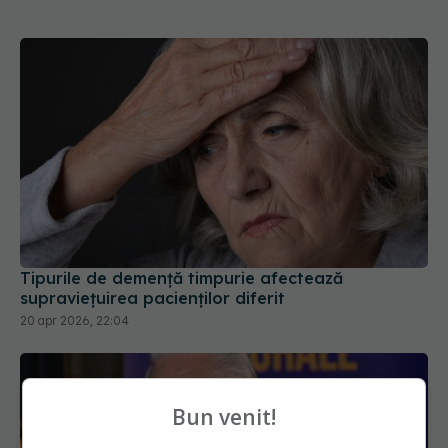
Tipurile de demență timpurie afectează
supraviețuirea pacienților diferit
20 apr 2026, 22:04
Bun venit!