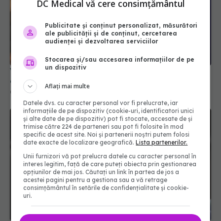
DC Medical vă cere consimțământul
Publicitate și conținut personalizat, măsurători
Vlad Ciurea, despre obiceiul tot mai răspândit
ale publicității și de conținut, cercetarea
care ne poate afecta memoria și concentrarea
audienței și dezvoltarea serviciilor
04 iul 2026, 20:32
Stocarea și/sau accesarea informațiilor de pe
un dispozitiv
Aflați mai multe
Datele dvs. cu caracter personal vor fi prelucrate, iar
informațiile de pe dispozitiv (cookie-uri, identificatori unici
și alte date de pe dispozitiv) pot fi stocate, accesate de și
trimise către 224 de parteneri sau pot fi folosite în mod
specific de acest site. Noi și partenerii noștri putem folosi
date exacte de localizare geografică.
Lista partenerilor.
Unii furnizori vă pot prelucra datele cu caracter personal în
interes legitim, față de care puteți obiecta prin gestionarea
opțiunilor de mai jos. Căutați un link în partea de jos a
acestei pagini pentru a gestiona sau a vă retrage
De ce medicul Vlad Ciurea alege să nu spună
consimțământul în setările de confidențialitate și cookie-
niciodată cuvântul cancer: Povară uriașă
uri.
24 mai 2026, 14:32