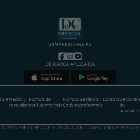
URMĂREȘTE-NE PE:
DESCARCĂ APLICAȚIA
spre
Medici și
Politica de
Politica
Gestionați
Contact
Declarați
specialiști
confidențialitate
Cookies
preferințele
de
accesibili
© 2026 PRESS MEDIA ELECTRONIC S.R.L. Toate drepturile rezervate